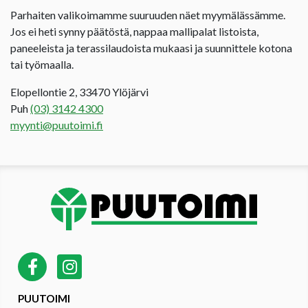
Parhaiten valikoimamme suuruuden näet myymälässämme.
Jos ei heti synny päätöstä, nappaa mallipalat listoista,
paneeleista ja terassilaudoista mukaasi ja suunnittele kotona
tai työmaalla.
Elopellontie 2, 33470 Ylöjärvi
Puh
(03) 3142 4300
myynti@puutoimi.fi
PUUTOIMI