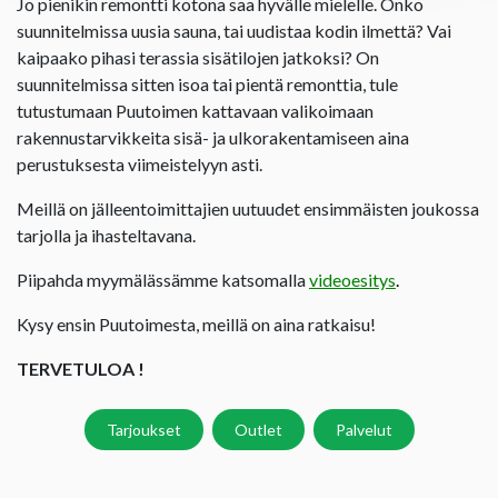
Jo pienikin remontti kotona saa hyvälle mielelle. Onko
suunnitelmissa uusia sauna, tai uudistaa kodin ilmettä? Vai
kaipaako pihasi terassia sisätilojen jatkoksi? On
suunnitelmissa sitten isoa tai pientä remonttia, tule
tutustumaan Puutoimen kattavaan valikoimaan
rakennustarvikkeita sisä- ja ulkorakentamiseen aina
perustuksesta viimeistelyyn asti.
Meillä on jälleentoimittajien uutuudet ensimmäisten joukossa
tarjolla ja ihasteltavana.
Piipahda myymälässämme katsomalla
videoesitys
.
Kysy ensin Puutoimesta, meillä on aina ratkaisu!
TERVETULOA !
Tarjoukset
Outlet
Palvelut