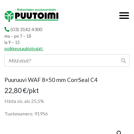
(03) 3142 4300
ma – pe 7 – 18
la 9 – 15
poikkeusaukioloajat:
Puuruuvi WAF 8×50 mm CorrSeal C4
22,80
€
/pkt
Hinta sis. alv 25,5%
Tuotenumero: 91956