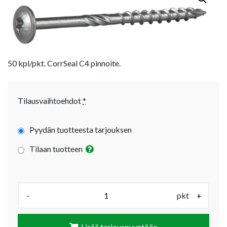
50 kpl/pkt. CorrSeal C4 pinnoite.
Tilausvaihtoehdot
*
Pyydän tuotteesta tarjouksen
Tilaan tuotteen
Määrä (pkt):
-
pkt
+
Lisää tarjouspyyntöön