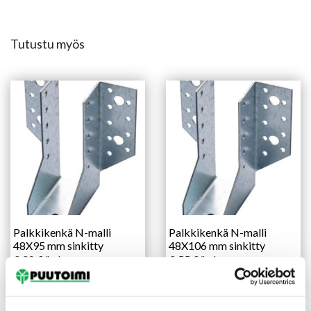
Tutustu myös
Palkkikenkä N-malli
Palkkikenkä N-malli
48X95 mm sinkitty
48X106 mm sinkitty
2,20
€
/kpl
2,55
€
/kpl
Lue lisää
Lue lisää