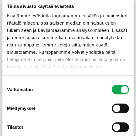
Tämä sivusto käyttää evästeitä
Käytämme evästeitä tarjoamamme sisällön ja mainosten
räätälöimiseen, sosiaalisen median ominaisuuksien
tukemiseen ja kävijämäärämme analysoimiseen. Lisäksi
jaamme sosiaalisen median, mainosalan ja analytiikka-
alan kumppaneillemme tietoja siitä, miten käytät
sivustoamme. Kumppanimme voivat yhdistää näitä
tietoja muihin tietoihin, joita olet antanut heille tai joita on
kerätty, kun olet käyttänyt heidän palvelujaan.
Palkkikenkä N-malli
Kulmalevy 105x105x90x3
48X136 mm sinkitty
mm sinkitty vahvistettu
2,90
€
/kpl
3,35
€
/kpl
Suostumuksen
Välttämätön
valinta
Lue lisää
Lue lisää
Mieltymykset
Tilastot