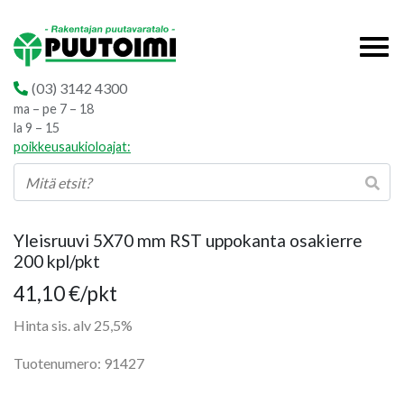
(03) 3142 4300
ma – pe 7 – 18
la 9 – 15
poikkeusaukioloajat:
Yleisruuvi 5X70 mm RST uppokanta osakierre
200 kpl/pkt
41,10
€
/pkt
Hinta sis. alv 25,5%
Tuotenumero: 91427