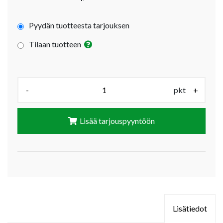
Pyydän tuotteesta tarjouksen
Tilaan tuotteen
Määrä (pkt):
-
pkt
+
Lisää tarjouspyyntöön
Lisätiedot