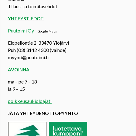
Tilaus- ja toimitusehdot
YHTEYSTIEDOT
Puutoimi Oy
Google Maps
Elopellontie 2, 33470 Ylöjärvi
Puh (03) 3142 4300 (vaihde)
myynti@puutoimi.fi
AVOINNA
ma – pe 7 – 18
la 9 – 15
poikkeusaukioloajat:
JÄTÄ YHTEYDENOTTOPYYNTÖ