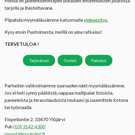
Meillä on jälleentoimittajien uutuudet ensimmäisten joukossa
tarjolla ja ihasteltavana.
Piipahda myymälässämme katsomalla
videoesitys
.
Kysy ensin Puutoimesta, meillä on aina ratkaisu!
TERVETULOA !
Tarjoukset
Outlet
Palvelut
Parhaiten valikoimamme suuruuden näet myymälässämme.
Jos ei heti synny päätöstä, nappaa mallipalat listoista,
paneeleista ja terassilaudoista mukaasi ja suunnittele kotona
tai työmaalla.
Elopellontie 2, 33470 Ylöjärvi
Puh
(03) 3142 4300
myynti@puutoimi.fi