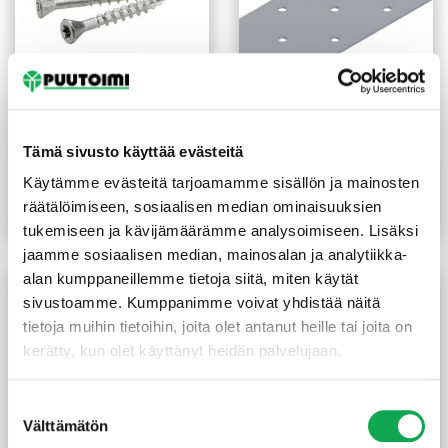
Terassiruuvi 4,2X35 mm
Naulauslevy 80x200x2 mm
Wubau ruostumaton
sinkitty
Tämä sivusto käyttää evästeitä
kirkas 250 kpl/pkt
Käytämme evästeitä tarjoamamme sisällön ja mainosten
14,50
€
/pkt
2,15
€
/kpl
räätälöimiseen, sosiaalisen median ominaisuuksien
Lue lisää
Lue lisää
tukemiseen ja kävijämäärämme analysoimiseen. Lisäksi
jaamme sosiaalisen median, mainosalan ja analytiikka-
alan kumppaneillemme tietoja siitä, miten käytät
sivustoamme. Kumppanimme voivat yhdistää näitä
tietoja muihin tietoihin, joita olet antanut heille tai joita on
kerätty, kun olet käyttänyt heidän palvelujaan.
Suostumuksen
Välttämätön
valinta