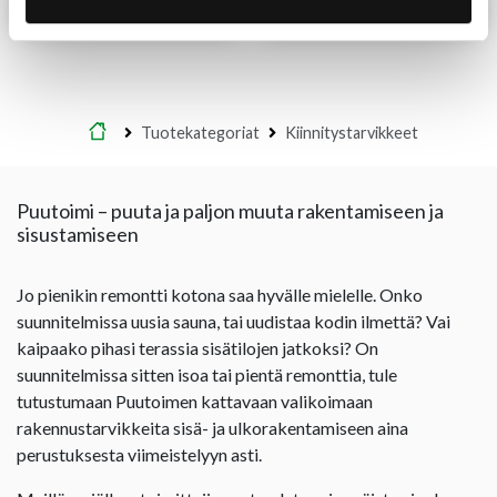
Lue lisää
Lue lisää
Etusivu
Tuotekategoriat
Kiinnitystarvikkeet
Puutoimi – puuta ja paljon muuta rakentamiseen ja
sisustamiseen
Jo pienikin remontti kotona saa hyvälle mielelle. Onko
suunnitelmissa uusia sauna, tai uudistaa kodin ilmettä? Vai
kaipaako pihasi terassia sisätilojen jatkoksi? On
suunnitelmissa sitten isoa tai pientä remonttia, tule
tutustumaan Puutoimen kattavaan valikoimaan
rakennustarvikkeita sisä- ja ulkorakentamiseen aina
perustuksesta viimeistelyyn asti.