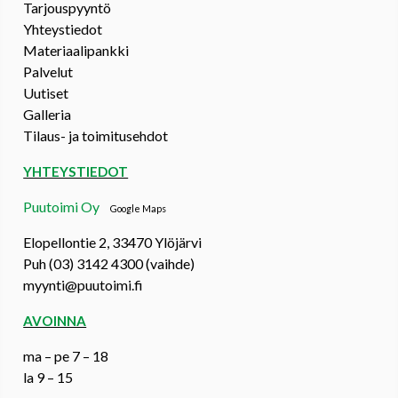
Tarjouspyyntö
Yhteystiedot
Materiaalipankki
Palvelut
Uutiset
Galleria
Tilaus- ja toimitusehdot
YHTEYSTIEDOT
Puutoimi Oy
Google Maps
Elopellontie 2, 33470 Ylöjärvi
Puh (03) 3142 4300 (vaihde)
myynti@puutoimi.fi
AVOINNA
ma – pe 7 – 18
la 9 – 15