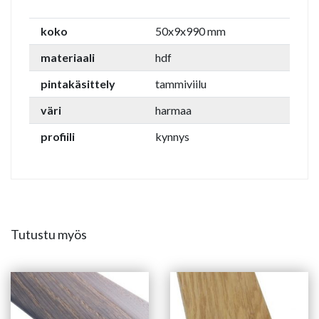
koko
50x9x990 mm
materiaali
hdf
pintakäsittely
tammiviilu
väri
harmaa
profiili
kynnys
Tutustu myös