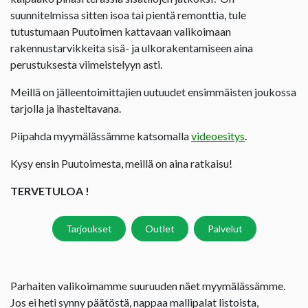
suunnitelmissa sitten isoa tai pientä remonttia, tule
tutustumaan Puutoimen kattavaan valikoimaan
rakennustarvikkeita sisä- ja ulkorakentamiseen aina
perustuksesta viimeistelyyn asti.
Meillä on jälleentoimittajien uutuudet ensimmäisten joukossa
tarjolla ja ihasteltavana.
Piipahda myymälässämme katsomalla
videoesitys
.
Kysy ensin Puutoimesta, meillä on aina ratkaisu!
TERVETULOA !
Tarjoukset
Outlet
Palvelut
Parhaiten valikoimamme suuruuden näet myymälässämme.
Jos ei heti synny päätöstä, nappaa mallipalat listoista,