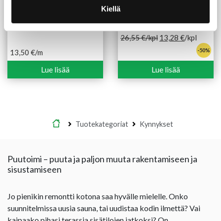
Höylätty tammi 9X92 mm
T-lista Maler
Kiellä
lakattu
21X60/17X1000 mm
saarni käsittelemätön
26,55
€
/kpl
13,28
€
/kpl
-50%
13,50
€
/m
Lue lisää
Lue lisää
Etusivu
Tuotekategoriat
Kynnykset
Puutoimi – puuta ja paljon muuta rakentamiseen ja
sisustamiseen
Jo pienikin remontti kotona saa hyvälle mielelle. Onko
suunnitelmissa uusia sauna, tai uudistaa kodin ilmettä? Vai
kaipaako pihasi terassia sisätilojen jatkoksi? On