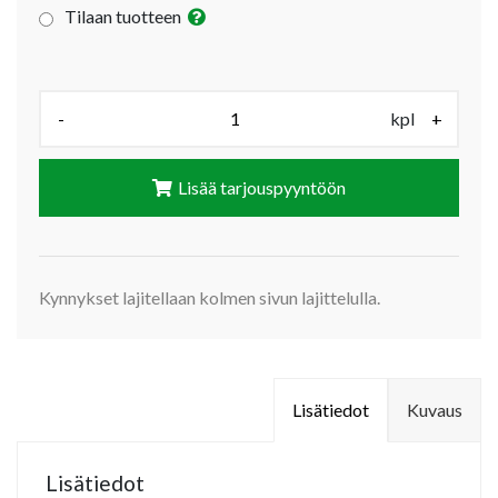
Tilaan tuotteen
Määrä (kpl):
-
kpl
+
Lisää tarjouspyyntöön
Kynnykset lajitellaan kolmen sivun lajittelulla.
Lisätiedot
Kuvaus
Lisätiedot