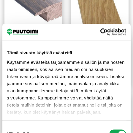
T-lista Maler
Höylätty tammi 9X68 mm
21X60/17X1000 mm
lakattu
Tämä sivusto käyttää evästeitä
tammi harmaa
Käytämme evästeitä tarjoamamme sisällön ja mainosten
26,55
€
/kpl
13,28
€
/kpl
räätälöimiseen, sosiaalisen median ominaisuuksien
-50%
10,90
€
/m
tukemiseen ja kävijämäärämme analysoimiseen. Lisäksi
Lue lisää
Lue lisää
jaamme sosiaalisen median, mainosalan ja analytiikka-
alan kumppaneillemme tietoja siitä, miten käytät
sivustoamme. Kumppanimme voivat yhdistää näitä
tietoja muihin tietoihin, joita olet antanut heille tai joita on
kerätty, kun olet käyttänyt heidän palvelujaan.
Suostumuksen