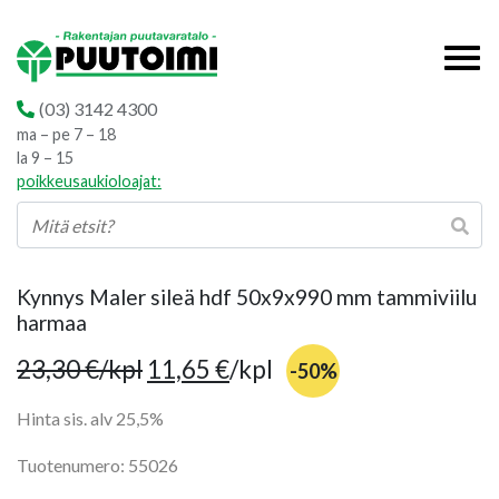
(03) 3142 4300
ma – pe 7 – 18
la 9 – 15
poikkeusaukioloajat:
Kynnys Maler sileä hdf 50x9x990 mm tammiviilu
harmaa
23,30
€
/kpl
11,65
€
/kpl
-50%
Hinta sis. alv 25,5%
Tuotenumero: 55026