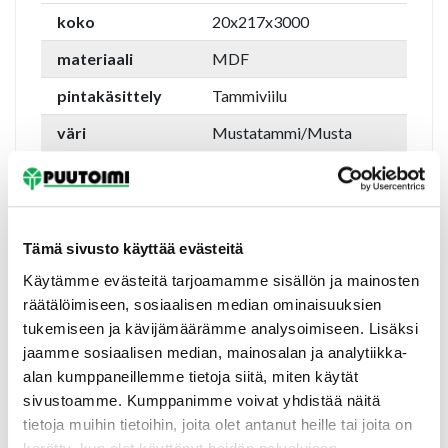
koko
20x217x3000
materiaali
MDF
pintakäsittely
Tammiviilu
väri
Mustatammi/Musta
profiili
Rimapaneeli
soveltuu saunaan
Ei
Varastotuote
Tilaustuote
Tämä sivusto käyttää evästeitä
Paino
7 kg/paneeli
Käytämme evästeitä tarjoamamme sisällön ja mainosten
räätälöimiseen, sosiaalisen median ominaisuuksien
tukemiseen ja kävijämäärämme analysoimiseen. Lisäksi
jaamme sosiaalisen median, mainosalan ja analytiikka-
alan kumppaneillemme tietoja siitä, miten käytät
sivustoamme. Kumppanimme voivat yhdistää näitä
Tutustu myös
tietoja muihin tietoihin, joita olet antanut heille tai joita on