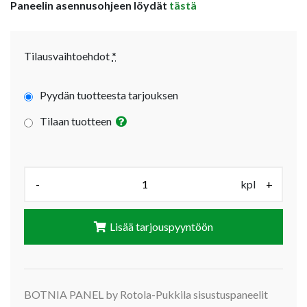
Paneelin asennusohjeen löydät
tästä
Tilausvaihtoehdot
*
Pyydän tuotteesta tarjouksen
Tilaan tuotteen
Määrä (kpl):
-
kpl
+
Lisää tarjouspyyntöön
BOTNIA PANEL by Rotola-Pukkila sisustuspaneelit