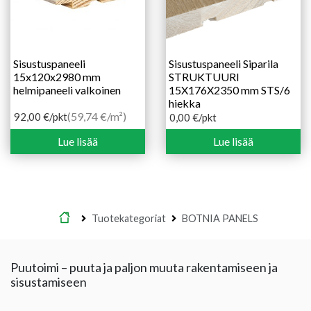
Sisustuspaneeli
Sisustuspaneeli Siparila
15x120x2980 mm
STRUKTUURI
helmipaneeli valkoinen
15X176X2350 mm STS/6
hiekka
(59,74 €/m²)
92,00
€
/pkt
0,00
€
/pkt
Lue lisää
Lue lisää
Etusivu
Tuotekategoriat
BOTNIA PANELS
Puutoimi – puuta ja paljon muuta rakentamiseen ja
sisustamiseen