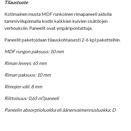
Tilaustuote
Kotimainen musta MDF runkoinen rimapaneeli aidolla
tammiviilupinnalla kodin kaikkien kuivien sisätilojen
verhouksiin. Paneelit ovat ympäripontattuja.
Paneelit paketoidaan tilauskohtaisesti 2-6 kpl paketteihin.
MDF rungon paksuus: 10 mm
Riman leveys: 65 mm
Riman paksuus: 10 mm
Rimojen väli: 8 mm
Riittoisuus: 0,65 m²/paneeli
Paneelin absorptioluokka eli äänenvaimennusluokka: D