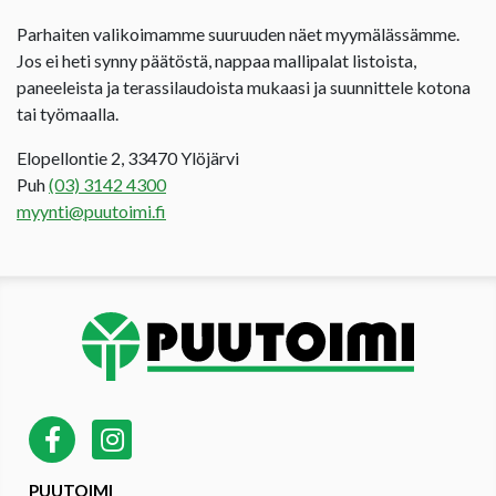
Parhaiten valikoimamme suuruuden näet myymälässämme.
Jos ei heti synny päätöstä, nappaa mallipalat listoista,
paneeleista ja terassilaudoista mukaasi ja suunnittele kotona
tai työmaalla.
Elopellontie 2, 33470 Ylöjärvi
Puh
(03) 3142 4300
myynti@puutoimi.fi
PUUTOIMI