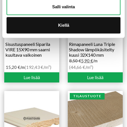
Salli valinta
Kiellä
Sisustuspaneeli Siparila
Rimapaneeli Luna Triple
VIRE 15X90 mm saarni
Shadow lämpökäsitelty
kuultava valkoinen
kuusi 32X140 mm
8,50
€
5,90
€
/m
Alkuperäinen
Nykyinen
(192,43 €/m²)
(44,66 €/m²)
15,20
€
/m
hinta
hinta
Lue lisää
Lue lisää
oli:
on:
8,50 €.
5,90 €.
TILAUSTUOTE