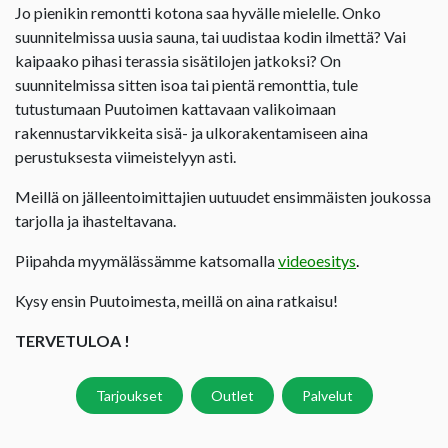
Jo pienikin remontti kotona saa hyvälle mielelle. Onko
suunnitelmissa uusia sauna, tai uudistaa kodin ilmettä? Vai
kaipaako pihasi terassia sisätilojen jatkoksi? On
suunnitelmissa sitten isoa tai pientä remonttia, tule
tutustumaan Puutoimen kattavaan valikoimaan
rakennustarvikkeita sisä- ja ulkorakentamiseen aina
perustuksesta viimeistelyyn asti.
Meillä on jälleentoimittajien uutuudet ensimmäisten joukossa
tarjolla ja ihasteltavana.
Piipahda myymälässämme katsomalla
videoesitys
.
Kysy ensin Puutoimesta, meillä on aina ratkaisu!
TERVETULOA !
Tarjoukset
Outlet
Palvelut