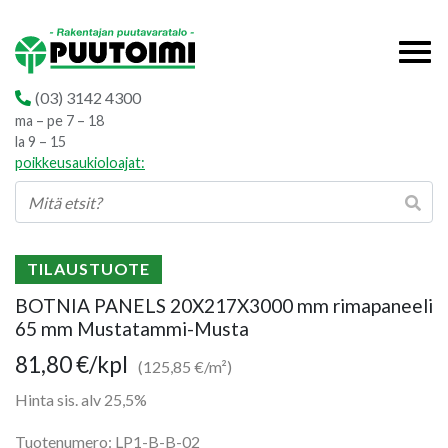
(03) 3142 4300
ma – pe 7 – 18
la 9 – 15
poikkeusaukioloajat:
TILAUSTUOTE
BOTNIA PANELS 20X217X3000 mm rimapaneeli
65 mm Mustatammi-Musta
81,80
€
/kpl
(125,85 €/m²)
Hinta sis. alv 25,5%
Tuotenumero: LP1-B-B-02