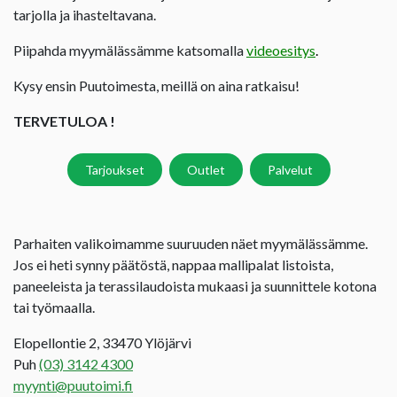
tarjolla ja ihasteltavana.
Piipahda myymälässämme katsomalla
videoesitys
.
Kysy ensin Puutoimesta, meillä on aina ratkaisu!
TERVETULOA !
Tarjoukset
Outlet
Palvelut
Parhaiten valikoimamme suuruuden näet myymälässämme.
Jos ei heti synny päätöstä, nappaa mallipalat listoista,
paneeleista ja terassilaudoista mukaasi ja suunnittele kotona
tai työmaalla.
Elopellontie 2, 33470 Ylöjärvi
Puh
(03) 3142 4300
myynti@puutoimi.fi