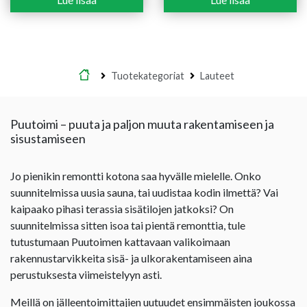
-
49,00 €
Etusivu
Tuotekategoriat
Lauteet
Puutoimi – puuta ja paljon muuta rakentamiseen ja
sisustamiseen
Jo pienikin remontti kotona saa hyvälle mielelle. Onko
suunnitelmissa uusia sauna, tai uudistaa kodin ilmettä? Vai
kaipaako pihasi terassia sisätilojen jatkoksi? On
suunnitelmissa sitten isoa tai pientä remonttia, tule
tutustumaan Puutoimen kattavaan valikoimaan
rakennustarvikkeita sisä- ja ulkorakentamiseen aina
perustuksesta viimeistelyyn asti.
Meillä on jälleentoimittajien uutuudet ensimmäisten joukossa