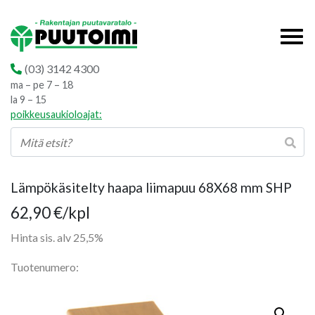
(03) 3142 4300
ma – pe 7 – 18
la 9 – 15
poikkeusaukioloajat:
Lämpökäsitelty haapa liimapuu 68X68 mm SHP
62,90
€
/kpl
Hinta sis. alv 25,5%
Tuotenumero: