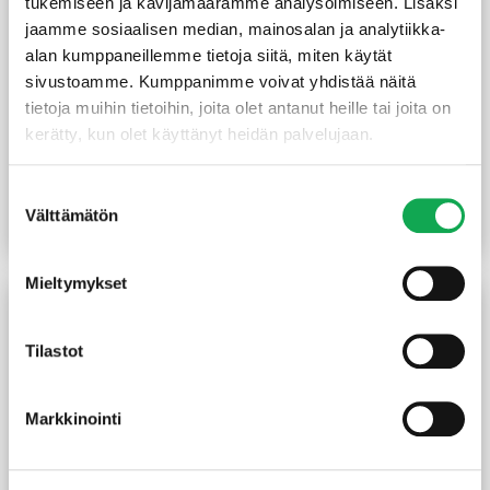
tukemiseen ja kävijämäärämme analysoimiseen. Lisäksi
jaamme sosiaalisen median, mainosalan ja analytiikka-
alan kumppaneillemme tietoja siitä, miten käytät
sivustoamme. Kumppanimme voivat yhdistää näitä
tietoja muihin tietoihin, joita olet antanut heille tai joita on
kerätty, kun olet käyttänyt heidän palvelujaan.
Höylätty kuusi 45X95 mm
Höylätty kuusi 45X120
SHP
mm SHP
Suostumuksen
3,90
€
/m
5,20
€
/m
Välttämätön
valinta
Lue lisää
Lue lisää
Mieltymykset
Tilastot
Markkinointi