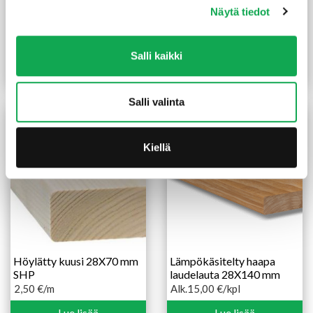
Näytä tiedot
Lämpökäsitelty haapa
Lämpökäsitelty haapa
laudelauta 28X160 mm
liimapuu 42X42 mm SHP
40,50
€
/kpl
27,00
€
/kpl
Salli kaikki
Lue lisää
Lue lisää
Salli valinta
Kiellä
Höylätty kuusi 28X70 mm
Lämpökäsitelty haapa
SHP
laudelauta 28X140 mm
2,50
€
/m
Alk.
15,00
€
/kpl
Hintaluokka:
15,00 €
Lue lisää
Lue lisää