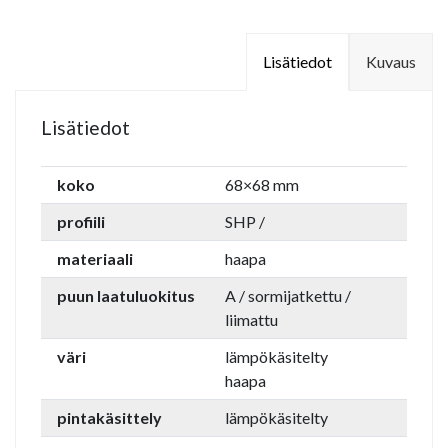
Lisätiedot
Kuvaus
Lisätiedot
koko
68×68 mm
profiili
SHP /
materiaali
haapa
puun laatuluokitus
A / sormijatkettu /
liimattu
väri
lämpökäsitelty
haapa
pintakäsittely
lämpökäsitelty