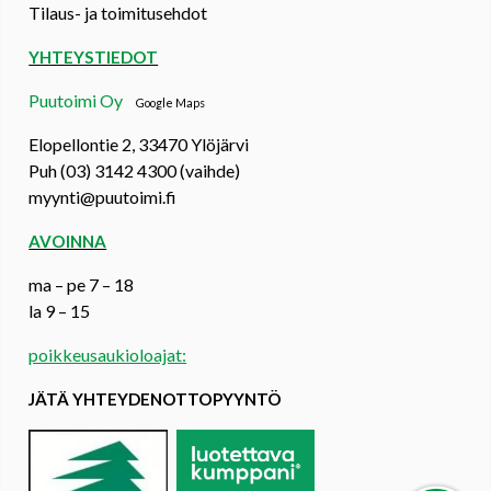
Tilaus- ja toimitusehdot
YHTEYSTIEDOT
Puutoimi Oy
Google Maps
Elopellontie 2, 33470 Ylöjärvi
Puh (03) 3142 4300 (vaihde)
myynti@puutoimi.fi
AVOINNA
ma – pe 7 – 18
la 9 – 15
poikkeusaukioloajat:
JÄTÄ YHTEYDENOTTOPYYNTÖ