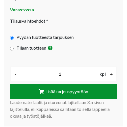
Varastossa
Tilausvaihtoehdot
*
Pyydän tuotteesta tarjouksen
Tilaan tuotteen
Määrä (kpl):
-
kpl
+
Lisää tarjouspyyntöön
Laudemateriaalit ja etureunat lajitellaan 3:n sivun
lajittelulla, eli kappaleissa sallitaan toisella lappeella
oksaa ja työstöjälkeä.