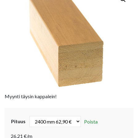
Myynti täysin kappalein!
Pituus
Poista
26,21 €/m