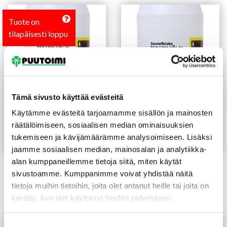
Tuote on
tilapäisesti loppu
Tämä sivusto käyttää evästeitä
Käytämme evästeitä tarjoamamme sisällön ja mainosten
Parafiiniöljy 0,5 l
Parafiiniöljy 3 l
räätälöimiseen, sosiaalisen median ominaisuuksien
(20 €/L)
(16,00 €/L)
10,00
€
/prk
48,00
€
/prk
tukemiseen ja kävijämäärämme analysoimiseen. Lisäksi
Lue lisää
Lue lisää
jaamme sosiaalisen median, mainosalan ja analytiikka-
alan kumppaneillemme tietoja siitä, miten käytät
sivustoamme. Kumppanimme voivat yhdistää näitä
tietoja muihin tietoihin, joita olet antanut heille tai joita on
Tutustu myös
kerätty, kun olet käyttänyt heidän palvelujaan.
Suostumuksen