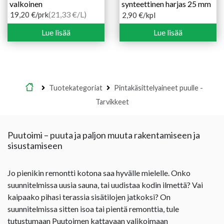
valkoinen
synteettinen harjas 25 mm
(21,33 €/L)
19,20
€
/prk
2,90
€
/kpl
Lue lisää
Lue lisää
Etusivu
Tuotekategoriat
Pintakäsittelyaineet puulle -
Tarvikkeet
Puutoimi – puuta ja paljon muuta rakentamiseen ja
sisustamiseen
Jo pienikin remontti kotona saa hyvälle mielelle. Onko
suunnitelmissa uusia sauna, tai uudistaa kodin ilmettä? Vai
kaipaako pihasi terassia sisätilojen jatkoksi? On
suunnitelmissa sitten isoa tai pientä remonttia, tule
tutustumaan Puutoimen kattavaan valikoimaan