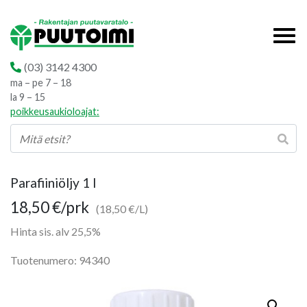
(03) 3142 4300
ma – pe 7 – 18
la 9 – 15
poikkeusaukioloajat:
Parafiiniöljy 1 l
18,50
€
/prk
(18,50 €/L)
Hinta sis. alv 25,5%
Tuotenumero: 94340