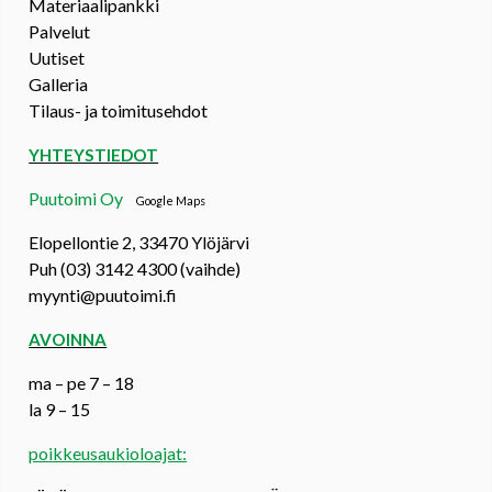
Materiaalipankki
Palvelut
Uutiset
Galleria
Tilaus- ja toimitusehdot
YHTEYSTIEDOT
Puutoimi Oy
Google Maps
Elopellontie 2, 33470 Ylöjärvi
Puh (03) 3142 4300 (vaihde)
myynti@puutoimi.fi
AVOINNA
ma – pe 7 – 18
la 9 – 15
poikkeusaukioloajat: