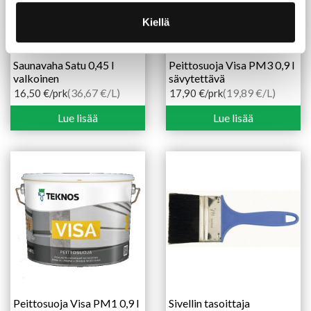
Kiellä
Saunavaha Satu 0,45 l
Peittosuoja Visa PM3 0,9 l
valkoinen
sävytettävä
(36,67 €/L)
(19,89 €/L)
16,50
€
/prk
17,90
€
/prk
Lue lisää
Lue lisää
Peittosuoja Visa PM1 0,9 l
Sivellin tasoittaja