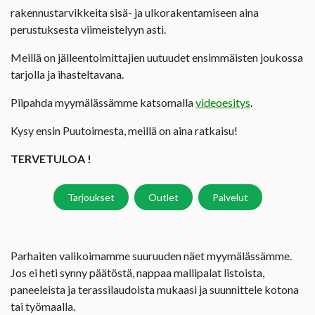
rakennustarvikkeita sisä- ja ulkorakentamiseen aina
perustuksesta viimeistelyyn asti.
Meillä on jälleentoimittajien uutuudet ensimmäisten joukossa
tarjolla ja ihasteltavana.
Piipahda myymälässämme katsomalla
videoesitys
.
Kysy ensin Puutoimesta, meillä on aina ratkaisu!
TERVETULOA !
Tarjoukset
Outlet
Palvelut
Parhaiten valikoimamme suuruuden näet myymälässämme.
Jos ei heti synny päätöstä, nappaa mallipalat listoista,
paneeleista ja terassilaudoista mukaasi ja suunnittele kotona
tai työmaalla.