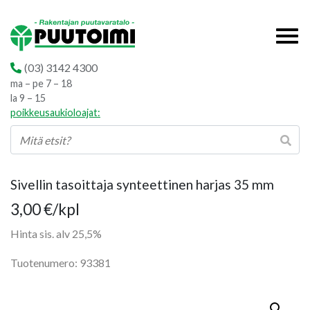
(03) 3142 4300
ma – pe 7 – 18
la 9 – 15
poikkeusaukioloajat:
Sivellin tasoittaja synteettinen harjas 35 mm
3,00
€
/kpl
Hinta sis. alv 25,5%
Tuotenumero: 93381