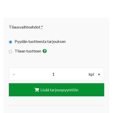
Tilausvaihtoehdot
*
Pyydän tuotteesta tarjouksen
Tilaan tuotteen
Määrä (kpl):
-
kpl
+
Lisää tarjouspyyntöön