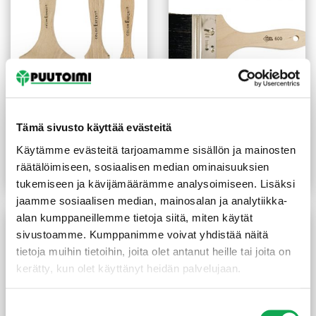
Sivellin tasoittaja
Sivellin tasoittaja
Tämä sivusto käyttää evästeitä
synteettinen harjas 15 mm
luonnonharjas 50 mm
Käytämme evästeitä tarjoamamme sisällön ja mainosten
2,80
€
/kpl
6,40
€
/kpl
räätälöimiseen, sosiaalisen median ominaisuuksien
Lue lisää
Lue lisää
tukemiseen ja kävijämäärämme analysoimiseen. Lisäksi
jaamme sosiaalisen median, mainosalan ja analytiikka-
alan kumppaneillemme tietoja siitä, miten käytät
sivustoamme. Kumppanimme voivat yhdistää näitä
tietoja muihin tietoihin, joita olet antanut heille tai joita on
kerätty, kun olet käyttänyt heidän palvelujaan.
Suostumuksen