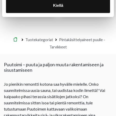
(19,89 €/L)
17,90
€
/prk
14,20
€
/kpl
Kiellä
Lue lisää
Lue lisää
Etusivu
Tuotekategoriat
Pintakäsittelyaineet puulle -
Tarvikkeet
Puutoimi – puuta ja paljon muuta rakentamiseen ja
sisustamiseen
Jo pienikin remontti kotona saa hyvälle mielelle. Onko
suunnitelmissa uusia sauna, tai uudistaa kodin ilmettä? Vai
kaipaako pihasi terassia sisätilojen jatkoksi? On
suunnitelmissa sitten isoa tai pientä remonttia, tule
tutustumaan Puutoimen kattavaan valikoimaan
rakennustarvikkeita sisä- ja ulkorakentamiseen aina