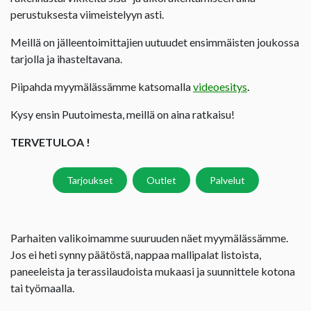
perustuksesta viimeistelyyn asti.
Meillä on jälleentoimittajien uutuudet ensimmäisten joukossa
tarjolla ja ihasteltavana.
Piipahda myymälässämme katsomalla
videoesitys
.
Kysy ensin Puutoimesta, meillä on aina ratkaisu!
TERVETULOA !
Tarjoukset
Outlet
Palvelut
Parhaiten valikoimamme suuruuden näet myymälässämme.
Jos ei heti synny päätöstä, nappaa mallipalat listoista,
paneeleista ja terassilaudoista mukaasi ja suunnittele kotona
tai työmaalla.