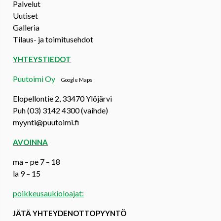
Palvelut
Uutiset
Galleria
Tilaus- ja toimitusehdot
YHTEYSTIEDOT
Puutoimi Oy
Google Maps
Elopellontie 2, 33470 Ylöjärvi
Puh (03) 3142 4300 (vaihde)
myynti@puutoimi.fi
AVOINNA
ma – pe 7 – 18
la 9 – 15
poikkeusaukioloajat:
JÄTÄ YHTEYDENOTTOPYYNTÖ