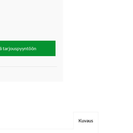
ä tarjouspyyntöön
Kuvaus