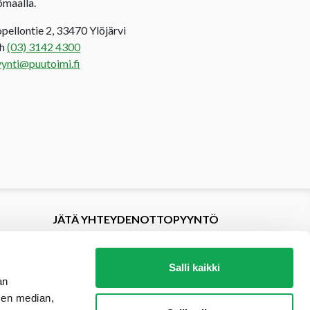
ömaalla.
opellontie 2, 33470 Ylöjärvi
uh
(03) 3142 4300
ynti@puutoimi.fi
JÄTÄ YHTEYDENOTTOPYYNTÖ
Salli kaikki
an
sen median,