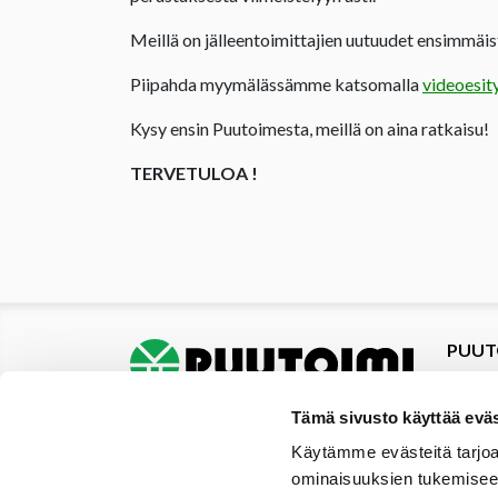
Meillä on jälleentoimittajien uutuudet ensimmäist
Piipahda myymälässämme katsomalla
videoesit
Kysy ensin Puutoimesta, meillä on aina ratkaisu!
TERVETULOA !
PUUT
Tuotte
Tarjou
Tämä sivusto käyttää eväs
Tarjou
Käytämme evästeitä tarjoa
Yhteys
ominaisuuksien tukemisee
Materi