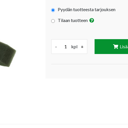
Pyydän tuotteesta tarjouksen
Tilaan tuotteen
Määrä (kpl):
-
kpl
+
Lisä