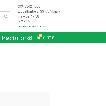
(03) 3142 4300
Elopellontie 2, 33470 Ylöjärvi
ma – pe 7 – 18
la 9 – 15
poikkeusaukioloajat:
0
0,00
€
Materiaalipankki