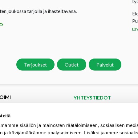
ty
en joukossa tarjolla ja ihasteltavana.
El
P
ys
.
my
Tarjoukset
Outlet
Palvelut
OIMI
YHTEYSTIEDOT
et
Puutoimi Oy
Google Maps
kset
teitä
spyyntö
Elopellontie 2, 33470 Ylöjärvi
mamme sisällön ja mainosten räätälöimiseen, sosiaalisen medi
tiedot
Puh (03) 3142 4300 (vaihde)
n ja kävijämäärämme analysoimiseen. Lisäksi jaamme sosiaali
aalipankki
myynti@puutoimi.fi