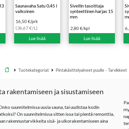
M3
Saunavaha Satu 0,45 l
Sivellin tasoittaja
Si
valkoinen
synteettinen harjas 15
sy
mm
m
16,50
€
/prk
(36,67 €/L)
2,80
€
/kpl
6
Lue lisää
Lue lisää
Etusivu
Tuotekategoriat
Pintakäsittelyaineet puulle - Tarvikkeet
ta rakentamiseen ja sisustamiseen
Pa
 Onko suunnitelmissa uusia sauna, tai uudistaa kodin
my
jatkoksi? On suunnitelmissa sitten isoa tai pientä remonttia,
na
an rakennustarvikkeita sisä- ja ulkorakentamiseen aina
te