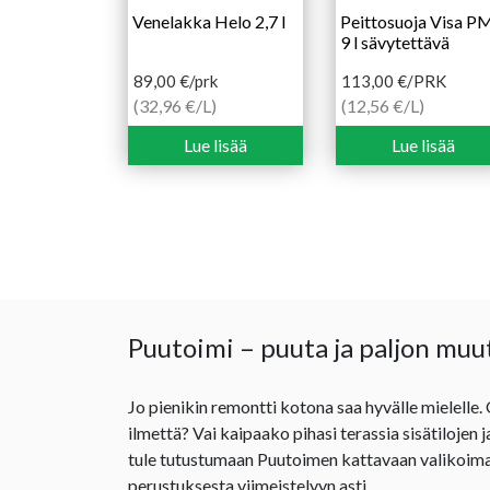
Venelakka Helo 2,7 l
Peittosuoja Visa P
9 l sävytettävä
89,00
€
/prk
113,00
€
/PRK
(32,96 €/L)
(12,56 €/L)
Lue lisää
Lue lisää
Puutoimi – puuta ja paljon muu
Jo pienikin remontti kotona saa hyvälle mielelle.
ilmettä? Vai kaipaako pihasi terassia sisätilojen 
tule tutustumaan Puutoimen kattavaan valikoima
perustuksesta viimeistelyyn asti.