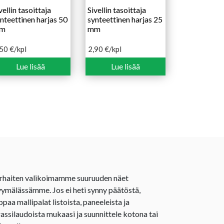
vellin tasoittaja
Sivellin tasoittaja
nteettinen harjas 50
synteettinen harjas 25
m
mm
,50
€
/kpl
2,90
€
/kpl
Lue lisää
Lue lisää
rhaiten valikoimamme suuruuden näet
ymälässämme. Jos ei heti synny päätöstä,
ppaa mallipalat listoista, paneeleista ja
rassilaudoista mukaasi ja suunnittele kotona tai