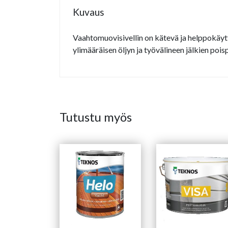
Kuvaus
Vaahtomuovisivellin on kätevä ja helppokäyttö
ylimääräisen öljyn ja työvälineen jälkien pois
Tutustu myös