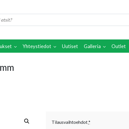
ukset
Yhteystiedot
Uutiset
Galleria
Outlet
5 mm
Tilausvaihtoehdot
*