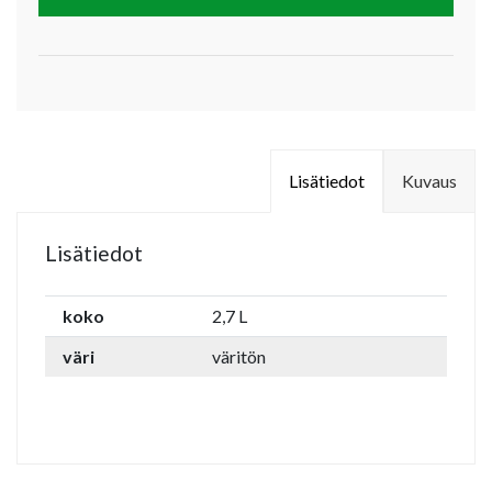
Lisätiedot
Kuvaus
Lisätiedot
koko
2,7 L
väri
väritön