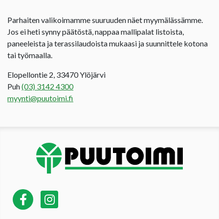
Parhaiten valikoimamme suuruuden näet myymälässämme.
Jos ei heti synny päätöstä, nappaa mallipalat listoista,
paneeleista ja terassilaudoista mukaasi ja suunnittele kotona
tai työmaalla.
Elopellontie 2, 33470 Ylöjärvi
Puh
(03) 3142 4300
myynti@puutoimi.fi