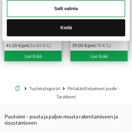
Salli valinta
Kiellä
Peittosuoja Visa PM1 2,7 l
Siparila korjausmaali 0,5 l
valkoinen
helmiäisruskea
(16,85 €/L)
(78 €/L)
45,50
€
/prk
39,00
€
/prk
Lue lisää
Lue lisää
Etusivu
Tuotekategoriat
Pintakäsittelyaineet puulle -
Tarvikkeet
Puutoimi – puuta ja paljon muuta rakentamiseen ja
sisustamiseen