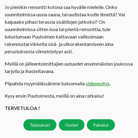
Jo pienikin remontti kotona saa hyvälle mielelle. Onko
suunnitelmissa uusia sauna, tai uudistaa kodin ilmettä? Vai
kaipaako pihasi terassia sisätilojen jatkoksi? On
suunnitelmissa sitten isoa tai pientä remonttia, tule
tutustumaan Puutoimen kattavaan valikoimaan
rakennustarvikkeita sisä- ja ulkorakentamiseen aina
perustuksesta viimeistelyyn asti.
Meillä on jälleentoimittajien uutuudet ensimmäisten joukossa
tarjolla ja ihasteltavana.
Piipahda myymälässämme katsomalla
videoesitys
.
Kysy ensin Puutoimesta, meillä on aina ratkaisu!
TERVETULOA !
Tarjoukset
Outlet
Palvelut