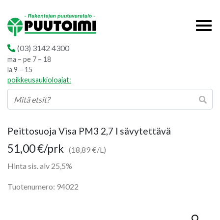
(03) 3142 4300
ma – pe 7 – 18
la 9 – 15
poikkeusaukioloajat:
Peittosuoja Visa PM3 2,7 l sävytettävä
51,00
€
/prk
(18,89 €/L)
Hinta sis. alv 25,5%
Tuotenumero: 94022