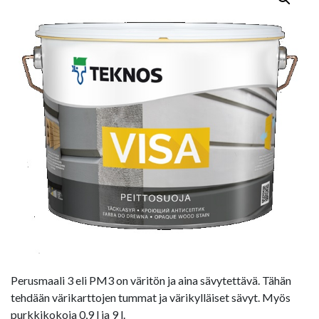
Perusmaali 3 eli PM3 on väritön ja aina sävytettävä. Tähän
tehdään värikarttojen tummat ja värikylläiset sävyt. Myös
purkkikokoja 0,9 l ja 9 l.