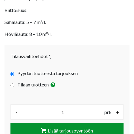
Riittoisuus:
Sahalauta: 5 – 7 m²/l.
Höylälauta: 8 – 10 m²/l.
Tilausvaihtoehdot
*
Pyydän tuotteesta tarjouksen
Tilaan tuotteen
Määrä (prk):
-
prk
+
Lisää tarjouspyyntöön