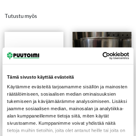
Tutustu myös
Tämä sivusto käyttää evästeitä
Käytämme evästeitä tarjoamamme sisällön ja mainosten
räätälöimiseen, sosiaalisen median ominaisuuksien
Sivellin tasoittaja
Siparila korjausmaali 0,5 l
tukemiseen ja kävijämäärämme analysoimiseen. Lisäksi
synteettinen harjas 35 mm
helmiäisharmaa
jaamme sosiaalisen median, mainosalan ja analytiikka-
(78 €/L)
39,00
€
/prk
3,00
€
/kpl
alan kumppaneillemme tietoja siitä, miten käytät
Lue lisää
Lue lisää
sivustoamme. Kumppanimme voivat yhdistää näitä
tietoja muihin tietoihin, joita olet antanut heille tai joita on