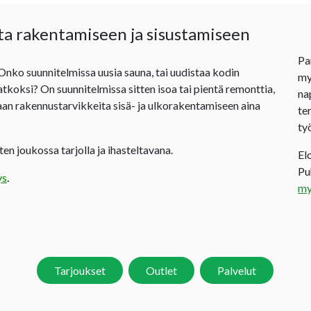
ta rakentamiseen ja sisustamiseen
Pa
 Onko suunnitelmissa uusia sauna, tai uudistaa kodin
my
jatkoksi? On suunnitelmissa sitten isoa tai pientä remonttia,
na
an rakennustarvikkeita sisä- ja ulkorakentamiseen aina
te
ty
en joukossa tarjolla ja ihasteltavana.
El
P
ys
.
my
Tarjoukset
Outlet
Palvelut