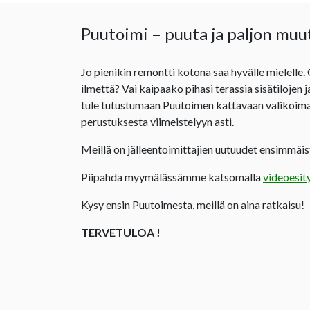
Puutoimi – puuta ja paljon muu
Jo pienikin remontti kotona saa hyvälle mielelle.
ilmettä? Vai kaipaako pihasi terassia sisätilojen 
tule tutustumaan Puutoimen kattavaan valikoima
perustuksesta viimeistelyyn asti.
Meillä on jälleentoimittajien uutuudet ensimmäist
Piipahda myymälässämme katsomalla
videoesit
Kysy ensin Puutoimesta, meillä on aina ratkaisu!
TERVETULOA !