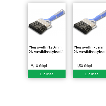
Yleissivellin 120 mm
Yleissivellin 75 mm
2K varsikiinnityksellä
2K varsikiinnityksel
19,10
€
/kpl
11,50
€
/kpl
Lue lisää
Lue lisää