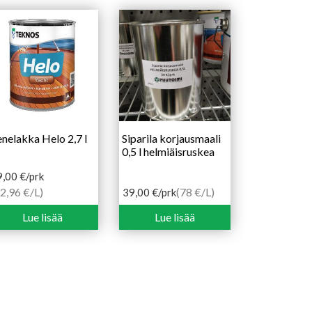
nelakka Helo 2,7 l
Siparila korjausmaali
0,5 l helmiäisruskea
9,00
€
/prk
2,96 €/L)
(78 €/L)
39,00
€
/prk
Lue lisää
Lue lisää