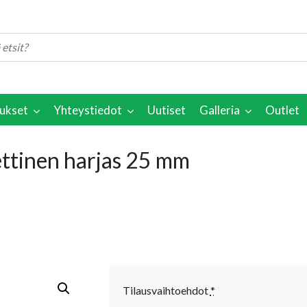
ukset
Yhteystiedot
Uutiset
Galleria
Outlet
eettinen harjas 25 mm
Tilausvaihtoehdot
*