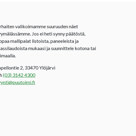
rhaiten valikoimamme suuruuden näet
ymälässämme. Jos ei heti synny päätöstä,
ppaa mallipalat listoista, paneeleista ja
rassilaudoista mukaasi ja suunnittele kotona tai
ömaalla.
opellontie 2, 33470 Ylöjärvi
uh
(03) 3142 4300
ynti@puutoimi.fi