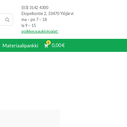
(03) 3142 4300
Elopellontie 2, 33470 Ylöjärvi
ma – pe 7 – 18
la 9 – 15
poikkeusaukioloajat:
0
0,00
€
Materiaalipankki