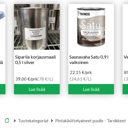
Siparila korjausmaali
Saunavaha Satu 0,9 l
Ve
lä
0,5 l silver
valkoinen
22,15
€
/prk
8
(78 €/L)
(24,61 €/L)
(3
39,00
€
/prk
Lue lisää
Lue lisää
Etusivu
Tuotekategoriat
Pintakäsittelyaineet puulle - Tarvikkeet