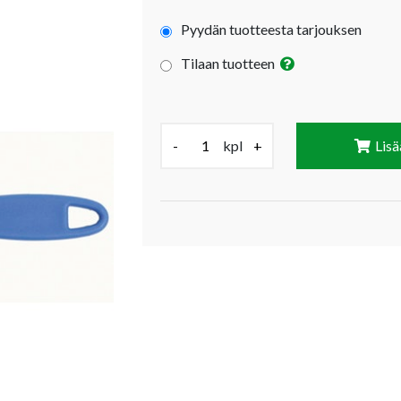
Pyydän tuotteesta tarjouksen
Tilaan tuotteen
Määrä (kpl):
-
kpl
+
Lisä