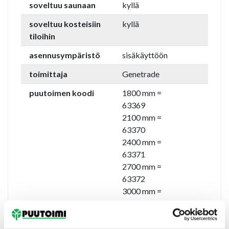
soveltuu saunaan
kyllä
soveltuu kosteisiin
kyllä
tiloihin
asennusympäristö
sisäkäyttöön
toimittaja
Genetrade
puutoimen koodi
1800 mm =
63369
2100 mm =
63370
2400 mm =
63371
2700 mm =
63372
3000 mm =
63373