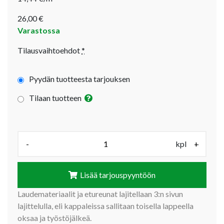
26,00
€
Varastossa
Tilausvaihtoehdot
*
Pyydän tuotteesta tarjouksen
Tilaan tuotteen
Määrä (kpl):
-
kpl
+
Lisää tarjouspyyntöön
Laudemateriaalit ja etureunat lajitellaan 3:n sivun
lajittelulla, eli kappaleissa sallitaan toisella lappeella
oksaa ja työstöjälkeä.