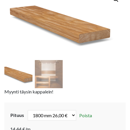
Myynti täysin kappalein!
Pituus
Poista
14,44 €/m