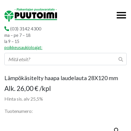
(03) 3142 4300
ma – pe 7 – 18
la 9 – 15
poikkeusaukioloajat:
Lämpökäsitelty haapa laudelauta 28X120 mm
Hintaluokka:
Alk.
26,00
€
/kpl
26,00 €
Hinta sis. alv 25,5%
-
Tuotenumero:
45,00 €