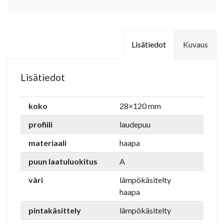
Lisätiedot
Kuvaus
Lisätiedot
koko
28×120 mm
profiili
laudepuu
materiaali
haapa
puun laatuluokitus
A
väri
lämpökäsitelty
haapa
pintakäsittely
lämpökäsitelty