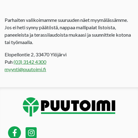
Parhaiten valikoimamme suuruuden näet myymälässämme.
Jos ei heti synny päätöstä, nappaa mallipalat listoista,
paneeleista ja terassilaudoista mukaasi ja suunnittele kotona
tai työmaalla.
Elopellontie 2, 33470 Ylöjärvi
Puh
(03) 3142 4300
myynti@puutoimi.fi