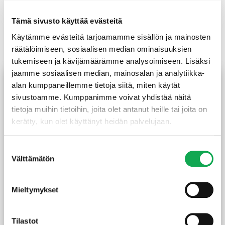
Tämä sivusto käyttää evästeitä
Käytämme evästeitä tarjoamamme sisällön ja mainosten
Tutustu myös
räätälöimiseen, sosiaalisen median ominaisuuksien
tukemiseen ja kävijämäärämme analysoimiseen. Lisäksi
jaamme sosiaalisen median, mainosalan ja analytiikka-
alan kumppaneillemme tietoja siitä, miten käytät
sivustoamme. Kumppanimme voivat yhdistää näitä
tietoja muihin tietoihin, joita olet antanut heille tai joita on
kerätty, kun olet käyttänyt heidän palvelujaan.
Suostumuksen
Välttämätön
valinta
Lämpökäsitelty haapa
Lämpökäsitelty haapa
laudelauta 28X160 mm
laudelauta 43X200 mm
Mieltymykset
liimattu
40,50
€
/kpl
Alk.
159,00
€
/kpl
Hintaluokka:
Tilastot