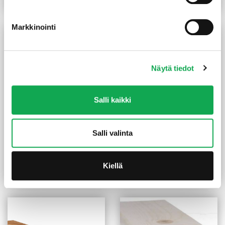
159,00 €
Lue lisää
Lue lisää
-
195,00 €
Markkinointi
Näytä tiedot
Salli kaikki
Salli valinta
Lämpökäsitelty haapa
Kuusi laudelauta 28X95
liimapuu 82X82 mm SHP
mm höylätty
75,00
€
/kpl
6,80
€
/kpl
Kiellä
Lue lisää
Lue lisää