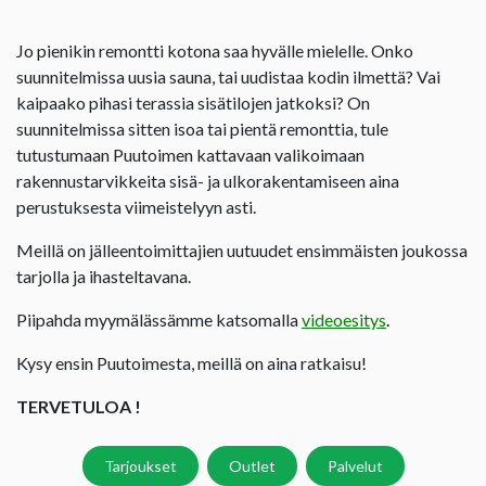
Jo pienikin remontti kotona saa hyvälle mielelle. Onko
suunnitelmissa uusia sauna, tai uudistaa kodin ilmettä? Vai
kaipaako pihasi terassia sisätilojen jatkoksi? On
suunnitelmissa sitten isoa tai pientä remonttia, tule
tutustumaan Puutoimen kattavaan valikoimaan
rakennustarvikkeita sisä- ja ulkorakentamiseen aina
perustuksesta viimeistelyyn asti.
Meillä on jälleentoimittajien uutuudet ensimmäisten joukossa
tarjolla ja ihasteltavana.
Piipahda myymälässämme katsomalla
videoesitys
.
Kysy ensin Puutoimesta, meillä on aina ratkaisu!
TERVETULOA !
Tarjoukset
Outlet
Palvelut