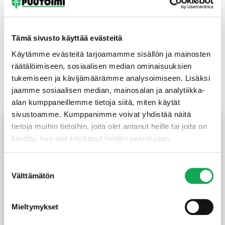
2400 mm =
66204
Tämä sivusto käyttää evästeitä
Käytämme evästeitä tarjoamamme sisällön ja mainosten
räätälöimiseen, sosiaalisen median ominaisuuksien
tukemiseen ja kävijämäärämme analysoimiseen. Lisäksi
Tutustu myös
jaamme sosiaalisen median, mainosalan ja analytiikka-
alan kumppaneillemme tietoja siitä, miten käytät
sivustoamme. Kumppanimme voivat yhdistää näitä
tietoja muihin tietoihin, joita olet antanut heille tai joita on
kerätty, kun olet käyttänyt heidän palvelujaan.
Suostumuksen
Välttämätön
valinta
Mieltymykset
Höylätty kuusi 45X45 mm
Höylätty kuusi 45X70 mm