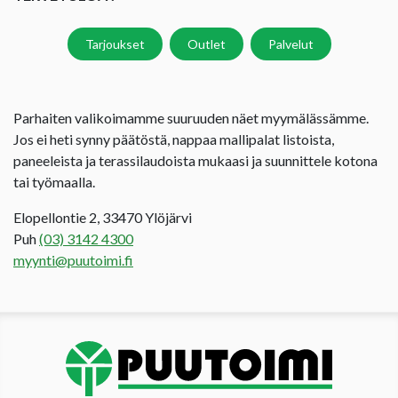
Tarjoukset
Outlet
Palvelut
Parhaiten valikoimamme suuruuden näet myymälässämme.
Jos ei heti synny päätöstä, nappaa mallipalat listoista,
paneeleista ja terassilaudoista mukaasi ja suunnittele kotona
tai työmaalla.
Elopellontie 2, 33470 Ylöjärvi
Puh
(03) 3142 4300
myynti@puutoimi.fi