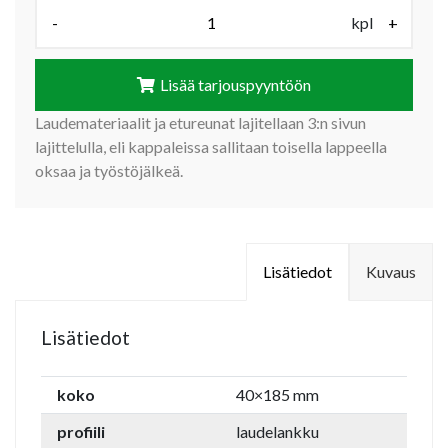
Määrä (kpl):
-
kpl
+
Lisää tarjouspyyntöön
Laudemateriaalit ja etureunat lajitellaan 3:n sivun
lajittelulla, eli kappaleissa sallitaan toisella lappeella
oksaa ja työstöjälkeä.
Lisätiedot
Kuvaus
Lisätiedot
koko
40×185 mm
profiili
laudelankku