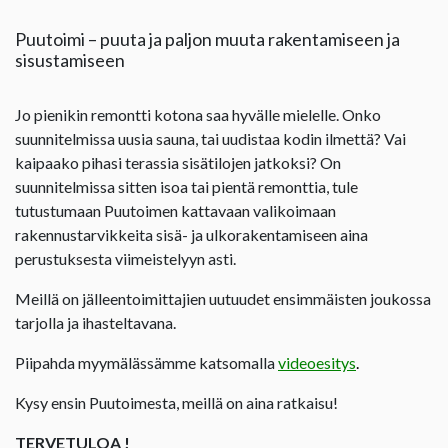
Puutoimi – puuta ja paljon muuta rakentamiseen ja
sisustamiseen
Jo pienikin remontti kotona saa hyvälle mielelle. Onko
suunnitelmissa uusia sauna, tai uudistaa kodin ilmettä? Vai
kaipaako pihasi terassia sisätilojen jatkoksi? On
suunnitelmissa sitten isoa tai pientä remonttia, tule
tutustumaan Puutoimen kattavaan valikoimaan
rakennustarvikkeita sisä- ja ulkorakentamiseen aina
perustuksesta viimeistelyyn asti.
Meillä on jälleentoimittajien uutuudet ensimmäisten joukossa
tarjolla ja ihasteltavana.
Piipahda myymälässämme katsomalla
videoesitys
.
Kysy ensin Puutoimesta, meillä on aina ratkaisu!
TERVETULOA !