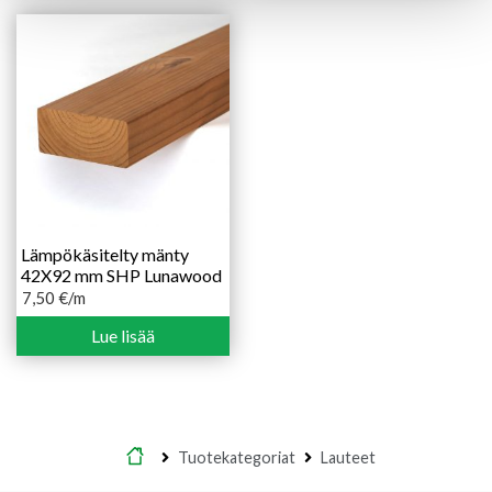
Lämpökäsitelty mänty
42X92 mm SHP Lunawood
7,50
€
/m
Lue lisää
Etusivu
Tuotekategoriat
Lauteet