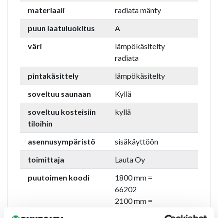
materiaali
radiata mänty
puun laatuluokitus
A
väri
lämpökäsitelty
radiata
pintakäsittely
lämpökäsitelty
soveltuu saunaan
Kyllä
soveltuu kosteisiin
kyllä
tiloihin
asennusympäristö
sisäkäyttöön
toimittaja
Lauta Oy
puutoimen koodi
1800 mm =
66202
2100 mm =
66203