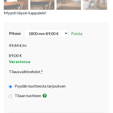
Myynti täysin kappalein!
Pituus
Poista
49,44 €/m
89,00
€
Varastossa
Tilausvaihtoehdot
*
Pyydän tuotteesta tarjouksen
Tilaan tuotteen