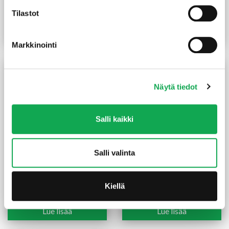
SHP
SHP
Tilastot
1,90
€
/m
3,20
€
/m
Lue lisää
Lue lisää
Markkinointi
Näytä tiedot
Salli kaikki
Salli valinta
Höylätty kuusi 28X45 mm
Lämpökäsitelty haapa
SHP
liimapuu 68X68 mm SHP
Kiellä
1,85
€
/m
62,90
€
/kpl
Lue lisää
Lue lisää