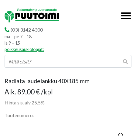
(03) 3142 4300
ma – pe 7 – 18
la 9 – 15
poikkeusaukioloajat:
Radiata laudelankku 40X185 mm
Hintaluokka:
Alk.
89,00
€
/kpl
89,00 €
Hinta sis. alv 25,5%
-
Tuotenumero:
119,00 €