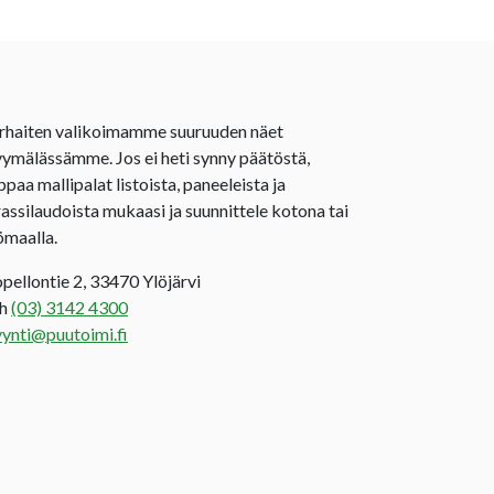
rhaiten valikoimamme suuruuden näet
ymälässämme. Jos ei heti synny päätöstä,
ppaa mallipalat listoista, paneeleista ja
rassilaudoista mukaasi ja suunnittele kotona tai
ömaalla.
opellontie 2, 33470 Ylöjärvi
uh
(03) 3142 4300
ynti@puutoimi.fi