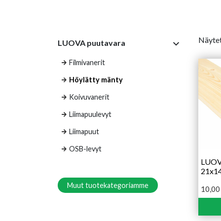
Näytet
LUOVA puutavara
Filmivanerit
Höylätty mänty
Koivuvanerit
Liimapuulevyt
Liimapuut
OSB-levyt
LUOVA
21x1
Muut tuotekategoriamme
10,0