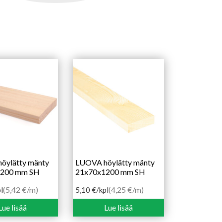
öylätty mänty
LUOVA höylätty mänty
1200 mm SH
21x70x1200 mm SH
(5,42 €/m)
(4,25 €/m)
l
5,10
€
/kpl
Lue lisää
Lue lisää