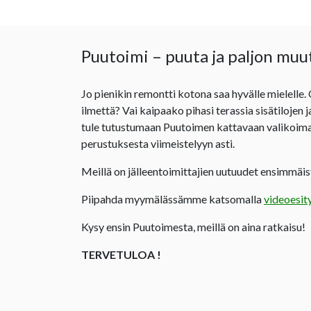
Puutoimi – puuta ja paljon muu
Jo pienikin remontti kotona saa hyvälle mielelle.
ilmettä? Vai kaipaako pihasi terassia sisätilojen 
tule tutustumaan Puutoimen kattavaan valikoima
perustuksesta viimeistelyyn asti.
Meillä on jälleentoimittajien uutuudet ensimmäist
Piipahda myymälässämme katsomalla
videoesit
Kysy ensin Puutoimesta, meillä on aina ratkaisu!
TERVETULOA !