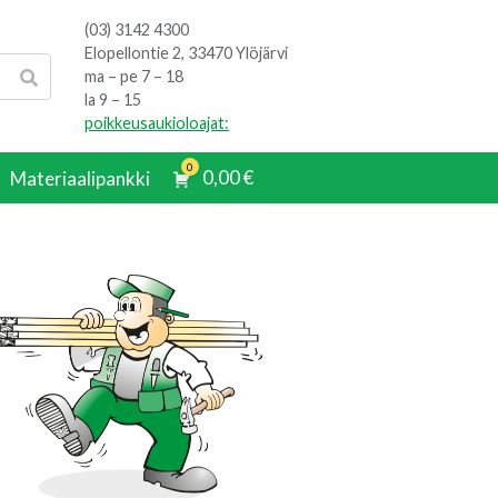
(03) 3142 4300
Elopellontie 2, 33470 Ylöjärvi
ma – pe 7 – 18
la 9 – 15
poikkeusaukioloajat:
0
0,00
€
Materiaalipankki