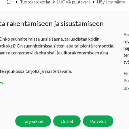
Etusivu
Tuotekategoriat
LUOVA puutavara
Höylätty mänty
ta rakentamiseen ja sisustamiseen
Pa
 Onko suunnitelmissa uusia sauna, tai uudistaa kodin
my
jatkoksi? On suunnitelmissa sitten isoa tai pientä remonttia,
na
an rakennustarvikkeita sisä- ja ulkorakentamiseen aina
te
ty
en joukossa tarjolla ja ihasteltavana.
El
P
ys
.
my
Tarjoukset
Outlet
Palvelut