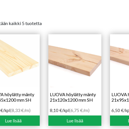
ään kaikki 5 tuotetta
 höylätty mänty
LUOVA höylätty mänty
LUOVA h
45x1200 mm SH
21x120x1200 mm SH
21x95x
(8,33 €/m)
(6,75 €/m)
0
€
/kpl
8,10
€
/kpl
6,50
€
/kp
Lue lisää
Lue lisää