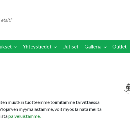
ukset
Yhteystiedot
Uutiset
Galleria
Outlet
uten muutkin tuotteemme toimitamme tarvittaessa
Ylöjärven myymälästämme, voit myös lainata meiltä
sista
palveluistamme.