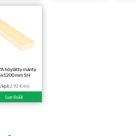
 höylätty mänty
5x1200 mm SH
(2,92 €/m)
€
/kpl
Lue lisää