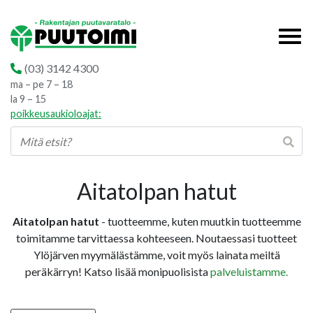
(03) 3142 4300
ma – pe 7 – 18
la 9 – 15
poikkeusaukioloajat:
Aitatolpan hatut
Aitatolpan hatut
- tuotteemme, kuten muutkin tuotteemme
toimitamme tarvittaessa kohteeseen. Noutaessasi tuotteet
Ylöjärven myymälästämme, voit myös lainata meiltä
peräkärryn! Katso lisää monipuolisista
palveluistamme.