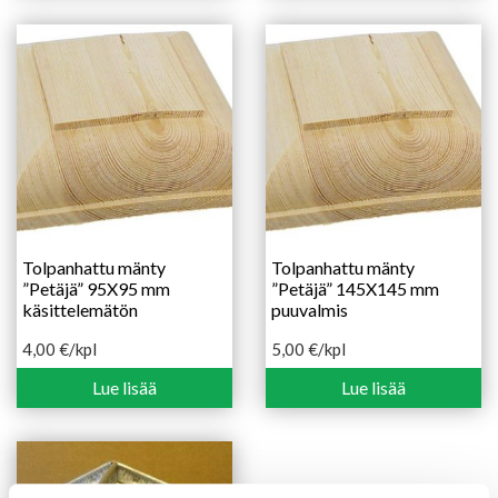
Tolpanhattu mänty
Tolpanhattu mänty
”Petäjä” 95X95 mm
”Petäjä” 145X145 mm
käsittelemätön
puuvalmis
4,00
€
/kpl
5,00
€
/kpl
Lue lisää
Lue lisää