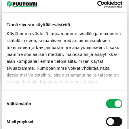
Tämä sivusto käyttää evästeitä
Käytämme evästeitä tarjoamamme sisällön ja mainosten
räätälöimiseen, sosiaalisen median ominaisuuksien
tukemiseen ja kävijämäärämme analysoimiseen. Lisäksi
Tolpanhattu teräs
”Classic” sinkitty 150X150
jaamme sosiaalisen median, mainosalan ja analytiikka-
mm
alan kumppaneillemme tietoja siitä, miten käytät
sivustoamme. Kumppanimme voivat yhdistää näitä
12,50
€
/kpl
tietoja muihin tietoihin, joita olet antanut heille tai joita on
Lue lisää
kerätty, kun olet käyttänyt heidän palvelujaan.
Suostumuksen
Välttämätön
valinta
Etusivu
Tuotekategoriat
Piharakentaminen
Aitatolpan
Mieltymykset
hatut