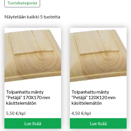
Tuotekategoriat
Näytetään kaikki 5 tuotetta
Tolpanhattu mänty
Tolpanhattu mänty
”Petäjä” 170X170 mm
”Petäjä” 120X120 mm
käsittelemätön
käsittelemätön
5,50
€
/kpl
4,50
€
/kpl
Lue lisää
Lue lisää