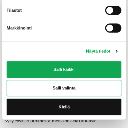
Tilastot
Puutoimi – puuta ja paljon muuta rakentamiseen ja
sisustamiseen
Markkinointi
Jo pienikin remontti kotona saa hyvälle mielelle. Onko
suunnitelmissa uusia sauna, tai uudistaa kodin ilmettä? Vai
Näytä tiedot
kaipaako pihasi terassia sisätilojen jatkoksi? On
suunnitelmissa sitten isoa tai pientä remonttia, tule
tutustumaan Puutoimen kattavaan valikoimaan
Salli kaikki
rakennustarvikkeita sisä- ja ulkorakentamiseen aina
perustuksesta viimeistelyyn asti.
Salli valinta
Meillä on jälleentoimittajien uutuudet ensimmäisten joukossa
tarjolla ja ihasteltavana.
Kiellä
Piipahda myymälässämme katsomalla
videoesitys
.
Kysy ensin Puutoimesta, meillä on aina ratkaisu!