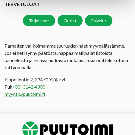
TERVETULOA !
Tarjoukset
Outlet
Palvelut
Parhaiten valikoimamme suuruuden näet myymälässämme.
Jos ei heti synny päätöstä, nappaa mallipalat listoista,
paneeleista ja terassilaudoista mukaasi ja suunnittele kotona
tai työmaalla.
Elopellontie 2, 33470 Ylöjärvi
Puh
(03) 3142 4300
myynti@puutoimi.fi