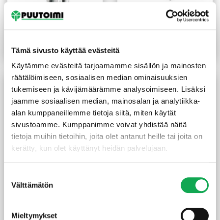
Teräsjalka kiilamalli
Teräsjalka B-malli
91x91x750 mm sinkitty
91x91x150 mm sinkitty
9,90
€
/kpl
8,50
€
/kpl
Tämä sivusto käyttää evästeitä
Lue lisää
Lue lisää
Käytämme evästeitä tarjoamamme sisällön ja mainosten
räätälöimiseen, sosiaalisen median ominaisuuksien
tukemiseen ja kävijämäärämme analysoimiseen. Lisäksi
jaamme sosiaalisen median, mainosalan ja analytiikka-
alan kumppaneillemme tietoja siitä, miten käytät
sivustoamme. Kumppanimme voivat yhdistää näitä
tietoja muihin tietoihin, joita olet antanut heille tai joita on
kerätty, kun olet käyttänyt heidän palvelujaan.
Suostumuksen
Kuivabetoni S 100
PIIPPO Kaideköysi
Välttämätön
valinta
25kg/pkt
keinohamppuköysi 36 mm
musta 10 m/rulla
(0,38 €/kg)
9,50
€
/pkt
175,00
€
/pkt
Mieltymykset