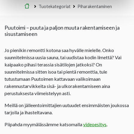
Etusivu
Tuotekategoriat
Piharakentaminen
Puutoimi – puuta ja paljon muuta rakentamiseen ja
sisustamiseen
Jo pienikin remontti kotona saa hyvälle mielelle. Onko
suunnitelmissa uusia sauna, tai uudistaa kodin ilmettä? Vai
kaipaako pihasi terassia sisätilojen jatkoksi? On
suunnitelmissa sitten isoa tai pientä remonttia, tule
tutustumaan Puutoimen kattavaan valikoimaan
rakennustarvikkeita sisä- ja ulkorakentamiseen aina
perustuksesta viimeistelyyn asti.
Meillä on jälleentoimittajien uutuudet ensimmäisten joukossa
tarjolla ja ihasteltavana.
Piipahda myymälässämme katsomalla
videoesitys
.