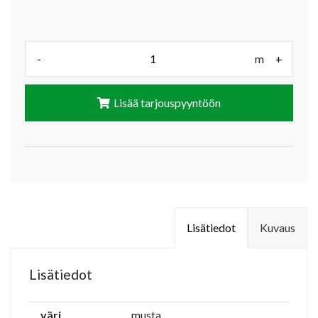
Määrä (m):
-
m
+
Lisää tarjouspyyntöön
Lisätiedot
Kuvaus
Lisätiedot
väri
musta