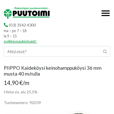
(03) 3142 4300
ma – pe 7 – 18
la 9 – 15
poikkeusaukioloajat:
PIIPPO Kaideköysi keinohamppuköysi 36 mm
musta 40 m/rulla
14,90
€
/m
Hinta sis. alv 25,5%
Tuotenumero: 92039