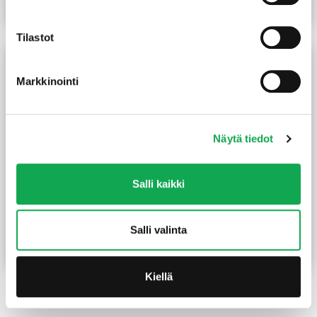
Lue lisää
Lue lisää
Tilastot
Markkinointi
Näytä tiedot
Salli kaikki
Teräsjalka B-malli
Pilariharkko Leca P-240
75x75x150 mm sinkitty
240x240x190 mm
7,50
€
/kpl
3,30
€
/kpl
Salli valinta
Lue lisää
Lue lisää
Kiellä