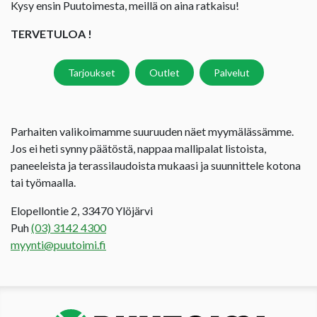
Kysy ensin Puutoimesta, meillä on aina ratkaisu!
TERVETULOA !
Tarjoukset
Outlet
Palvelut
Parhaiten valikoimamme suuruuden näet myymälässämme.
Jos ei heti synny päätöstä, nappaa mallipalat listoista,
paneeleista ja terassilaudoista mukaasi ja suunnittele kotona
tai työmaalla.
Elopellontie 2, 33470 Ylöjärvi
Puh
(03) 3142 4300
myynti@puutoimi.fi