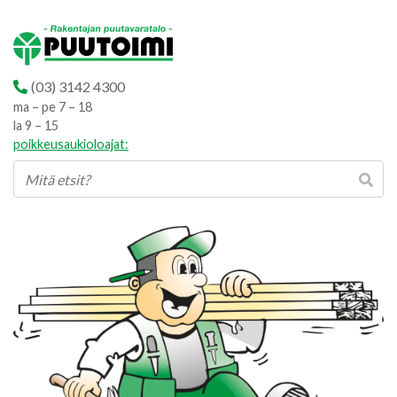
(03) 3142 4300
ma – pe 7 – 18
la 9 – 15
poikkeusaukioloajat: