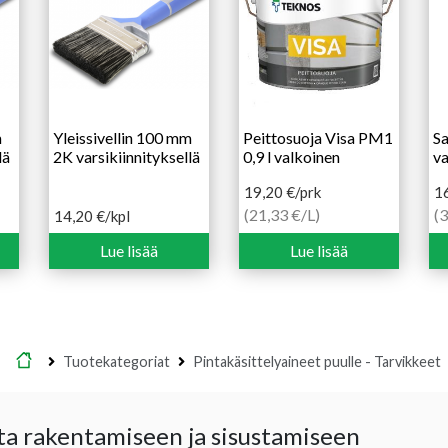
m
Yleissivellin 100 mm
Peittosuoja Visa PM1
Sa
lä
2K varsikiinnityksellä
0,9 l valkoinen
va
19,20
€
/prk
1
(21,33 €/L)
(3
14,20
€
/kpl
Lue lisää
Lue lisää
Etusivu
Tuotekategoriat
Pintakäsittelyaineet puulle - Tarvikkeet
ta rakentamiseen ja sisustamiseen