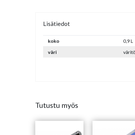
Lisätiedot
koko
0,9 L
väri
värit
Tutustu myös