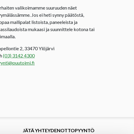
rhaiten valikoimamme suuruuden näet
ymälässämme. Jos ei heti synny päätöstä,
ppaa mallipalat listoista, paneeleista ja
rassilaudoista mukaasi ja suunnittele kotona tai
ömaalla.
opellontie 2, 33470 Ylöjärvi
uh
(03) 3142 4300
ynti@puutoimi.fi
JÄTÄ YHTEYDENOTTOPYYNTÖ