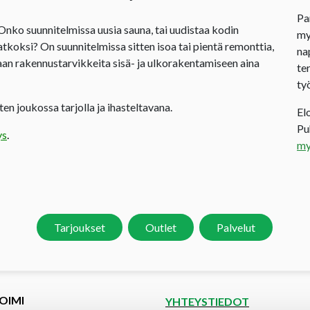
Pa
 Onko suunnitelmissa uusia sauna, tai uudistaa kodin
my
jatkoksi? On suunnitelmissa sitten isoa tai pientä remonttia,
na
an rakennustarvikkeita sisä- ja ulkorakentamiseen aina
te
ty
en joukossa tarjolla ja ihasteltavana.
El
P
ys
.
my
Tarjoukset
Outlet
Palvelut
OIMI
YHTEYSTIEDOT