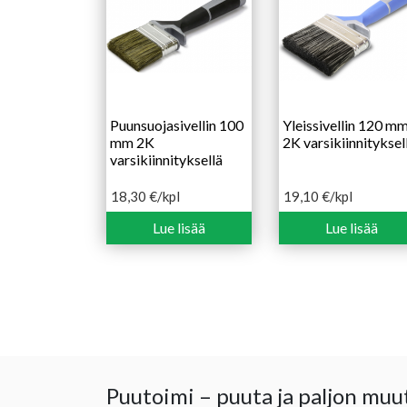
Puunsuojasivellin 100
Yleissivellin 120 m
mm 2K
2K varsikiinnityksel
varsikiinnityksellä
18,30
€
/kpl
19,10
€
/kpl
Lue lisää
Lue lisää
Puutoimi – puuta ja paljon muu