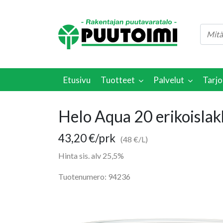
Etusivu
Tuotteet
Palvelut
Tarjo
Helo Aqua 20 erikoislak
43,20
€
/prk
(48 €/L)
Hinta sis. alv 25,5%
Tuotenumero: 94236