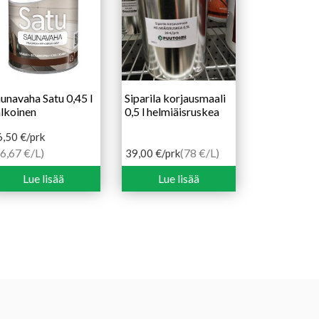
unavaha Satu 0,45 l
Siparila korjausmaali
lkoinen
0,5 l helmiäisruskea
6,50
€
/prk
6,67 €/L)
(78 €/L)
39,00
€
/prk
Lue lisää
Lue lisää