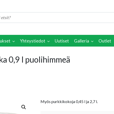
ukset
Yhteystiedot
Uutiset
Galleria
Outlet
ka 0,9 l puolihimmeä
Myös purkkikokoja 0,45 l ja 2,7 l.