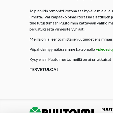
Jo pienikin remontti kotona saa hyvälle mielelle.
ilmettä? Vai kaipaako pihasi terassia sisätilojen 
tule tutustumaan Puutoimen kattavaan valikoima
perustuksesta viimeistelyyn asti.
Meillä on jälleentoimittajien uutuudet ensimmäist
Piipahda myymälässämme katsomalla
videoesit
Kysy ensin Puutoimesta, meillä on aina ratkaisu!
TERVETULOA !
PUUT