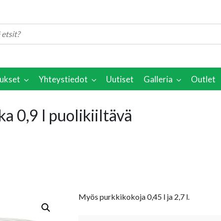
ukset
Yhteystiedot
Uutiset
Galleria
Outlet
a 0,9 l puolikiiltävä
Myös purkkikokoja 0,45 l ja 2,7 l.