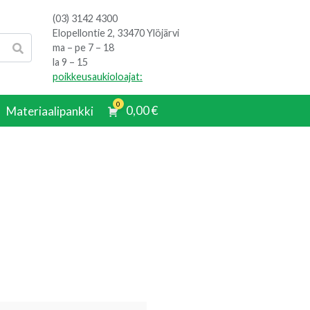
(03) 3142 4300
Elopellontie 2, 33470 Ylöjärvi
ma – pe 7 – 18
la 9 – 15
poikkeusaukioloajat:
0
0,00
€
Materiaalipankki