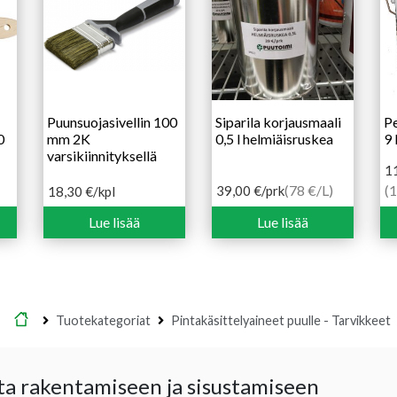
Puunsuojasivellin 100
Siparila korjausmaali
Pe
0
mm 2K
0,5 l helmiäisruskea
9 
varsikiinnityksellä
1
(78 €/L)
(1
39,00
€
/prk
18,30
€
/kpl
Lue lisää
Lue lisää
Etusivu
Tuotekategoriat
Pintakäsittelyaineet puulle - Tarvikkeet
ta rakentamiseen ja sisustamiseen