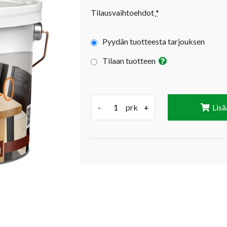
Tilausvaihtoehdot
*
Pyydän tuotteesta tarjouksen
Tilaan tuotteen
Määrä (prk):
-
prk
+
Lisä