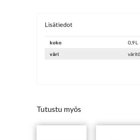
Lisätiedot
koko
0,9 L
väri
värit
Tutustu myös