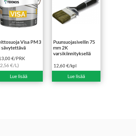
ittosuoja Visa PM3
Puunsuojasivellin 75
l sävytettävä
mm 2K
varsikiinnityksellä
13,00
€
/PRK
2,56 €/L)
12,60
€
/kpl
Lue lisää
Lue lisää