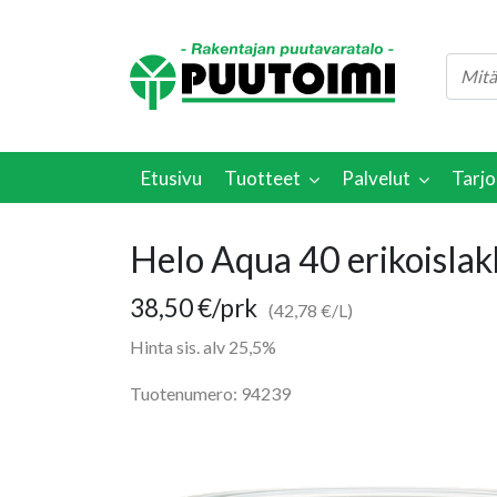
Etusivu
Tuotteet
Palvelut
Tarjo
Helo Aqua 40 erikoislakk
38,50
€
/prk
(42,78 €/L)
Hinta sis. alv 25,5%
Tuotenumero: 94239