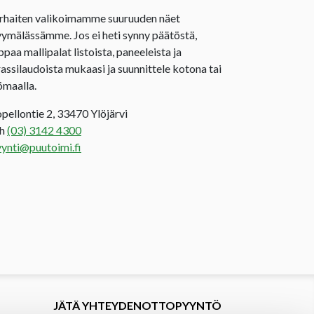
rhaiten valikoimamme suuruuden näet
ymälässämme. Jos ei heti synny päätöstä,
ppaa mallipalat listoista, paneeleista ja
rassilaudoista mukaasi ja suunnittele kotona tai
ömaalla.
opellontie 2, 33470 Ylöjärvi
uh
(03) 3142 4300
ynti@puutoimi.fi
JÄTÄ YHTEYDENOTTOPYYNTÖ