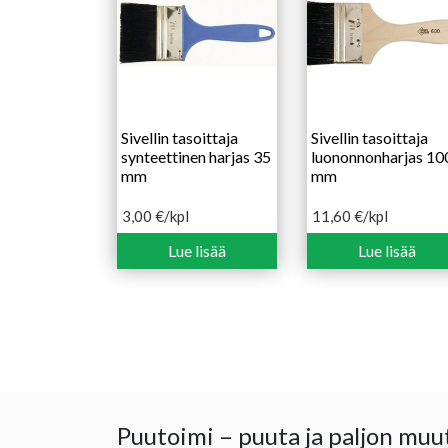
Sivellin tasoittaja
Sivellin tasoittaja
synteettinen harjas 35
luononnonharjas 10
mm
mm
3,00
€
/kpl
11,60
€
/kpl
Lue lisää
Lue lisää
Puutoimi – puuta ja paljon muu