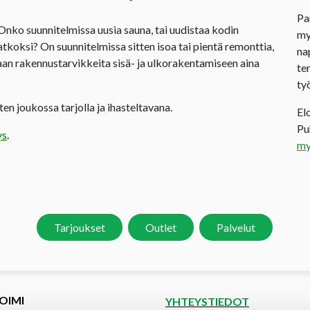
Pa
 Onko suunnitelmissa uusia sauna, tai uudistaa kodin
my
jatkoksi? On suunnitelmissa sitten isoa tai pientä remonttia,
na
an rakennustarvikkeita sisä- ja ulkorakentamiseen aina
te
ty
en joukossa tarjolla ja ihasteltavana.
El
P
ys
.
my
Tarjoukset
Outlet
Palvelut
OIMI
YHTEYSTIEDOT