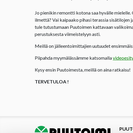
Jo pienikin remontti kotona saa hyvälle mielelle.
ilmettä? Vai kaipaako pihasi terassia sisätilojen 
tule tutustumaan Puutoimen kattavaan valikoima
perustuksesta viimeistelyyn asti.
Meillä on jälleentoimittajien uutuudet ensimmäist
Piipahda myymälässämme katsomalla
videoesit
Kysy ensin Puutoimesta, meillä on aina ratkaisu!
TERVETULOA !
PUUT