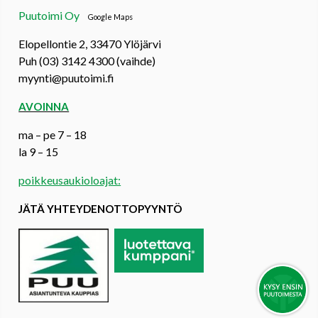
Puutoimi Oy
Google Maps
Elopellontie 2, 33470 Ylöjärvi
Puh (03) 3142 4300 (vaihde)
myynti@puutoimi.fi
AVOINNA
ma – pe 7 – 18
la 9 – 15
poikkeusaukioloajat:
JÄTÄ YHTEYDENOTTOPYYNTÖ