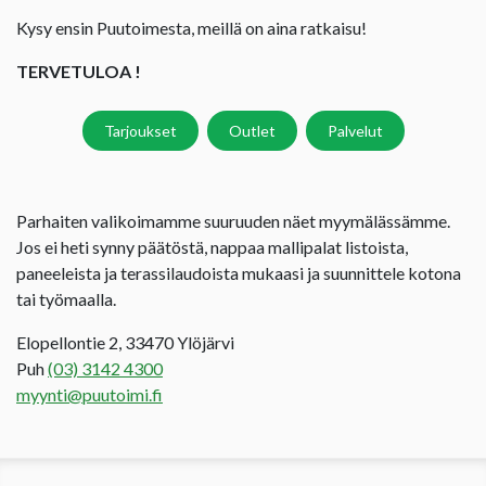
Kysy ensin Puutoimesta, meillä on aina ratkaisu!
TERVETULOA !
Tarjoukset
Outlet
Palvelut
Parhaiten valikoimamme suuruuden näet myymälässämme.
Jos ei heti synny päätöstä, nappaa mallipalat listoista,
paneeleista ja terassilaudoista mukaasi ja suunnittele kotona
tai työmaalla.
Elopellontie 2, 33470 Ylöjärvi
Puh
(03) 3142 4300
myynti@puutoimi.fi