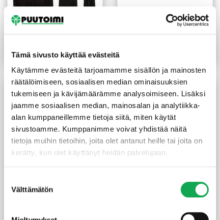
Sivellin tasoittaja
Sivellin tasoittaja
synteettinen harjas 15 mm
synteettinen harjas 35 mm
2,80
€
/kpl
3,00
€
/kpl
Tämä sivusto käyttää evästeitä
Lue lisää
Lue lisää
Käytämme evästeitä tarjoamamme sisällön ja mainosten
räätälöimiseen, sosiaalisen median ominaisuuksien
tukemiseen ja kävijämäärämme analysoimiseen. Lisäksi
jaamme sosiaalisen median, mainosalan ja analytiikka-
alan kumppaneillemme tietoja siitä, miten käytät
sivustoamme. Kumppanimme voivat yhdistää näitä
tietoja muihin tietoihin, joita olet antanut heille tai joita on
kerätty, kun olet käyttänyt heidän palvelujaan.
Suostumuksen
Sivellin tasoittaja
Puunsuojasivellin 75 mm
Välttämätön
valinta
synteettinen harjas 70 mm
2K varsikiinnityksellä
7,50
€
/kpl
12,60
€
/kpl
Mieltymykset