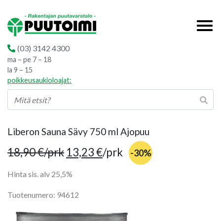
(03) 3142 4300
ma – pe 7 – 18
la 9 – 15
poikkeusaukioloajat:
Liberon Sauna Sävy 750 ml Ajopuu
18,90
€
/prk
13,23
€
/prk
-30%
Hinta sis. alv 25,5%
Tuotenumero: 94612