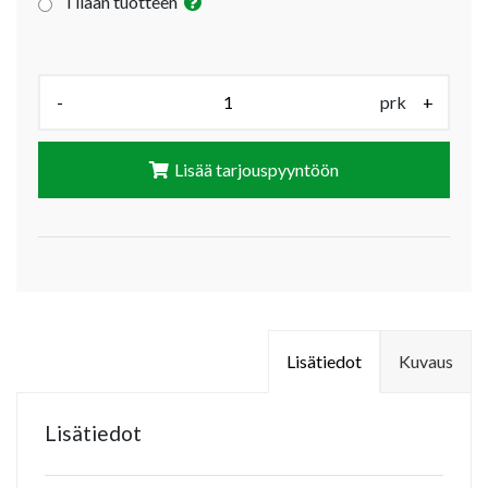
Tilaan tuotteen
Määrä (prk):
-
prk
+
Lisää tarjouspyyntöön
Lisätiedot
Kuvaus
Lisätiedot