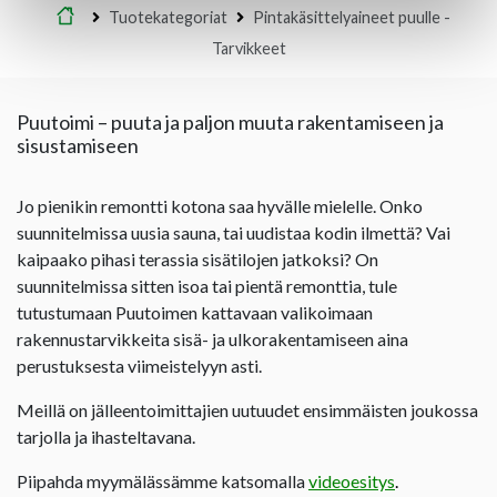
Etusivu
Tuotekategoriat
Pintakäsittelyaineet puulle -
Tarvikkeet
Puutoimi – puuta ja paljon muuta rakentamiseen ja
sisustamiseen
Jo pienikin remontti kotona saa hyvälle mielelle. Onko
suunnitelmissa uusia sauna, tai uudistaa kodin ilmettä? Vai
kaipaako pihasi terassia sisätilojen jatkoksi? On
suunnitelmissa sitten isoa tai pientä remonttia, tule
tutustumaan Puutoimen kattavaan valikoimaan
rakennustarvikkeita sisä- ja ulkorakentamiseen aina
perustuksesta viimeistelyyn asti.
Meillä on jälleentoimittajien uutuudet ensimmäisten joukossa
tarjolla ja ihasteltavana.
Piipahda myymälässämme katsomalla
videoesitys
.