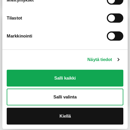
Lue lisää
Lue lisää
Tilastot
Markkinointi
Näytä tiedot
Salli kaikki
Siparila korjausmaali 0,5 l
Sivellin tasoittaja
silver
synteettinen harjas 50 mm
(78 €/L)
39,00
€
/prk
6,50
€
/kpl
Salli valinta
Lue lisää
Lue lisää
Kiellä