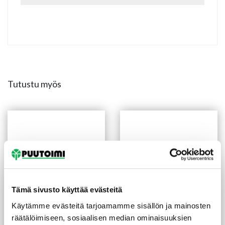
Tutustu myös
Tämä sivusto käyttää evästeitä
Käytämme evästeitä tarjoamamme sisällön ja mainosten
räätälöimiseen, sosiaalisen median ominaisuuksien
Saunavaha Satu 0,9 l
Sivellin tasoittaja