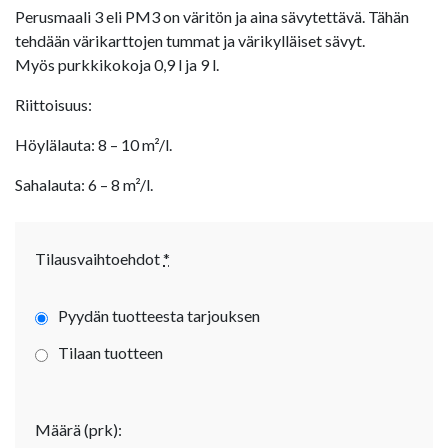
Perusmaali 3 eli PM3 on väritön ja aina sävytettävä. Tähän
tehdään värikarttojen tummat ja värikylläiset sävyt.
Myös purkkikokoja 0,9 l ja 9 l.
Riittoisuus:
Höylälauta: 8 – 10 m²/l.
Sahalauta: 6 – 8 m²/l.
Tilausvaihtoehdot
*
Pyydän tuotteesta tarjouksen
Tilaan tuotteen
Määrä (prk):