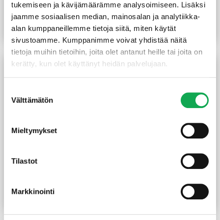
valkoinen
synteettinen harjas 25 mm
tukemiseen ja kävijämäärämme analysoimiseen. Lisäksi
(24,61 €/L)
22,15
€
/prk
2,90
€
/kpl
jaamme sosiaalisen median, mainosalan ja analytiikka-
alan kumppaneillemme tietoja siitä, miten käytät
Lue lisää
Lue lisää
sivustoamme. Kumppanimme voivat yhdistää näitä
tietoja muihin tietoihin, joita olet antanut heille tai joita on
kerätty, kun olet käyttänyt heidän palvelujaan.
Suostumuksen
Välttämätön
valinta
Mieltymykset
Tilastot
Siparila korjausmaali 0,5 l
Siparila korjausmaali 0,5 l
helmiäisharmaa
helmiäisruskea
(78 €/L)
(78 €/L)
39,00
€
/prk
39,00
€
/prk
Markkinointi
Lue lisää
Lue lisää