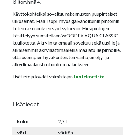
kiiltoryhmä 4.
Käyttökohteiksi soveltuu rakennusten puupintaiset
ulkoseinät. Maali sopii myös galvanoituihin pintoihin,
kuten rakennuksen syöksytorviin. Hirsipintojen
käsittelyyn suositellaan WOODEX AQUA CLASSIC
kuullotetta. Akrylin talomaali soveltuu sekä uusille ja
aikaisemmin akrylaattimaaleilla maalatuille pinnoille,
että useimpien hyväkuntoisten vanhojen öljy- ja
alkydimaalausten huoltomaalaukseen.
Lisätietoja löydät valmistajan
tuotekortista
Lisätiedot
koko
2,7 L
väri
väritön