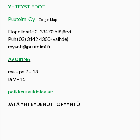
YHTEYSTIEDOT
Puutoimi Oy
Google Maps
Elopellontie 2, 33470 Ylöjärvi
Puh (03) 3142 4300 (vaihde)
myynti@puutoimi.fi
AVOINNA
ma – pe 7 – 18
la 9 – 15
poikkeusaukioloajat:
JÄTÄ YHTEYDENOTTOPYYNTÖ