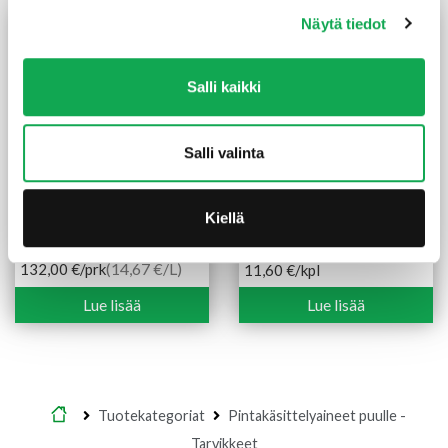
Näytä tiedot
Salli kaikki
Salli valinta
Kiellä
Kuullote Woodex Classic
Sivellin tasoittaja
PM3 9 l sävytettävä
luononnonharjas 100 mm
(14,67 €/L)
132,00
€
/prk
11,60
€
/kpl
Lue lisää
Lue lisää
Etusivu
Tuotekategoriat
Pintakäsittelyaineet puulle -
Tarvikkeet