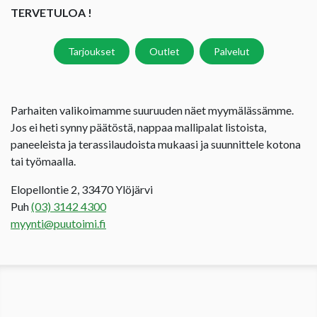
TERVETULOA !
Tarjoukset
Outlet
Palvelut
Parhaiten valikoimamme suuruuden näet myymälässämme.
Jos ei heti synny päätöstä, nappaa mallipalat listoista,
paneeleista ja terassilaudoista mukaasi ja suunnittele kotona
tai työmaalla.
Elopellontie 2, 33470 Ylöjärvi
Puh
(03) 3142 4300
myynti@puutoimi.fi