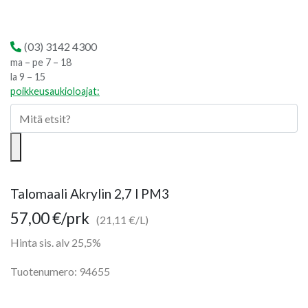
(03) 3142 4300
ma – pe 7 – 18
la 9 – 15
poikkeusaukioloajat:
Talomaali Akrylin 2,7 l PM3
57,00
€
/prk
(21,11 €/L)
Hinta sis. alv 25,5%
Tuotenumero: 94655