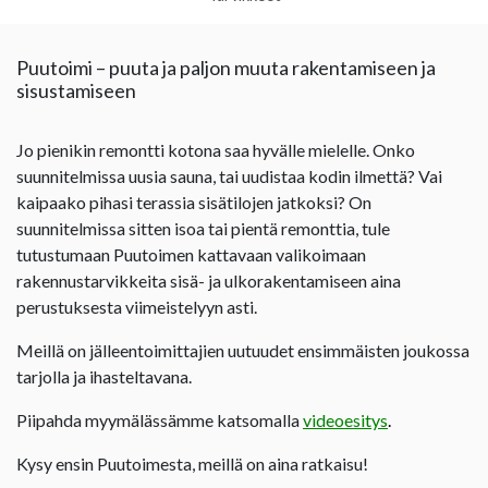
Puutoimi – puuta ja paljon muuta rakentamiseen ja
sisustamiseen
Jo pienikin remontti kotona saa hyvälle mielelle. Onko
suunnitelmissa uusia sauna, tai uudistaa kodin ilmettä? Vai
kaipaako pihasi terassia sisätilojen jatkoksi? On
suunnitelmissa sitten isoa tai pientä remonttia, tule
tutustumaan Puutoimen kattavaan valikoimaan
rakennustarvikkeita sisä- ja ulkorakentamiseen aina
perustuksesta viimeistelyyn asti.
Meillä on jälleentoimittajien uutuudet ensimmäisten joukossa
tarjolla ja ihasteltavana.
Piipahda myymälässämme katsomalla
videoesitys
.
Kysy ensin Puutoimesta, meillä on aina ratkaisu!