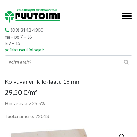
(03) 3142 4300
ma – pe 7 – 18
la 9 – 15
poikkeusaukioloajat:
Koivuvaneri kilo-laatu 18 mm
29,50
€
/m²
Hinta sis. alv 25,5%
Tuotenumero: 72013