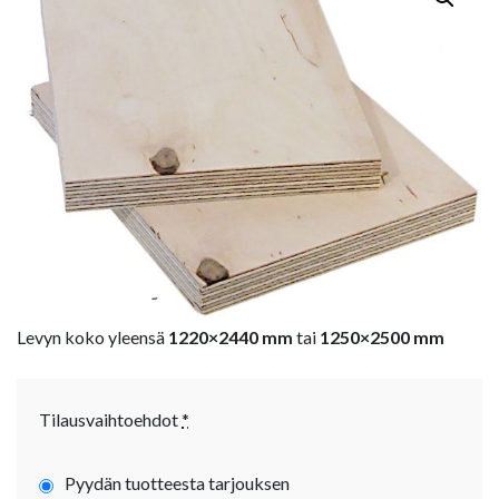
Levyn koko yleensä
1220×2440 mm
tai
1250×2500 mm
Tilausvaihtoehdot
*
Pyydän tuotteesta tarjouksen