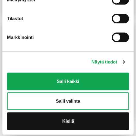
Lue lisää
Lue lisää
Tilastot
Markkinointi
Näytä tiedot
Salli kaikki
Havuvaneri kilo-laatu 15
Havuvanerisoiro
mm
12X618X2440 mm TG2
Salli valinta
15,60
€
/m2
17,00
€
/kpl
Lue lisää
Lue lisää
Kiellä