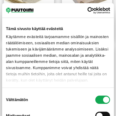
Havuvanerisoiro TG4
Koivuvaneri kilo-laatu 24
18x600x2400 mm
mm
(16,67 €/m²)
24,00
€
/kpl
30,20
€
/m²
Tämä sivusto käyttää evästeitä
Lue lisää
Lue lisää
Käytämme evästeitä tarjoamamme sisällön ja mainosten
räätälöimiseen, sosiaalisen median ominaisuuksien
tukemiseen ja kävijämäärämme analysoimiseen. Lisäksi
jaamme sosiaalisen median, mainosalan ja analytiikka-
alan kumppaneillemme tietoja siitä, miten käytät
sivustoamme. Kumppanimme voivat yhdistää näitä
tietoja muihin tietoihin, joita olet antanut heille tai joita on
kerätty, kun olet käyttänyt heidän palvelujaan.
Suostumuksen
Välttämätön
valinta
Lentokonevaneri
Koivuvaneri BB-WG 6,5
1x1550x1550 mm
mm
115,00
€
/kpl
23,20
€
/m²
Mieltymykset