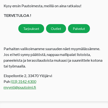
Kysy ensin Puutoimesta, meillä on aina ratkaisu!
TERVETULOA !
Tarjoukset
Outlet
Palvelut
Parhaiten valikoimamme suuruuden näet myymälässämme.
Jos ei heti synny päätöstä, nappaa mallipalat listoista,
paneeleista ja terassilaudoista mukaasi ja suunnittele kotona
tai työmaalla.
Elopellontie 2, 33470 Ylöjärvi
Puh
(03) 3142 4300
myynti@puutoimi.fi