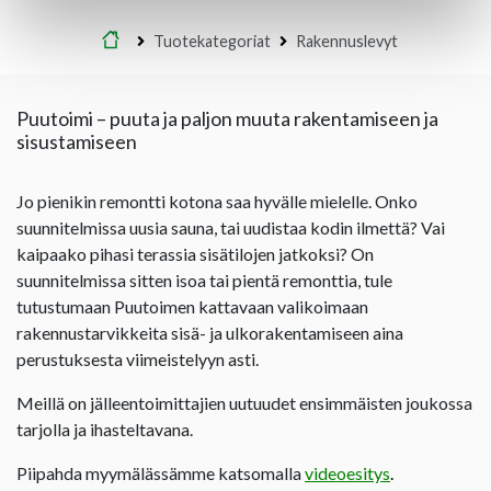
Etusivu
Tuotekategoriat
Rakennuslevyt
Puutoimi – puuta ja paljon muuta rakentamiseen ja
sisustamiseen
Jo pienikin remontti kotona saa hyvälle mielelle. Onko
suunnitelmissa uusia sauna, tai uudistaa kodin ilmettä? Vai
kaipaako pihasi terassia sisätilojen jatkoksi? On
suunnitelmissa sitten isoa tai pientä remonttia, tule
tutustumaan Puutoimen kattavaan valikoimaan
rakennustarvikkeita sisä- ja ulkorakentamiseen aina
perustuksesta viimeistelyyn asti.
Meillä on jälleentoimittajien uutuudet ensimmäisten joukossa
tarjolla ja ihasteltavana.
Piipahda myymälässämme katsomalla
videoesitys
.