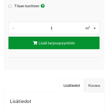
Tilaan tuotteen
Määrä (m²):
-
m²
+
Lisää tarjouspyyntöön
Lisätiedot
Kuvaus
Lisätiedot