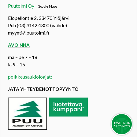
Puutoimi Oy
Google Maps
Elopellontie 2, 33470 Ylöjärvi
Puh (03) 3142 4300 (vaihde)
myynti@puutoimi.fi
AVOINNA
ma – pe 7 – 18
la 9 – 15
poikkeusaukioloajat:
JÄTÄ YHTEYDENOTTOPYYNTÖ