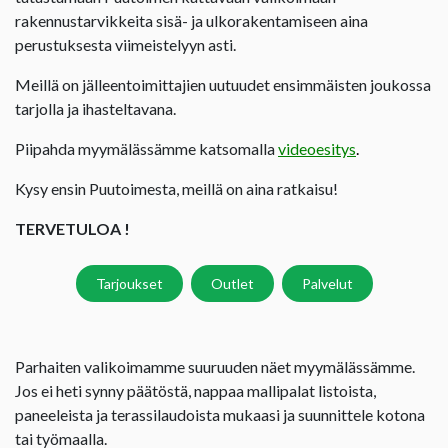
rakennustarvikkeita sisä- ja ulkorakentamiseen aina
perustuksesta viimeistelyyn asti.
Meillä on jälleentoimittajien uutuudet ensimmäisten joukossa
tarjolla ja ihasteltavana.
Piipahda myymälässämme katsomalla
videoesitys
.
Kysy ensin Puutoimesta, meillä on aina ratkaisu!
TERVETULOA !
Tarjoukset
Outlet
Palvelut
Parhaiten valikoimamme suuruuden näet myymälässämme.
Jos ei heti synny päätöstä, nappaa mallipalat listoista,
paneeleista ja terassilaudoista mukaasi ja suunnittele kotona
tai työmaalla.