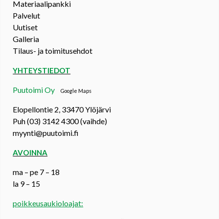
Materiaalipankki
Palvelut
Uutiset
Galleria
Tilaus- ja toimitusehdot
YHTEYSTIEDOT
Puutoimi Oy
Google Maps
Elopellontie 2, 33470 Ylöjärvi
Puh (03) 3142 4300 (vaihde)
myynti@puutoimi.fi
AVOINNA
ma – pe 7 – 18
la 9 – 15
poikkeusaukioloajat: