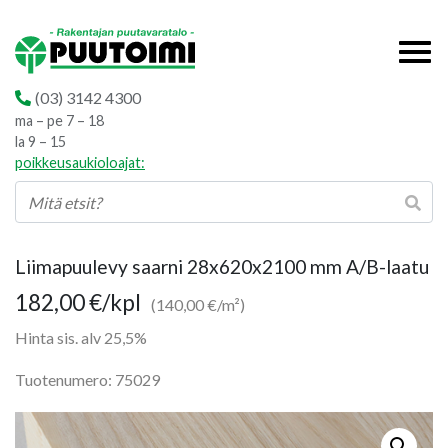
(03) 3142 4300
ma – pe 7 – 18
la 9 – 15
poikkeusaukioloajat:
Liimapuulevy saarni 28x620x2100 mm A/B-laatu
182,00
€
/kpl
(140,00 €/m²)
Hinta sis. alv 25,5%
Tuotenumero: 75029