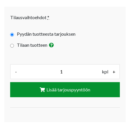
Tilausvaihtoehdot
*
Pyydän tuotteesta tarjouksen
Tilaan tuotteen
Määrä (kpl):
-
kpl
+
Lisää tarjouspyyntöön