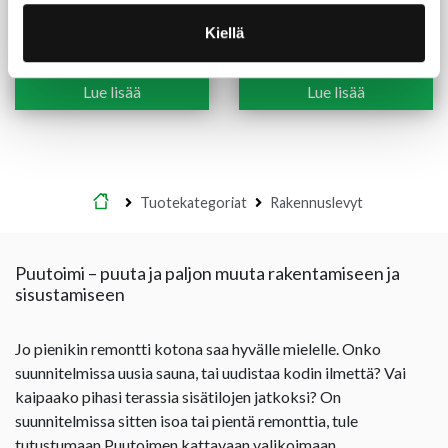
Koivuvaneri BB-WG 4 mm
Havuvaneri kilo-laatu 21
Kiellä
mm
18,90
€
/m²
22,70
€
/m2
Lue lisää
Lue lisää
Etusivu
Tuotekategoriat
Rakennuslevyt
Puutoimi – puuta ja paljon muuta rakentamiseen ja
sisustamiseen
Jo pienikin remontti kotona saa hyvälle mielelle. Onko
suunnitelmissa uusia sauna, tai uudistaa kodin ilmettä? Vai
kaipaako pihasi terassia sisätilojen jatkoksi? On
suunnitelmissa sitten isoa tai pientä remonttia, tule
tutustumaan Puutoimen kattavaan valikoimaan