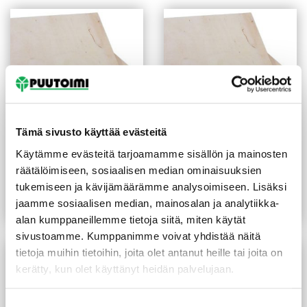
Tämä sivusto käyttää evästeitä
Käytämme evästeitä tarjoamamme sisällön ja mainosten
Koivuvaneri kilo-laatu 9
Koivuvaneri kilo-laatu 18
räätälöimiseen, sosiaalisen median ominaisuuksien
mm
mm
19,00
€
/m²
29,50
€
/m²
tukemiseen ja kävijämäärämme analysoimiseen. Lisäksi
jaamme sosiaalisen median, mainosalan ja analytiikka-
Lue lisää
Lue lisää
alan kumppaneillemme tietoja siitä, miten käytät
sivustoamme. Kumppanimme voivat yhdistää näitä
tietoja muihin tietoihin, joita olet antanut heille tai joita on
kerätty, kun olet käyttänyt heidän palvelujaan.
Suostumuksen