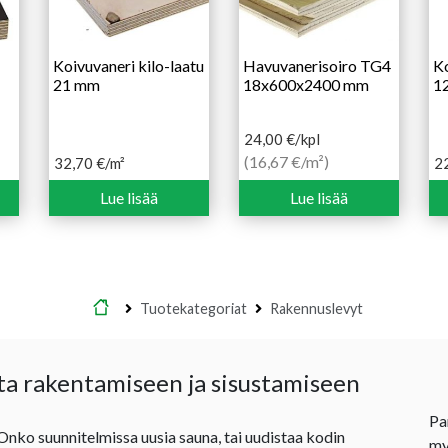
Koivuvaneri kilo-laatu
Havuvanerisoiro TG4
Ko
21 mm
18x600x2400 mm
1
24,00
€
/kpl
(16,67 €/m²)
32,70
€
/m²
2
Lue lisää
Lue lisää
Etusivu
Tuotekategoriat
Rakennuslevyt
ta rakentamiseen ja sisustamiseen
Pa
 Onko suunnitelmissa uusia sauna, tai uudistaa kodin
my