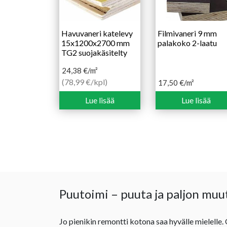
Havuvaneri katelevy
Filmivaneri 9 mm
15x1200x2700 mm
palakoko 2-laatu
TG2 suojakäsitelty
24,38
€
/m²
(78,99 €/kpl)
17,50
€
/m²
Lue lisää
Lue lisää
Puutoimi – puuta ja paljon muu
Jo pienikin remontti kotona saa hyvälle mielelle.