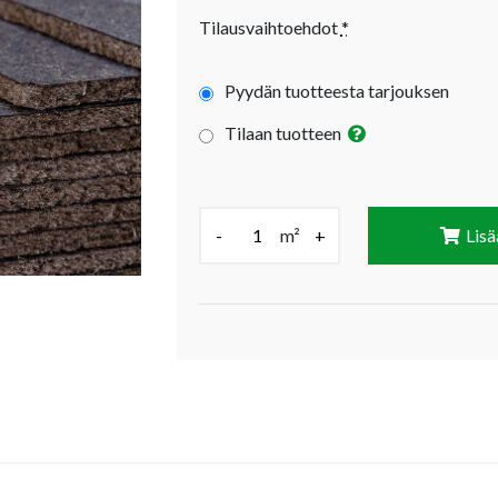
Tilausvaihtoehdot
*
Pyydän tuotteesta tarjouksen
Tilaan tuotteen
Määrä (m²):
-
m²
+
Lisä