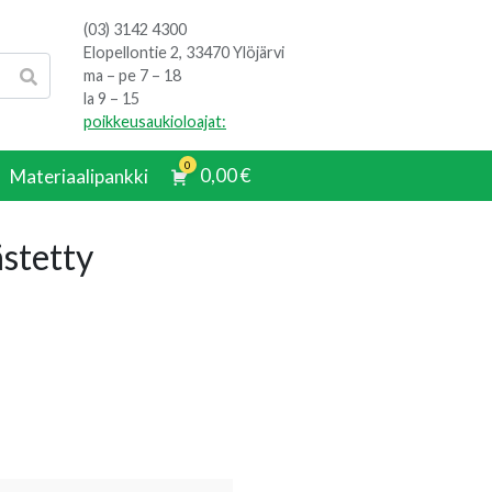
(03) 3142 4300
Elopellontie 2, 33470 Ylöjärvi
ma – pe 7 – 18
la 9 – 15
poikkeusaukioloajat:
0
0,00
€
Materiaalipankki
stetty