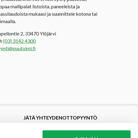
ppaa mallipalat listoista, paneeleista ja
rassilaudoista mukaasi ja suunnittele kotona tai
ömaalla.
opellontie 2, 33470 Ylöjärvi
uh
(03) 3142 4300
ynti@puutoimi.fi
JÄTÄ YHTEYDENOTTOPYYNTÖ