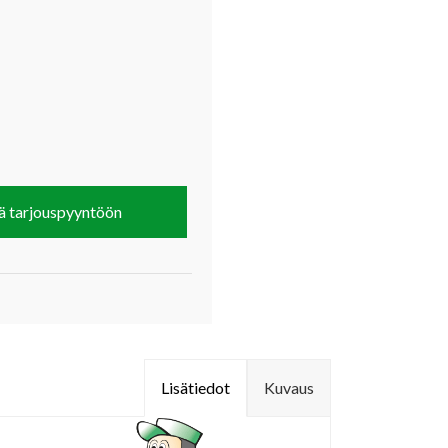
ä tarjouspyyntöön
Lisätiedot
Kuvaus