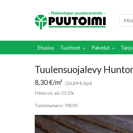
Etusivu
Tuotteet
Palvelut
Tarjo
Tuulensuojalevy Hunto
8,30
€
/m²
(26,89 €/kpl)
Hinta sis. alv 25,5%
Tuotenumero: 74035