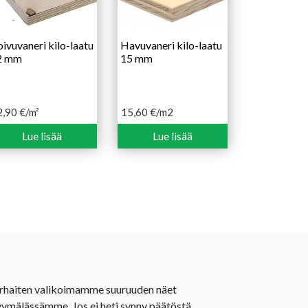
ivuvaneri kilo-laatu
Havuvaneri kilo-laatu
2 mm
15 mm
2,90
€
/m²
15,60
€
/m2
Lue lisää
Lue lisää
rhaiten valikoimamme suuruuden näet
ymälässämme. Jos ei heti synny päätöstä,