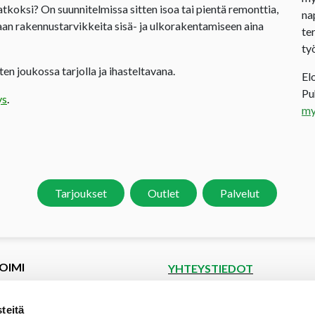
jatkoksi? On suunnitelmissa sitten isoa tai pientä remonttia,
na
an rakennustarvikkeita sisä- ja ulkorakentamiseen aina
te
ty
en joukossa tarjolla ja ihasteltavana.
El
P
ys
.
my
Tarjoukset
Outlet
Palvelut
OIMI
YHTEYSTIEDOT
et
Puutoimi Oy
Google Maps
kset
teitä