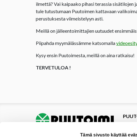
ilmettä? Vai kaipaako pihasi terassia sisätilojen 
tule tutustumaan Puutoimen kattavaan valikoima
perustuksesta viimeistelyyn asti.
Meillä on jälleentoimittajien uutuudet ensimmäist
Piipahda myymälässämme katsomalla
videoesit
Kysy ensin Puutoimesta, meillä on aina ratkaisu!
TERVETULOA !
PUUT
Tuotte
Tarjou
Tämä sivusto käyttää eväs