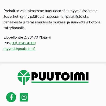
Parhaiten valikoimamme suuruuden näet myymälässämme.
Jos ei heti synny päätöstä, nappaa mallipalat listoista,
paneeleista ja terassilaudoista mukaasi ja suunnittele kotona
tai työmaalla.
Elopellontie 2, 33470 Ylöjärvi
Puh
(03) 3142 4300
myynti@puutoimi.fi