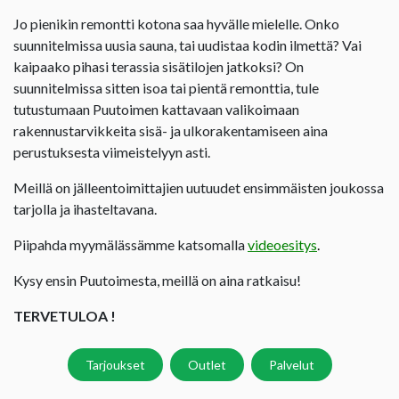
Jo pienikin remontti kotona saa hyvälle mielelle. Onko
suunnitelmissa uusia sauna, tai uudistaa kodin ilmettä? Vai
kaipaako pihasi terassia sisätilojen jatkoksi? On
suunnitelmissa sitten isoa tai pientä remonttia, tule
tutustumaan Puutoimen kattavaan valikoimaan
rakennustarvikkeita sisä- ja ulkorakentamiseen aina
perustuksesta viimeistelyyn asti.
Meillä on jälleentoimittajien uutuudet ensimmäisten joukossa
tarjolla ja ihasteltavana.
Piipahda myymälässämme katsomalla
videoesitys
.
Kysy ensin Puutoimesta, meillä on aina ratkaisu!
TERVETULOA !
Tarjoukset
Outlet
Palvelut