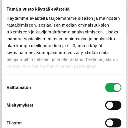
Mitallistettu kuusi 48X98
Höylätty kuusi 45X120
Tämä sivusto käyttää evästeitä
mm C-24
mm SHP
Käytämme evästeitä tarjoamamme sisällön ja mainosten
2,80
€
/m
5,20
€
/m
räätälöimiseen, sosiaalisen median ominaisuuksien
Lue lisää
Lue lisää
tukemiseen ja kävijämäärämme analysoimiseen. Lisäksi
jaamme sosiaalisen median, mainosalan ja analytiikka-
alan kumppaneillemme tietoja siitä, miten käytät
sivustoamme. Kumppanimme voivat yhdistää näitä
tietoja muihin tietoihin, joita olet antanut heille tai joita on
kerätty, kun olet käyttänyt heidän palvelujaan.
Suostumuksen
Välttämätön
valinta
Mieltymykset
Mitallistettu kuusi 48X148
mm C-24
Alk.
4,20
€
/m
Hintaluokka:
Tilastot
4,20 €
Lue lisää