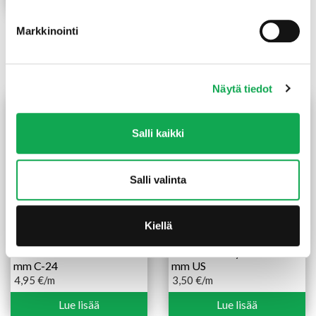
-
4,60 €
Markkinointi
Tutustu myös
Näytä tiedot
Salli kaikki
Salli valinta
Kiellä
Mitallistettu kuusi 48X173
Sahattu mänty 25X100
mm C-24
mm US
4,95
€
/m
3,50
€
/m
Lue lisää
Lue lisää