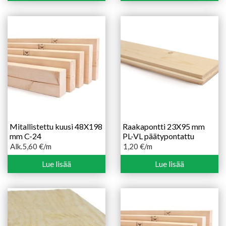
Mitallistettu kuusi 48X198
Raakapontti 23X95 mm
mm C-24
PL-VL päätypontattu
Alk.
5,60
€
/m
1,20
€
/m
Hintaluokka:
5,60 €
Lue lisää
Lue lisää
-
5,70 €