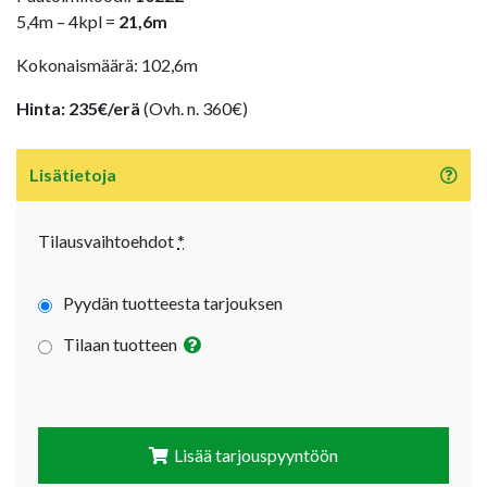
5,4m – 4kpl =
21,6m
Kokonaismäärä: 102,6m
Hinta: 235€/erä
(Ovh. n. 360€)
Lisätietoja
Tilausvaihtoehdot
*
Pyydän tuotteesta tarjouksen
Tilaan tuotteen
Lisää tarjouspyyntöön