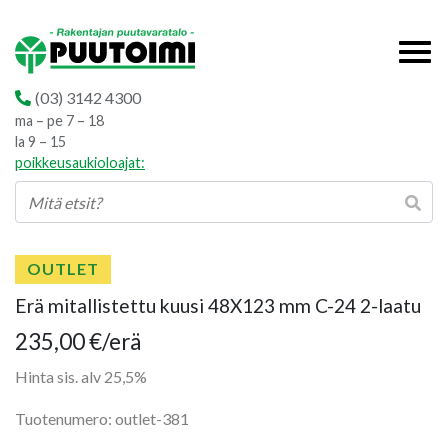
(03) 3142 4300
ma – pe 7 – 18
la 9 – 15
poikkeusaukioloajat:
OUTLET
Erä mitallistettu kuusi 48X123 mm C-24 2-laatu
235,00
€
/erä
Hinta sis. alv 25,5%
Tuotenumero: outlet-381