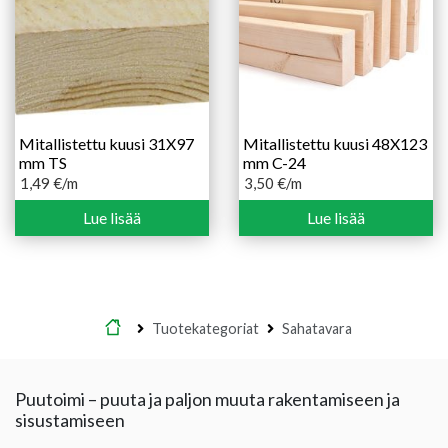
Mitallistettu kuusi 31X97
Mitallistettu kuusi 48X123
mm TS
mm C-24
1,49
€
/m
3,50
€
/m
Lue lisää
Lue lisää
Etusivu
Tuotekategoriat
Sahatavara
Puutoimi – puuta ja paljon muuta rakentamiseen ja
sisustamiseen