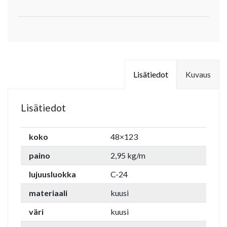
Lisätiedot
Kuvaus
Lisätiedot
koko
48×123
paino
2,95 kg/m
lujuusluokka
C-24
materiaali
kuusi
väri
kuusi