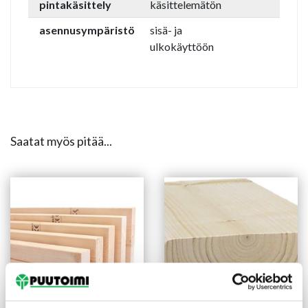
pintakäsittely
käsittelemätön
asennusympäristö
sisä- ja
ulkokäyttöön
Saatat myös pitää...