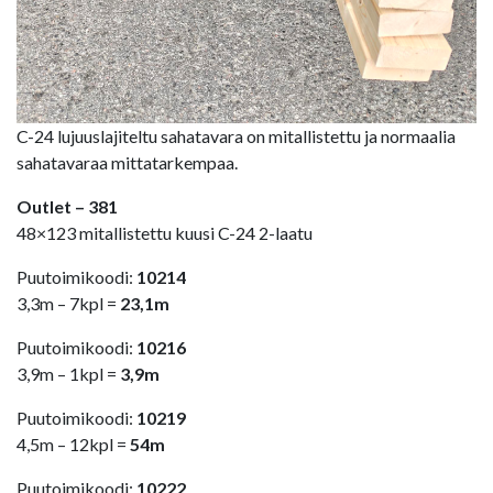
C-24 lujuuslajiteltu sahatavara on mitallistettu ja normaalia
sahatavaraa mittatarkempaa.
Outlet – 381
48×123 mitallistettu kuusi C-24 2-laatu
Puutoimikoodi:
10214
3,3m – 7kpl =
23,1m
Puutoimikoodi:
10216
3,9m – 1kpl =
3,9m
Puutoimikoodi:
10219
4,5m – 12kpl =
54m
Puutoimikoodi:
10222