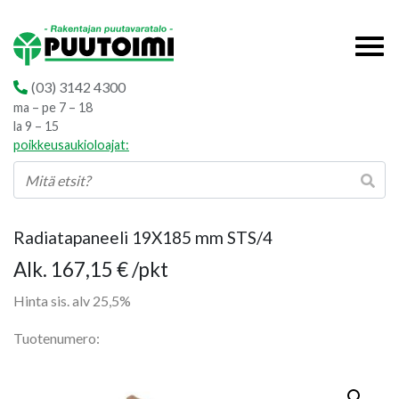
(03) 3142 4300
ma – pe 7 – 18
la 9 – 15
poikkeusaukioloajat:
Radiatapaneeli 19X185 mm STS/4
Hintaluokka:
Alk.
167,15
€
/pkt
167,15 €
Hinta sis. alv 25,5%
-
Tuotenumero:
191,00 €