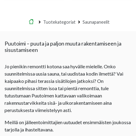
Etusivu
Tuotekategoriat
Saunapaneelit
Puutoimi – puuta ja paljon muuta rakentamiseen ja
sisustamiseen
Jo pienikin remontti kotona saa hyvälle mielelle. Onko
suunnitelmissa uusia sauna, tai uudistaa kodin ilmettä? Vai
kaipaako pihasi terassia sisätilojen jatkoksi? On
suunnitelmissa sitten isoa tai pientä remonttia, tule
tutustumaan Puutoimen kattavaan valikoimaan
rakennustarvikkeita sisä- ja ulkorakentamiseen aina
perustuksesta viimeistelyyn asti.
Meillä on jälleentoimittajien uutuudet ensimmäisten joukossa
tarjolla ja ihasteltavana.