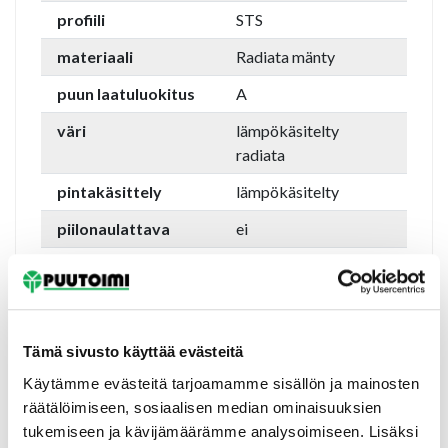
profiili
STS
materiaali
Radiata mänty
puun laatuluokitus
A
väri
lämpökäsitelty
radiata
pintakäsittely
lämpökäsitelty
piilonaulattava
ei
päätypontattu
ei
soveltuu saunaan
kyllä
soveltuu kosteisiin
kyllä
Tämä sivusto käyttää evästeitä
tiloihin
Käytämme evästeitä tarjoamamme sisällön ja mainosten
asennusympäristö
sisäkäyttöön
räätälöimiseen, sosiaalisen median ominaisuuksien
tukemiseen ja kävijämäärämme analysoimiseen. Lisäksi
toimittaja
Thermory