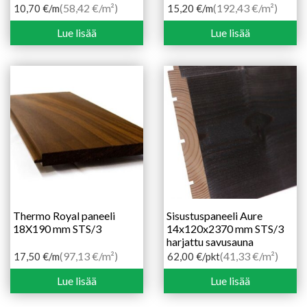
(58,42 €/m²)
(192,43 €/m²)
10,70
€
/m
15,20
€
/m
Lue lisää
Lue lisää
Thermo Royal paneeli
Sisustuspaneeli Aure
18X190 mm STS/3
14x120x2370 mm STS/3
harjattu savusauna
(97,13 €/m²)
(41,33 €/m²)
17,50
€
/m
62,00
€
/pkt
Lue lisää
Lue lisää