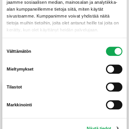
jaamme sosiaalisen median, mainosalan ja analytiikka-
puutoimen koodi
2100 mm =
alan kumppaneillemme tietoja siitä, miten käytät
66145
sivustoamme. Kumppanimme voivat yhdistää näitä
2400 mm =
tietoja muihin tietoihin, joita olet antanut heille tai joita on
66146
kerätty, kun olet käyttänyt heidän palvelujaan.
Suostumuksen
Välttämätön
valinta
Tutustu myös
Mieltymykset
Tilastot
Markkinointi
Näytä tiedot