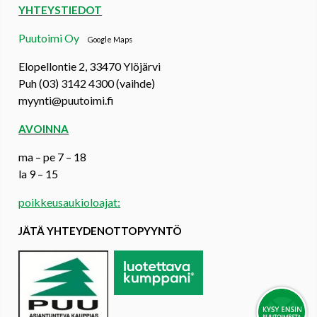
YHTEYSTIEDOT
Puutoimi Oy
Google Maps
Elopellontie 2, 33470 Ylöjärvi
Puh (03) 3142 4300 (vaihde)
myynti@puutoimi.fi
AVOINNA
ma – pe 7 – 18
la 9 – 15
poikkeusaukioloajat:
JÄTÄ YHTEYDENOTTOPYYNTÖ