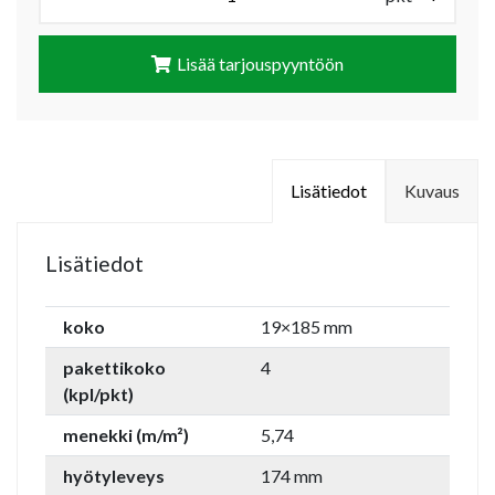
Lisää tarjouspyyntöön
Lisätiedot
Kuvaus
Lisätiedot
koko
19×185 mm
pakettikoko
4
(kpl/pkt)
menekki (m/m²)
5,74
hyötyleveys
174 mm