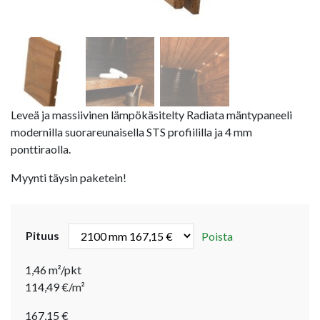
Leveä ja massiivinen lämpökäsitelty Radiata mäntypaneeli
modernilla suorareunaisella STS profiililla ja 4 mm
ponttiraolla.
Myynti täysin paketein!
Pituus
Poista
1,46 m²/pkt
114,49 €/m²
167,15
€