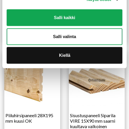
Haapapaneeli KARE
Kuusipaneeli 15X95 mm
Salli kaikki
15X90X2400 mm
STS/4 TK
Alk.
96,00
€
/pkt
Alk.
31,90
€
/pkt
Hintaluokka:
Hintaluokka:
Salli valinta
96,00 €
31,90 €
Lue lisää
Lue lisää
-
-
113,00 €
51,95 €
Kiellä
Piiluhirsipaneeli 28X195
Sisustuspaneeli Siparila
mm kuusi OK
VIRE 15X90 mm saarni
kuultava valkoinen