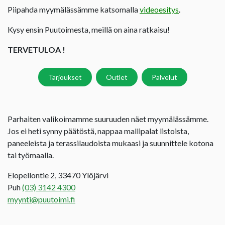
Piipahda myymälässämme katsomalla
videoesitys
.
Kysy ensin Puutoimesta, meillä on aina ratkaisu!
TERVETULOA !
Tarjoukset
Outlet
Palvelut
Parhaiten valikoimamme suuruuden näet myymälässämme.
Jos ei heti synny päätöstä, nappaa mallipalat listoista,
paneeleista ja terassilaudoista mukaasi ja suunnittele kotona
tai työmaalla.
Elopellontie 2, 33470 Ylöjärvi
Puh
(03) 3142 4300
myynti@puutoimi.fi