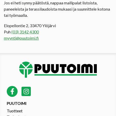
Jos ei heti synny päätöstä, nappaa mallipalat listoista,
paneeleista ja terassilaudoista mukaasi ja suunnittele kotona
tai työmaalla.
Elopellontie 2, 33470 Ylöjärvi
Puh
(03) 3142 4300
myynti@puutoimi.fi
PUUTOIMI
Tuotteet