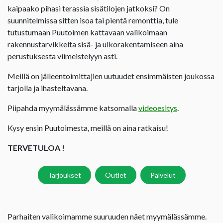
kaipaako pihasi terassia sisätilojen jatkoksi? On
suunnitelmissa sitten isoa tai pientä remonttia, tule
tutustumaan Puutoimen kattavaan valikoimaan
rakennustarvikkeita sisä- ja ulkorakentamiseen aina
perustuksesta viimeistelyyn asti.
Meillä on jälleentoimittajien uutuudet ensimmäisten joukossa
tarjolla ja ihasteltavana.
Piipahda myymälässämme katsomalla
videoesitys
.
Kysy ensin Puutoimesta, meillä on aina ratkaisu!
TERVETULOA !
Tarjoukset
Outlet
Palvelut
Parhaiten valikoimamme suuruuden näet myymälässämme.