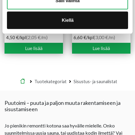
Salli valinta
Kiellä
Peitelista 12X42X2200
Peitelista 12X58X2200
mm mänty
mm mänty
(2,05 €/m)
(3,00 €/m)
4,50
€
/kpl
6,60
€
/kpl
Lue lisää
Lue lisää
Etusivu
Tuotekategoriat
Sisustus- ja saunalistat
Puutoimi – puuta ja paljon muuta rakentamiseen ja
sisustamiseen
Jo pienikin remontti kotona saa hyvälle mielelle. Onko
suunnitelmissa uusia sauna, tai uudistaa kodin ilmettä? Vai