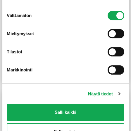
Tuote on
tilapäisesti loppu
Suostumuksen
Välttämätön
valinta
Mieltymykset
Tilastot
Puolipyöreä lista
Peitelista 12X58X3300
14X28X2400 mm mänty
mm mänty
(2,71 €/m)
(2,88 €/m)
6,50
€
/kpl
9,50
€
/kpl
Markkinointi
Lue lisää
Lue lisää
Näytä tiedot
Salli kaikki