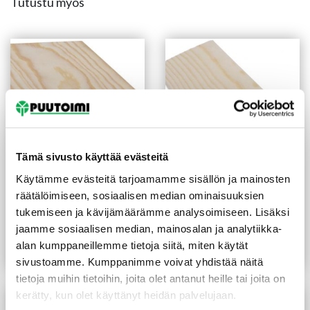
Tutustu myös
Tämä sivusto käyttää evästeitä
Käytämme evästeitä tarjoamamme sisällön ja mainosten
Peitelista 12X70X3300
Reunalista
räätälöimiseen, sosiaalisen median ominaisuuksien
mm mänty
21X42/13X3300 mm
tukemiseen ja kävijämäärämme analysoimiseen. Lisäksi
mänty
jaamme sosiaalisen median, mainosalan ja analytiikka-
(3,30 €/m)
(3,09 €/m)
10,90
€
/kpl
10,20
€
/kpl
alan kumppaneillemme tietoja siitä, miten käytät
Lue lisää
Lue lisää
sivustoamme. Kumppanimme voivat yhdistää näitä
tietoja muihin tietoihin, joita olet antanut heille tai joita on
kerätty, kun olet käyttänyt heidän palvelujaan.