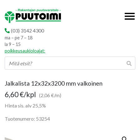
(03) 3142 4300
ma – pe 7 – 18
la 9 – 15
poikkeusaukioloajat:
Jalkalista 12x32x3200 mm valkoinen
6,60
€
/kpl
(2,06 €/m)
Hinta sis. alv 25,5%
Tuotenumero: 53254