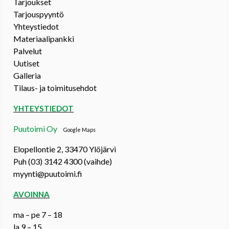
Tarjoukset
Tarjouspyyntö
Yhteystiedot
Materiaalipankki
Palvelut
Uutiset
Galleria
Tilaus- ja toimitusehdot
YHTEYSTIEDOT
Puutoimi Oy
Google Maps
Elopellontie 2, 33470 Ylöjärvi
Puh (03) 3142 4300 (vaihde)
myynti@puutoimi.fi
AVOINNA
ma – pe 7 – 18
la 9 – 15