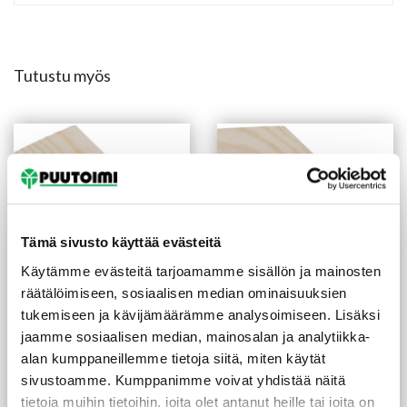
Tutustu myös
Tämä sivusto käyttää evästeitä
Käytämme evästeitä tarjoamamme sisällön ja mainosten
räätälöimiseen, sosiaalisen median ominaisuuksien
tukemiseen ja kävijämäärämme analysoimiseen. Lisäksi
Reunalista
Peitelista 12X42X2200
jaamme sosiaalisen median, mainosalan ja analytiikka-
21X42/13X3300 mm
mm mänty
mänty
alan kumppaneillemme tietoja siitä, miten käytät
(3,09 €/m)
(2,05 €/m)
10,20
€
/kpl
4,50
€
/kpl
sivustoamme. Kumppanimme voivat yhdistää näitä
tietoja muihin tietoihin, joita olet antanut heille tai joita on