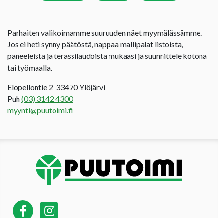
Parhaiten valikoimamme suuruuden näet myymälässämme.
Jos ei heti synny päätöstä, nappaa mallipalat listoista,
paneeleista ja terassilaudoista mukaasi ja suunnittele kotona
tai työmaalla.
Elopellontie 2, 33470 Ylöjärvi
Puh
(03) 3142 4300
myynti@puutoimi.fi