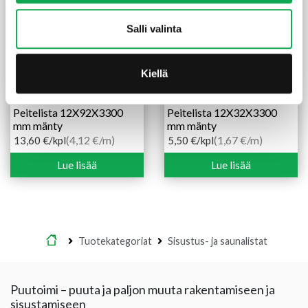
Salli valinta
Kiellä
Peitelista 12X92X3300
Peitelista 12X32X3300
mm mänty
mm mänty
(4,12 €/m)
(1,67 €/m)
13,60
€
/kpl
5,50
€
/kpl
Lue lisää
Lue lisää
Etusivu
Tuotekategoriat
Sisustus- ja saunalistat
Puutoimi – puuta ja paljon muuta rakentamiseen ja
sisustamiseen