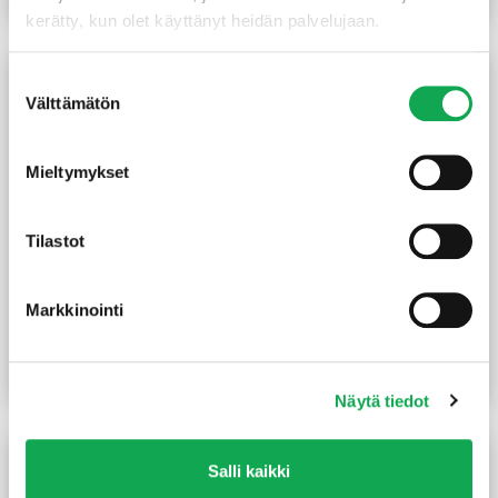
Lue lisää
Lue lisää
kerätty, kun olet käyttänyt heidän palvelujaan.
Suostumuksen
Välttämätön
valinta
Mieltymykset
Tilastot
Varjolista 16X24X3300
Peitelista 12X70X2200
Markkinointi
mm käsittelemätön mänty
mm mänty
(1,91 €/m)
(3,59 €/m)
6,30
€
/kpl
7,90
€
/kpl
Lue lisää
Lue lisää
Näytä tiedot
Salli kaikki