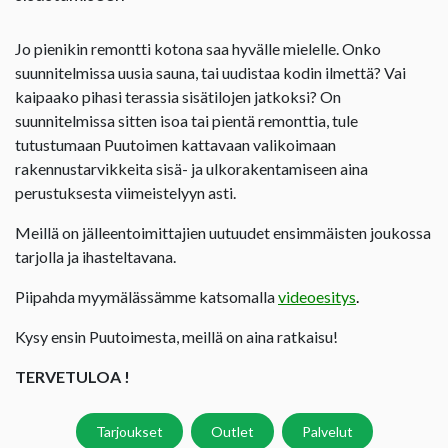
Jo pienikin remontti kotona saa hyvälle mielelle. Onko
suunnitelmissa uusia sauna, tai uudistaa kodin ilmettä? Vai
kaipaako pihasi terassia sisätilojen jatkoksi? On
suunnitelmissa sitten isoa tai pientä remonttia, tule
tutustumaan Puutoimen kattavaan valikoimaan
rakennustarvikkeita sisä- ja ulkorakentamiseen aina
perustuksesta viimeistelyyn asti.
Meillä on jälleentoimittajien uutuudet ensimmäisten joukossa
tarjolla ja ihasteltavana.
Piipahda myymälässämme katsomalla
videoesitys
.
Kysy ensin Puutoimesta, meillä on aina ratkaisu!
TERVETULOA !
Tarjoukset
Outlet
Palvelut