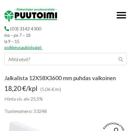
(03) 3142 4300
ma – pe 7 – 18
la 9 – 15
poikkeusaukioloajat:
Jalkalista 12X58X3600 mm puhdas valkoinen
18,20
€
/kpl
(5,06 €/m)
Hinta sis. alv 25,5%
Tuotenumero: 53248