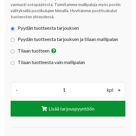
varmasti ostopäätöstä. Toimitamme mallipaloja myös postin
välityksellä postikulujen hinnalla. Hyvitämme postituskulut
tuoteoston yhteydessä.
Pyydän tuotteesta tarjouksen
Pyydän tuotteesta tarjouksen ja tilaan mallipalan
Tilaan tuotteen
Tilaan tuotteesta vain mallipalan
Määrä (kpl):
-
kpl
+
Lisää tarjouspyyntöön