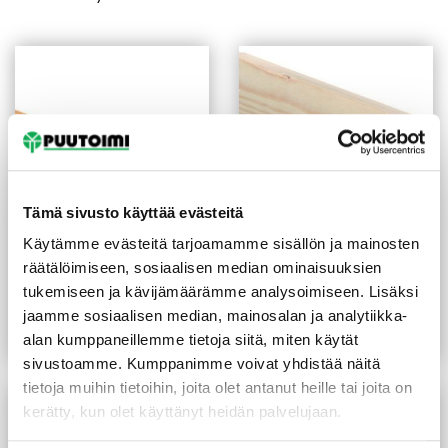
Tämä sivusto käyttää evästeitä
Käytämme evästeitä tarjoamamme sisällön ja mainosten
Peitelista boordilista
Reunalista 21X70/13 mm
räätälöimiseen, sosiaalisen median ominaisuuksien
8X20X2200 mm mänty
mänty
tukemiseen ja kävijämäärämme analysoimiseen. Lisäksi
(3,91 €/m)
8,60
€
/kpl
4,90
€
/m
jaamme sosiaalisen median, mainosalan ja analytiikka-
alan kumppaneillemme tietoja siitä, miten käytät
Lue lisää
Lue lisää
sivustoamme. Kumppanimme voivat yhdistää näitä
tietoja muihin tietoihin, joita olet antanut heille tai joita on
kerätty, kun olet käyttänyt heidän palvelujaan.