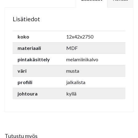
Lisätiedot
koko
12x42x2750
materiaali
MDF
pintakäsittely
melamiinikalvo
väri
musta
profiili
jalkalista
johtoura
kyllä
Tutustu myös