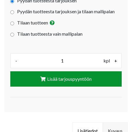
Pyydän tuotteesta tarjouksen
Pyydän tuotteesta tarjouksen ja tilaan mallipalan
Tilaan tuotteen
Tilaan tuotteesta vain mallipalan
Määrä (kpl):
-
kpl
+
Lisää tarjouspyyntöön
Lisätiedot
Kuvaus