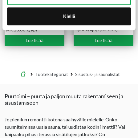
Kiellä
Smyygilista 15X70 mm
Peitelista 12X42X2200
mänty valkoinen
mm mänty
(2,05 €/m)
4,50
€
/kpl
Alk.
13,60
€
/kpl
Hintaluokka:
13,60 €
Lue lisää
Lue lisää
-
18,70 €
Etusivu
Tuotekategoriat
Sisustus- ja saunalistat
Puutoimi – puuta ja paljon muuta rakentamiseen ja
sisustamiseen
Jo pienikin remontti kotona saa hyvälle mielelle. Onko
suunnitelmissa uusia sauna, tai uudistaa kodin ilmettä? Vai
kaipaako pihasi terassia sisätilojen jatkoksi? On