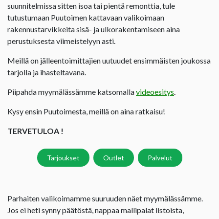
suunnitelmissa sitten isoa tai pientä remonttia, tule
tutustumaan Puutoimen kattavaan valikoimaan
rakennustarvikkeita sisä- ja ulkorakentamiseen aina
perustuksesta viimeistelyyn asti.
Meillä on jälleentoimittajien uutuudet ensimmäisten joukossa
tarjolla ja ihasteltavana.
Piipahda myymälässämme katsomalla
videoesitys
.
Kysy ensin Puutoimesta, meillä on aina ratkaisu!
TERVETULOA !
Tarjoukset
Outlet
Palvelut
Parhaiten valikoimamme suuruuden näet myymälässämme.
Jos ei heti synny päätöstä, nappaa mallipalat listoista,