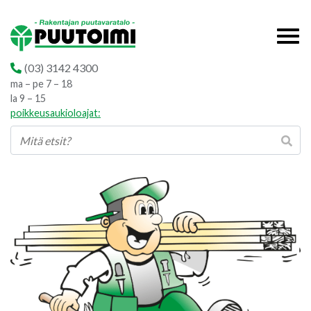
(03) 3142 4300
ma – pe 7 – 18
la 9 – 15
poikkeusaukioloajat: