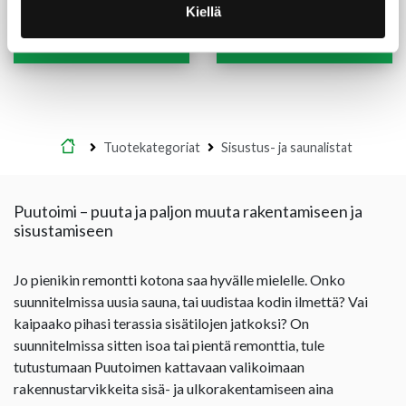
Kiellä
(2,27 €/m)
(1,29 €/m)
7,50
€
/kpl
3,10
€
/kpl
Lue lisää
Lue lisää
Etusivu
Tuotekategoriat
Sisustus- ja saunalistat
Puutoimi – puuta ja paljon muuta rakentamiseen ja
sisustamiseen
Jo pienikin remontti kotona saa hyvälle mielelle. Onko
suunnitelmissa uusia sauna, tai uudistaa kodin ilmettä? Vai
kaipaako pihasi terassia sisätilojen jatkoksi? On
suunnitelmissa sitten isoa tai pientä remonttia, tule
tutustumaan Puutoimen kattavaan valikoimaan
rakennustarvikkeita sisä- ja ulkorakentamiseen aina