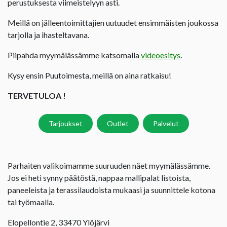
perustuksesta viimeistelyyn asti.
Meillä on jälleentoimittajien uutuudet ensimmäisten joukossa
tarjolla ja ihasteltavana.
Piipahda myymälässämme katsomalla
videoesitys
.
Kysy ensin Puutoimesta, meillä on aina ratkaisu!
TERVETULOA !
Tarjoukset
Outlet
Palvelut
Parhaiten valikoimamme suuruuden näet myymälässämme.
Jos ei heti synny päätöstä, nappaa mallipalat listoista,
paneeleista ja terassilaudoista mukaasi ja suunnittele kotona
tai työmaalla.
Elopellontie 2, 33470 Ylöjärvi