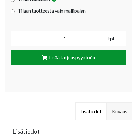
Tilaan tuotteesta vain mallipalan
Määrä (kpl):
-
kpl
+
Lisää tarjouspyyntöön
Lisätiedot
Kuvaus
Lisätiedot