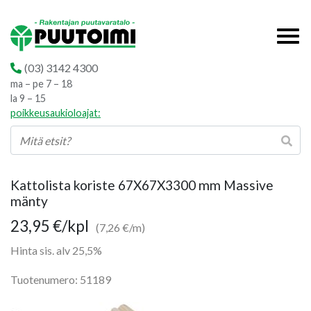
(03) 3142 4300
ma – pe 7 – 18
la 9 – 15
poikkeusaukioloajat:
Kattolista koriste 67X67X3300 mm Massive
mänty
23,95
€
/kpl
(7,26 €/m)
Hinta sis. alv 25,5%
Tuotenumero: 51189