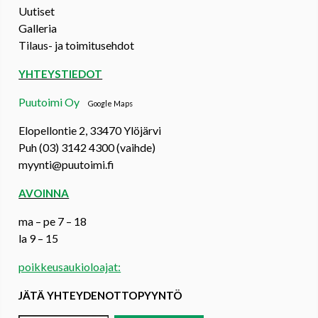
Uutiset
Galleria
Tilaus- ja toimitusehdot
YHTEYSTIEDOT
Puutoimi Oy
Google Maps
Elopellontie 2, 33470 Ylöjärvi
Puh (03) 3142 4300 (vaihde)
myynti@puutoimi.fi
AVOINNA
ma – pe 7 – 18
la 9 – 15
poikkeusaukioloajat:
JÄTÄ YHTEYDENOTTOPYYNTÖ