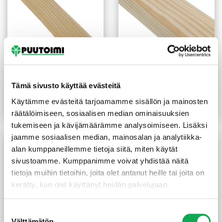
Kolmiolista 20X20X2400
Jalkalista 12X32X3300
mm
mm mänty
Tämä sivusto käyttää evästeitä
(1,65 €/m)
(1,59 €/m)
3,95
€
/kpl
5,25
€
/kpl
Käytämme evästeitä tarjoamamme sisällön ja mainosten
Lue lisää
Lue lisää
räätälöimiseen, sosiaalisen median ominaisuuksien
tukemiseen ja kävijämäärämme analysoimiseen. Lisäksi
jaamme sosiaalisen median, mainosalan ja analytiikka-
alan kumppaneillemme tietoja siitä, miten käytät
sivustoamme. Kumppanimme voivat yhdistää näitä
tietoja muihin tietoihin, joita olet antanut heille tai joita on
kerätty, kun olet käyttänyt heidän palvelujaan.
Suostumuksen
Välttämätön