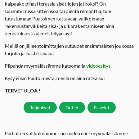
kaipaako pihasi terassia sisätilojen jatkoksi? On
suunnitelmissa sitten isoa tai pientä remonttia, tule
tutustumaan Puutoimen kattavaan valikoimaan
rakennustarvikkeita sisä- ja ulkorakentamiseen aina
perustuksesta viimeistelyyn asti.
Meillä on jälleentoimittajien uutuudet ensimmäisten joukossa
tarjolla ja ihasteltavana.
Piipahda myymälässämme katsomalla
videoesitys
.
Kysy ensin Puutoimesta, meillä on aina ratkaisu!
TERVETULOA !
Tarjoukset
Outlet
Palvelut
Parhaiten valikoimamme suuruuden näet myymälässämme.