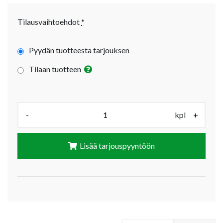
Tilausvaihtoehdot
*
Pyydän tuotteesta tarjouksen
Tilaan tuotteen
Määrä (kpl):
-
kpl
+
Lisää tarjouspyyntöön