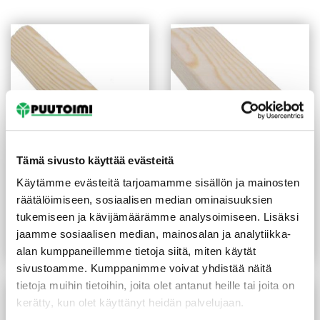
Tämä sivusto käyttää evästeitä
Reunalista
Peitelista 12X32X3300
Käytämme evästeitä tarjoamamme sisällön ja mainosten
21X21/13X3300 mm
mm mänty
räätälöimiseen, sosiaalisen median ominaisuuksien
mänty
tukemiseen ja kävijämäärämme analysoimiseen. Lisäksi
(2,27 €/m)
(1,67 €/m)
7,50
€
/kpl
5,50
€
/kpl
jaamme sosiaalisen median, mainosalan ja analytiikka-
Lue lisää
Lue lisää
alan kumppaneillemme tietoja siitä, miten käytät
sivustoamme. Kumppanimme voivat yhdistää näitä
tietoja muihin tietoihin, joita olet antanut heille tai joita on
kerätty, kun olet käyttänyt heidän palvelujaan.