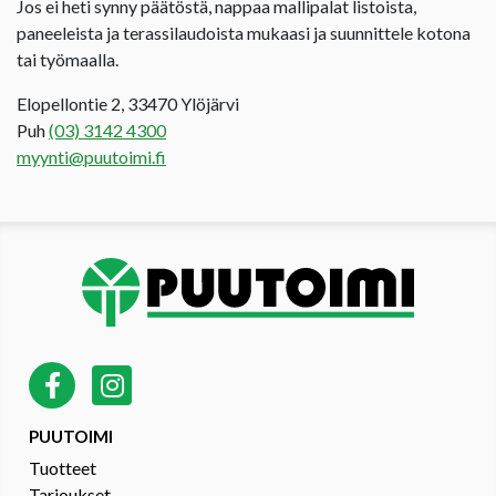
Jos ei heti synny päätöstä, nappaa mallipalat listoista,
paneeleista ja terassilaudoista mukaasi ja suunnittele kotona
tai työmaalla.
Elopellontie 2, 33470 Ylöjärvi
Puh
(03) 3142 4300
myynti@puutoimi.fi
PUUTOIMI
Tuotteet
Tarjoukset