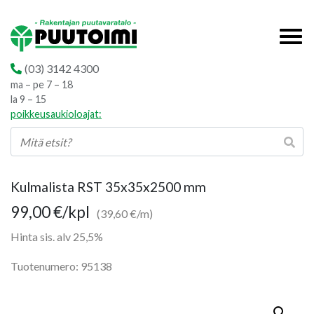
(03) 3142 4300
ma – pe 7 – 18
la 9 – 15
poikkeusaukioloajat:
Kulmalista RST 35x35x2500 mm
99,00
€
/kpl
(39,60 €/m)
Hinta sis. alv 25,5%
Tuotenumero: 95138