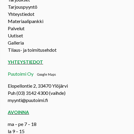
Tarjouspyyntö
Yhteystiedot
Materiaalipankki
Palvelut
Uutiset
Galleria
Tilaus- ja toimitusehdot
YHTEYSTIEDOT
Puutoimi Oy
Google Maps
Elopellontie 2, 33470 Ylöjärvi
Puh (03) 3142 4300 (vaihde)
myynti@puutoimi.fi
AVOINNA
ma – pe 7 – 18
la 9 – 15