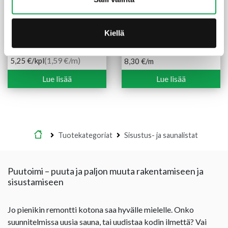
Jalkalista 12X32X3300
Peitelista koriste 21X90
Kiellä
mm mänty
mm Lautanurmi mänty
sormijatkettu
(1,59 €/m)
5,25
€
/kpl
8,30
€
/m
Lue lisää
Lue lisää
Etusivu
Tuotekategoriat
Sisustus- ja saunalistat
Puutoimi – puuta ja paljon muuta rakentamiseen ja
sisustamiseen
Jo pienikin remontti kotona saa hyvälle mielelle. Onko
suunnitelmissa uusia sauna, tai uudistaa kodin ilmettä? Vai