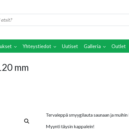
ukset
Yhteystiedot
Uutiset
Galleria
Outlet
X120 mm
Tervaleppä smyygilauta saunaan ja muihin ko
Myynti täysin kappalein!