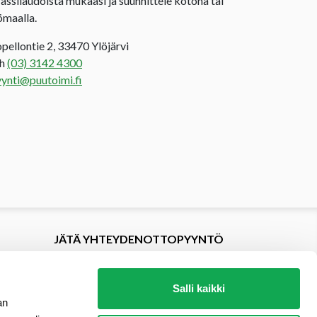
rassilaudoista mukaasi ja suunnittele kotona tai
ömaalla.
opellontie 2, 33470 Ylöjärvi
uh
(03) 3142 4300
ynti@puutoimi.fi
JÄTÄ YHTEYDENOTTOPYYNTÖ
Salli kaikki
an