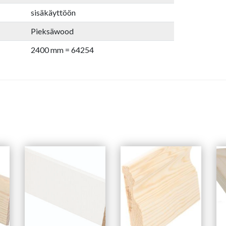
sisäkäyttöön
Pieksäwood
2400 mm = 64254