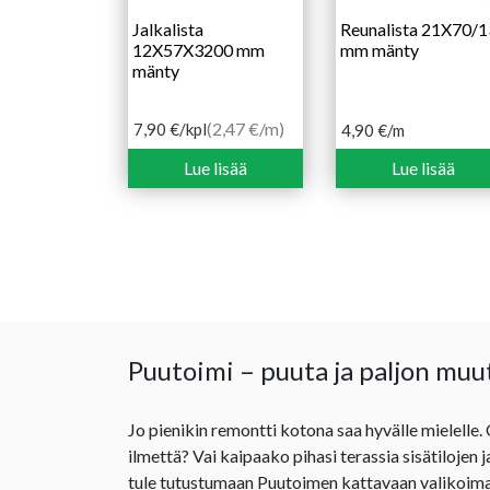
Jalkalista
Reunalista 21X70/1
12X57X3200 mm
mm mänty
mänty
(2,47 €/m)
7,90
€
/kpl
4,90
€
/m
Lue lisää
Lue lisää
Puutoimi – puuta ja paljon muu
Jo pienikin remontti kotona saa hyvälle mielelle.
ilmettä? Vai kaipaako pihasi terassia sisätilojen 
tule tutustumaan Puutoimen kattavaan valikoima