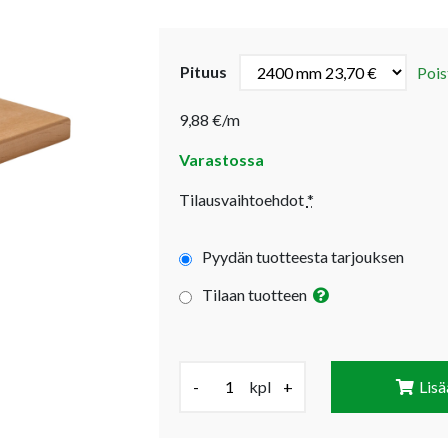
Pituus
Pois
9,88 €/m
Varastossa
Tilausvaihtoehdot
*
Pyydän tuotteesta tarjouksen
Tilaan tuotteen
Määrä (kpl):
-
kpl
+
Lisä