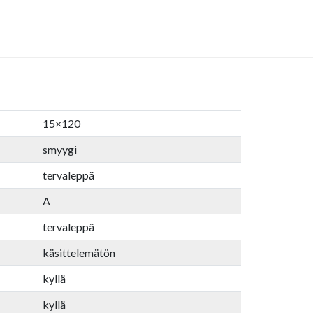
15×120
smyygi
tervaleppä
A
tervaleppä
käsittelemätön
kyllä
kyllä