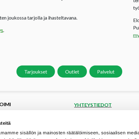
te
ty
en joukossa tarjolla ja ihasteltavana.
El
P
ys
.
my
Tarjoukset
Outlet
Palvelut
OIMI
YHTEYSTIEDOT
et
Puutoimi Oy
Google Maps
kset
teitä
spyyntö
Elopellontie 2, 33470 Ylöjärvi
mamme sisällön ja mainosten räätälöimiseen, sosiaalisen medi
tiedot
Puh (03) 3142 4300 (vaihde)