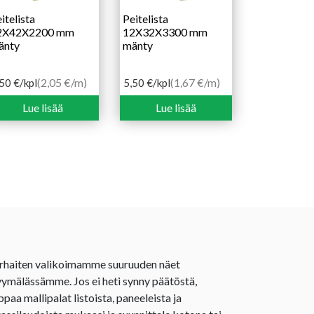
itelista
Peitelista
2X42X2200 mm
12X32X3300 mm
änty
mänty
(2,05 €/m)
(1,67 €/m)
,50
€
/kpl
5,50
€
/kpl
Lue lisää
Lue lisää
rhaiten valikoimamme suuruuden näet
ymälässämme. Jos ei heti synny päätöstä,
ppaa mallipalat listoista, paneeleista ja