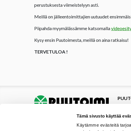
perustuksesta viimeistelyyn asti.
Meillä on jälleentoimittajien uutuudet ensimmäist
Piipahda myymälässämme katsomalla
videoesit
Kysy ensin Puutoimesta, meillä on aina ratkaisu!
TERVETULOA !
PUUT
Tuotte
Tarjou
Tämä sivusto käyttää eväs
Tarjou
Käytämme evästeitä tarjoa
Yhteys