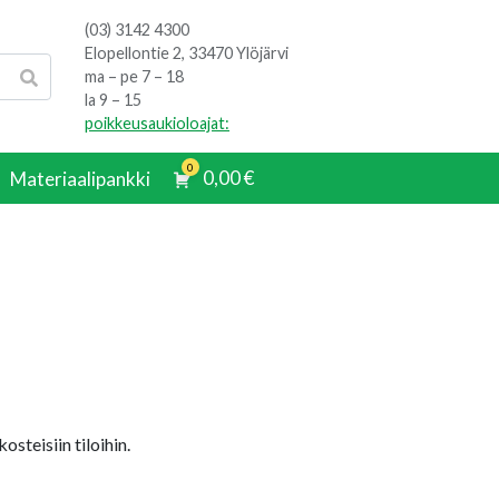
(03) 3142 4300
Elopellontie 2, 33470 Ylöjärvi
ma – pe 7 – 18
la 9 – 15
poikkeusaukioloajat:
0
0,00
€
Materiaalipankki
steisiin tiloihin.