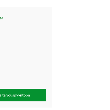
ta
ä tarjouspyyntöön