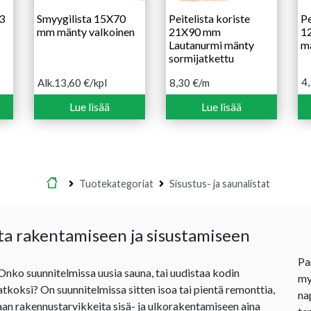
3
Smyygilista 15X70
Peitelista koriste
Pe
mm mänty valkoinen
21X90 mm
1
Lautanurmi mänty
m
sormijatkettu
4
Alk.
13,60
€
/kpl
8,30
€
/m
Hintaluokka:
13,60 €
Lue lisää
Lue lisää
-
18,70 €
Etusivu
Tuotekategoriat
Sisustus- ja saunalistat
ta rakentamiseen ja sisustamiseen
Pa
 Onko suunnitelmissa uusia sauna, tai uudistaa kodin
my
jatkoksi? On suunnitelmissa sitten isoa tai pientä remonttia,
na
an rakennustarvikkeita sisä- ja ulkorakentamiseen aina