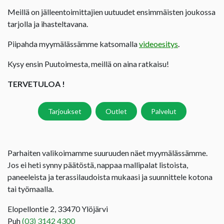
Meillä on jälleentoimittajien uutuudet ensimmäisten joukossa
tarjolla ja ihasteltavana.
Piipahda myymälässämme katsomalla
videoesitys
.
Kysy ensin Puutoimesta, meillä on aina ratkaisu!
TERVETULOA !
Tarjoukset
Outlet
Palvelut
Parhaiten valikoimamme suuruuden näet myymälässämme.
Jos ei heti synny päätöstä, nappaa mallipalat listoista,
paneeleista ja terassilaudoista mukaasi ja suunnittele kotona
tai työmaalla.
Elopellontie 2, 33470 Ylöjärvi
Puh
(03) 3142 4300