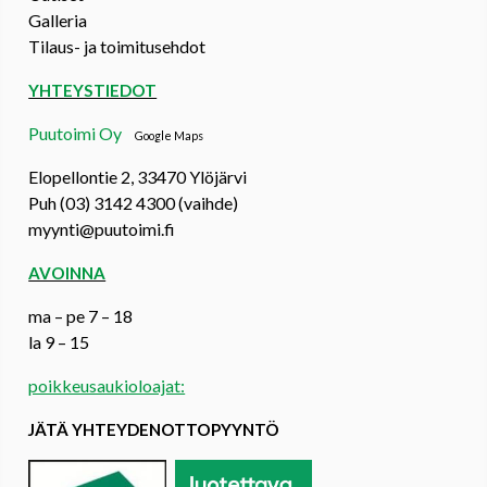
Galleria
Tilaus- ja toimitusehdot
YHTEYSTIEDOT
Puutoimi Oy
Google Maps
Elopellontie 2, 33470 Ylöjärvi
Puh (03) 3142 4300 (vaihde)
myynti@puutoimi.fi
AVOINNA
ma – pe 7 – 18
la 9 – 15
poikkeusaukioloajat:
JÄTÄ YHTEYDENOTTOPYYNTÖ