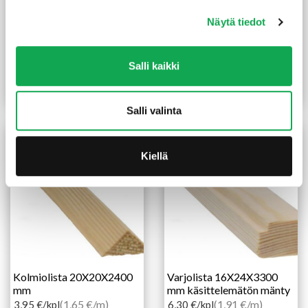
Näytä tiedot
Jalkalista 12X32X3300
Peitelista 12X58X2200
mm mänty
mm mänty
Salli kaikki
(1,59 €/m)
(3,00 €/m)
5,25
€
/kpl
6,60
€
/kpl
Lue lisää
Lue lisää
Salli valinta
Kiellä
Kolmiolista 20X20X2400
Varjolista 16X24X3300
mm
mm käsittelemätön mänty
(1,65 €/m)
(1,91 €/m)
3,95
€
/kpl
6,30
€
/kpl