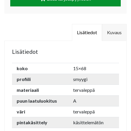
Lisätiedot
Kuvaus
Lisätiedot
koko
15×68
profiili
smyygi
materiaali
tervaleppä
puun laatuluokitus
A
väri
tervaleppä
pintakäsittely
käsittelemätön