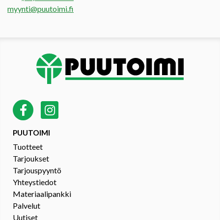
myynti@puutoimi.fi
PUUTOIMI
Tuotteet
Tarjoukset
Tarjouspyyntö
Yhteystiedot
Materiaalipankki
Palvelut
Uutiset