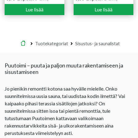
Lue lisää
Lue lisää
Etusivu
Tuotekategoriat
Sisustus- ja saunalistat
Puutoimi – puuta ja paljon muuta rakentamiseen ja
sisustamiseen
Jo pienikin remontti kotona saa hyvälle mielelle. Onko
suunnitelmissa uusia sauna, tai uudistaa kodin ilmettä? Vai
kaipaako pihasi terassia sisätilojen jatkoksi? On
suunnitelmissa sitten isoa tai pientä remonttia, tule
tutustumaan Puutoimen kattavaan valikoimaan
rakennustarvikkeita sisä- ja ulkorakentamiseen aina
perustuksesta viimeistelyyn asti.