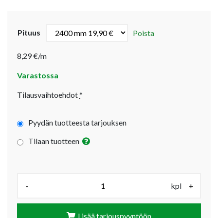
Pituus
Poista
8,29 €/m
Varastossa
Tilausvaihtoehdot
*
Pyydän tuotteesta tarjouksen
Tilaan tuotteen
Määrä (kpl):
-
kpl
+
Lisää tarjouspyyntöön