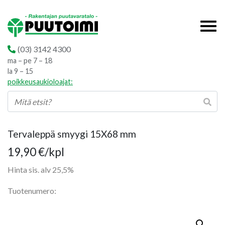
(03) 3142 4300
ma – pe 7 – 18
la 9 – 15
poikkeusaukioloajat:
Tervaleppä smyygi 15X68 mm
19,90
€
/kpl
Hinta sis. alv 25,5%
Tuotenumero: