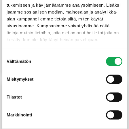
tukemiseen ja kävijämäärämme analysoimiseen. Lisäksi
jaamme sosiaalisen median, mainosalan ja analytiikka-
alan kumppaneillemme tietoja siitä, miten käytät
sivustoamme. Kumppanimme voivat yhdistää näitä
tietoja muihin tietoihin, joita olet antanut heille tai joita on
kerätty, kun olet käyttänyt heidän palvelujaan.
Peitelista 8X21X3300 mm
Jalkalista 12X57X3200
mänty
mm mänty
Suostumuksen
(1,48 €/m)
(2,47 €/m)
4,90
€
/kpl
7,90
€
/kpl
Välttämätön
valinta
Lue lisää
Lue lisää
Mieltymykset
Tilastot
Markkinointi