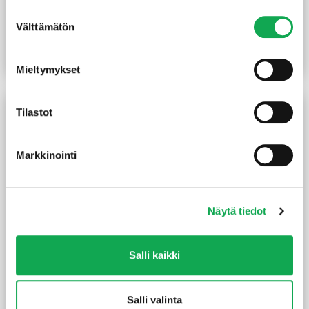
mm valkoinen
helmipaneeli valkoinen
Suostumuksen
Välttämätön
valinta
(59,25 €/m²)
(59,25 €/m²)
94,80
€
/pkt
94,80
€
/pkt
Lue lisää
Lue lisää
Mieltymykset
Tilastot
Markkinointi
Näytä tiedot
Sisustuspaneeli
Helmipaneeli 15X120 mm
Salli kaikki
15x120x2980 mm
mänty valkoinen
helmipaneeli valkoinen
(59,74 €/m²)
92,00
€
/pkt
115,60
€
/pkt
Salli valinta