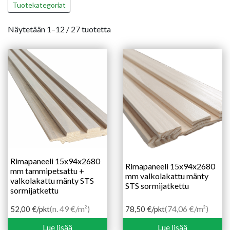
Tuotekategoriat
Näytetään 1–12 / 27 tuotetta
Rimapaneeli 15x94x2680
Rimapaneeli 15x94x2680
mm tammipetsattu +
mm valkolakattu mänty
valkolakattu mänty STS
STS sormijatkettu
sormijatkettu
(n. 49 €/m²)
(74,06 €/m²)
52,00
€
/pkt
78,50
€
/pkt
Lue lisää
Lue lisää