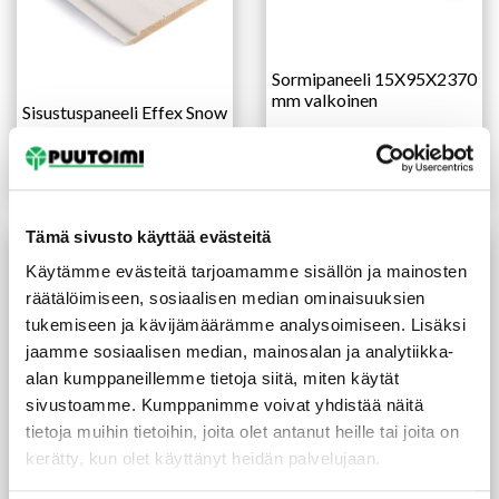
Sormipaneeli 15X95X2370
mm valkoinen
Sisustuspaneeli Effex Snow
10X212 mm
(62,50 €/m²)
75,00
€
/pkt
Lue lisää
Lue lisää
Tämä sivusto käyttää evästeitä
TILAUSTUOTE
TILAUSTUOTE
Käytämme evästeitä tarjoamamme sisällön ja mainosten
räätälöimiseen, sosiaalisen median ominaisuuksien
tukemiseen ja kävijämäärämme analysoimiseen. Lisäksi
jaamme sosiaalisen median, mainosalan ja analytiikka-
alan kumppaneillemme tietoja siitä, miten käytät
sivustoamme. Kumppanimme voivat yhdistää näitä
tietoja muihin tietoihin, joita olet antanut heille tai joita on
kerätty, kun olet käyttänyt heidän palvelujaan.
Sisustuspaneeli
Sormipaneeli 15X95X3170
15X95X3170 mm