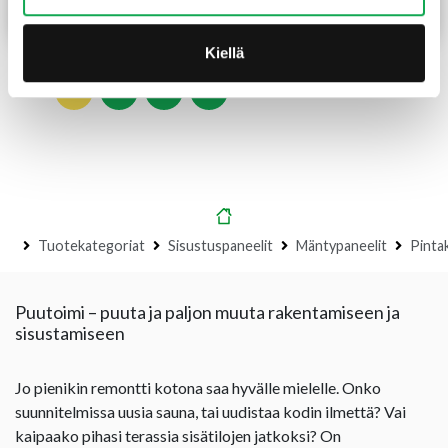
Lue lisää
Lue lisää
Kiellä
1
2
3
→
Etusivu
Tuotekategoriat
Sisustuspaneelit
Mäntypaneelit
Pintak
Puutoimi – puuta ja paljon muuta rakentamiseen ja
sisustamiseen
Jo pienikin remontti kotona saa hyvälle mielelle. Onko
suunnitelmissa uusia sauna, tai uudistaa kodin ilmettä? Vai
kaipaako pihasi terassia sisätilojen jatkoksi? On