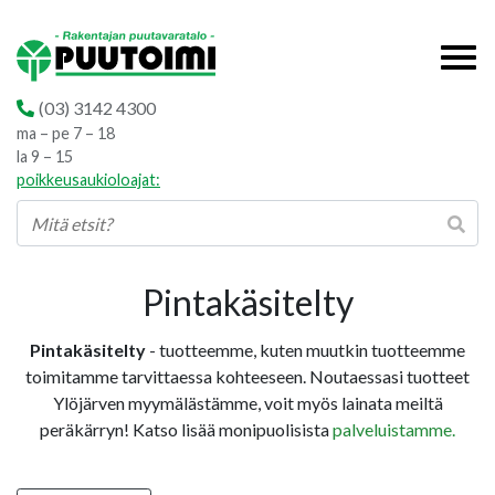
(03) 3142 4300
ma – pe 7 – 18
la 9 – 15
poikkeusaukioloajat:
Pintakäsitelty
Pintakäsitelty
- tuotteemme, kuten muutkin tuotteemme
toimitamme tarvittaessa kohteeseen. Noutaessasi tuotteet
Ylöjärven myymälästämme, voit myös lainata meiltä
peräkärryn! Katso lisää monipuolisista
palveluistamme.