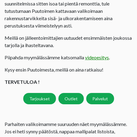
suunnitelmissa sitten isoa tai pientä remonttia, tule
tutustumaan Puutoimen kattavaan valikoimaan
rakennustarvikkeita sisä- ja ulkorakentamiseen aina
perustuksesta viimeistelyyn asti.
Meillä on jälleentoimittajien uutuudet ensimmäisten joukossa
tarjolla ja ihasteltavana.
Piipahda myymälässämme katsomalla
videoesitys
.
Kysy ensin Puutoimesta, meillä on aina ratkaisu!
TERVETULOA !
Tarjoukset
Outlet
Palvelut
Parhaiten valikoimamme suuruuden näet myymälässämme.
Jos ei heti synny päätöstä, nappaa mallipalat listoista,