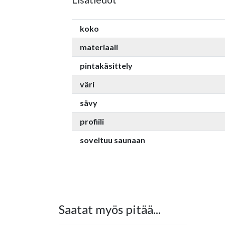
koko
materiaali
pintakäsittely
väri
sävy
profiili
soveltuu saunaan
Saatat myös pitää...