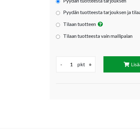
Pyydän tuotteesta tarjouksen
Pyydän tuotteesta tarjouksen ja tila
Tilaan tuotteen
Tilaan tuotteesta vain mallipalan
Määrä (pkt):
-
pkt
+
Lisä