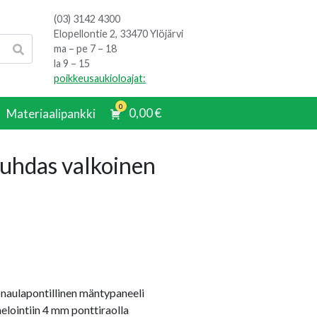
(03) 3142 4300
Elopellontie 2, 33470 Ylöjärvi
ma – pe 7 – 18
la 9 – 15
poikkeusaukioloajat:
0
0,00
€
Materiaalipankki
uhdas valkoinen
onaulapontillinen mäntypaneeli
lointiin 4 mm ponttiraolla