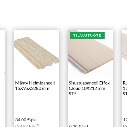
TILAUSTUOTE
Mänty Helmipaneeli
Sisustuspaneeli Effex
Ru
15X95X3280 mm
Cloud 10X212 mm
1
STS
ST
84,00
€
/pkt
1
(39,62 €/m²)
(6
0,00
€
/pkt