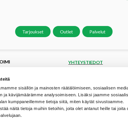
Tarjoukset
Outlet
Palvelut
OIMI
YHTEYSTIEDOT
et
Puutoimi Oy
Google Maps
kset
teitä
spyyntö
Elopellontie 2, 33470 Ylöjärvi
mamme sisällön ja mainosten räätälöimiseen, sosiaalisen medi
tiedot
Puh (03) 3142 4300 (vaihde)
n ja kävijämäärämme analysoimiseen. Lisäksi jaamme sosiaali
aalipankki
myynti@puutoimi.fi
alan kumppaneillemme tietoja siitä, miten käytät sivustoamme.
ut
näitä tietoja muihin tietoihin, joita olet antanut heille tai joita 
AVOINNA
t
palvelujaan.
ia
ma – pe 7 – 18
- ja toimitusehdot