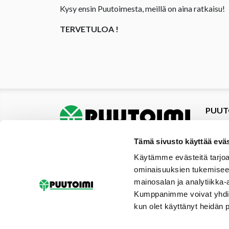
Kysy ensin Puutoimesta, meillä on aina ratkaisu!
TERVETULOA !
PUUT
Tuotte
Tarjou
Tämä sivusto käyttää eväs
Tarjou
Käytämme evästeitä tarjoa
Yhteys
ominaisuuksien tukemisee
Materi
mainosalan ja analytiikka-
Palvel
Kumppanimme voivat yhdistää 
Uutise
kun olet käyttänyt heidän 
Galler
Tilaus