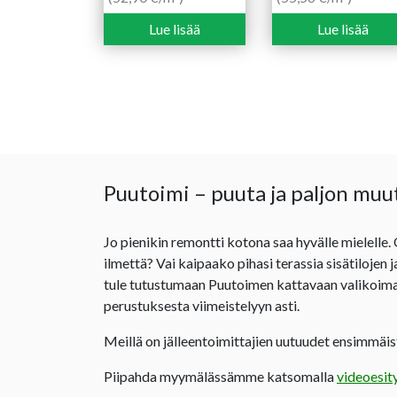
Lue lisää
Lue lisää
Puutoimi – puuta ja paljon muu
Jo pienikin remontti kotona saa hyvälle mielelle.
ilmettä? Vai kaipaako pihasi terassia sisätilojen 
tule tutustumaan Puutoimen kattavaan valikoima
perustuksesta viimeistelyyn asti.
Meillä on jälleentoimittajien uutuudet ensimmäist
Piipahda myymälässämme katsomalla
videoesit