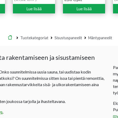
Lue lisää
Lue lisää
Etusivu
Tuotekategoriat
Sisustuspaneelit
Mäntypaneelit
ta rakentamiseen ja sisustamiseen
Pa
 Onko suunnitelmissa uusia sauna, tai uudistaa kodin
my
jatkoksi? On suunnitelmissa sitten isoa tai pientä remonttia,
na
an rakennustarvikkeita sisä- ja ulkorakentamiseen aina
te
ty
en joukossa tarjolla ja ihasteltavana.
El
P
ys
.
my