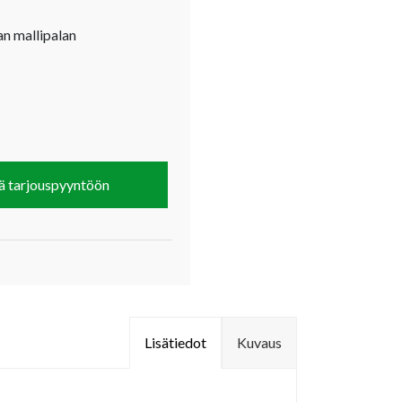
an mallipalan
ä tarjouspyyntöön
Lisätiedot
Kuvaus