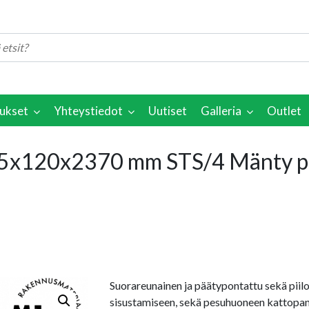
ukset
Yhteystiedot
Uutiset
Galleria
Outlet
15x120x2370 mm STS/4 Mänty p
Suorareunainen ja päätypontattu sekä piil
sisustamiseen, sekä pesuhuoneen kattopane