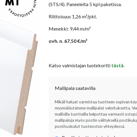
(STS/4). Paneeleita 5 kpl paketissa.
Riittoisuus 1,26 m²/pkt.
Menekki: 9,44 m/m²
ovh. n. 67,50 €/m²
Katso valmistajan tuotekortti
tästä
.
Mallipala saatavilla
Mikäli haluat varmistaa tuotteen sopivan kä
myymälästämme mallipalat veloituksetta. Verta
mallisilla tuotteilla helpottaa varmasti ost
mallipaloja myös postin välityksellä postikul
postituskulut tuoteoston yhteydessä.