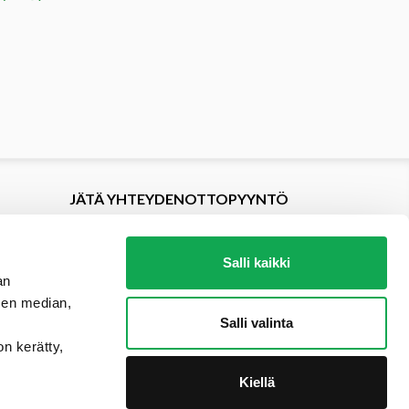
JÄTÄ YHTEYDENOTTOPYYNTÖ
Salli kaikki
an
sen median,
Salli valinta
on kerätty,
Kiellä