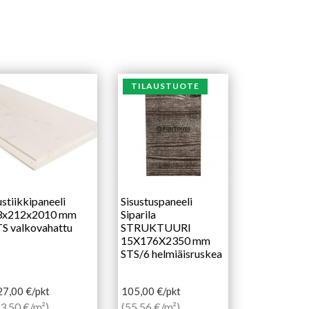
TILAUSTUOTE
stiikkipaneeli
Sisustuspaneeli
3x212x2010 mm
Siparila
S valkovahattu
STRUKTUURI
15X176X2350 mm
STS/6 helmiäisruskea
27,00
€
/pkt
105,00
€
/pkt
3,50 €/m²)
(55,56 €/m²)