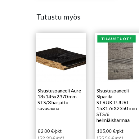
Tutustu myös
TILAUSTUOTE
Sisustuspaneeli Aure
Sisustuspaneeli
18x145x2370 mm
Siparila
STS/3 harjattu
STRUKTUURI
savusauna
15X176X2350 mm
STS/6
helmiäisharmaa
82,00
€
/pkt
105,00
€
/pkt
(52,90 €/m²)
(55,56 €/m²)