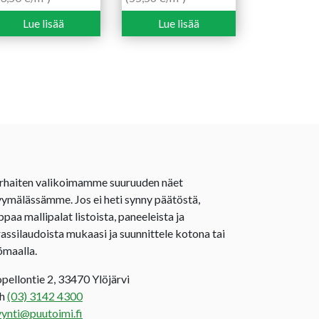
Lue lisää
Lue lisää
rhaiten valikoimamme suuruuden näet
ymälässämme. Jos ei heti synny päätöstä,
ppaa mallipalat listoista, paneeleista ja
rassilaudoista mukaasi ja suunnittele kotona tai
ömaalla.
opellontie 2, 33470 Ylöjärvi
uh
(03) 3142 4300
ynti@puutoimi.fi