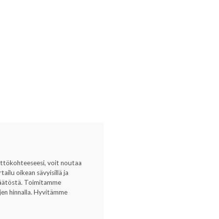
yttökohteeseesi, voit noutaa
ilu oikean sävyisillä ja
opäätöstä. Toimitamme
ujen hinnalla. Hyvitämme