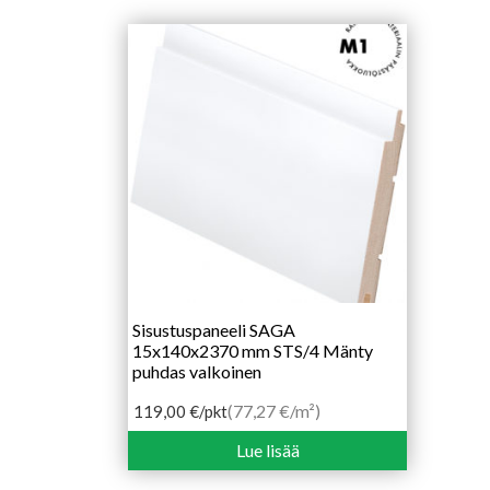
Sisustuspaneeli SAGA
15x140x2370 mm STS/4 Mänty
puhdas valkoinen
(77,27 €/m²)
119,00
€
/pkt
Lue lisää