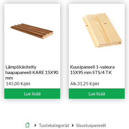
394,20 €
Lämpökäsitelty
Kuusipaneeli 1-valeura
haapapaneeli KARE 15X90
15X95 mm STS/4 TK
mm
145,00
€
/pkt
Alk.
31,25
€
/pkt
Hintaluokka:
31,25 €
Lue lisää
Lue lisää
-
46,90 €
Etusivu
Tuotekategoriat
Sisustuspaneelit