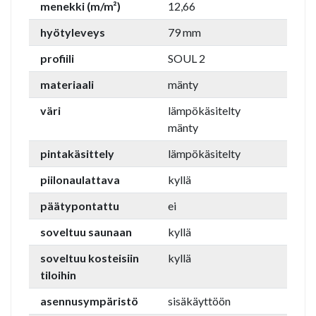
menekki (m/m²)
12,66
hyötyleveys
79 mm
profiili
SOUL 2
materiaali
mänty
väri
lämpökäsitelty
mänty
pintakäsittely
lämpökäsitelty
piilonaulattava
kyllä
päätypontattu
ei
soveltuu saunaan
kyllä
soveltuu kosteisiin
kyllä
tiloihin
asennusympäristö
sisäkäyttöön