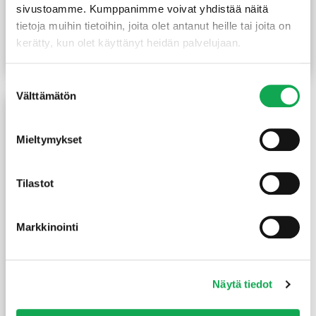
sivustoamme. Kumppanimme voivat yhdistää näitä
TILAUSTUOTTEET/
TUOTEKUVIA
tietoja muihin tietoihin, joita olet antanut heille tai joita on
(132,93 €/m²)
10,50
€
/m
0,00
€
kerätty, kun olet käyttänyt heidän palvelujaan.
Lue lisää
Lue lisää
Suostumuksen
Välttämätön
valinta
TARJOUS!
Mieltymykset
Tilastot
Markkinointi
Mäntypaneeli Dyyni
15X90X2700 mm
valkolakattu sormijatkettu
Näytä tiedot
2-laatu
69,00
€
46,00
€
/pkt