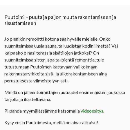
Puutoimi – puuta ja paljon muuta rakentamiseen ja
sisustamiseen
Jo pienikin remontti kotona saa hyvälle mielelle. Onko
suunnitelmissa uusia sauna, tai uudistaa kodin ilmettä? Vai
kaipaako pihasi terassia sisätilojen jatkoksi? On
suunnitelmissa sitten isoa tai pientä remonttia, tule
tutustumaan Puutoimen kattavaan valikoimaan
rakennustarvikkeita sisä- ja ulkorakentamiseen aina
perustuksesta viimeistelyyn asti.
Meillä on jälleentoimittajien uutuudet ensimmäisten joukossa
tarjolla ja ihasteltavana.
Piipahda myymälässämme katsomalla
videoesitys
.
Kysy ensin Puutoimesta, meillä on aina ratkaisu!