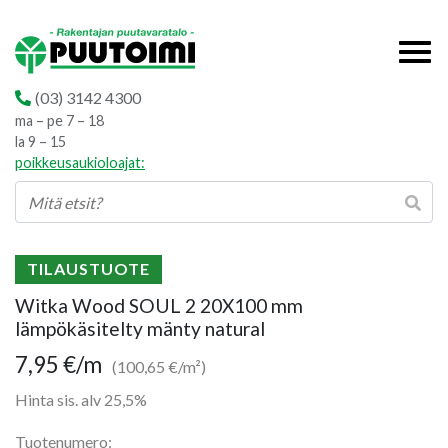
(03) 3142 4300
ma – pe 7 – 18
la 9 – 15
poikkeusaukioloajat:
TILAUSTUOTE
Witka Wood SOUL 2 20X100 mm
lämpökäsitelty mänty natural
7,95
€
/m
(100,65 €/m²)
Hinta sis. alv 25,5%
Tuotenumero: