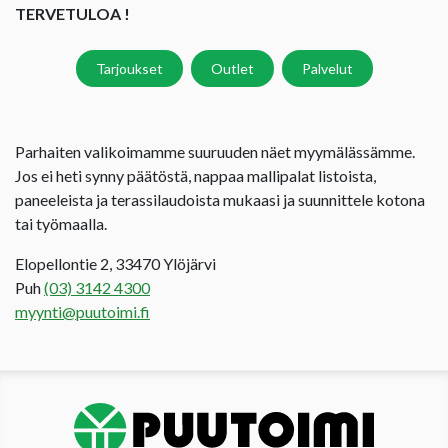
TERVETULOA !
Tarjoukset
Outlet
Palvelut
Parhaiten valikoimamme suuruuden näet myymälässämme.
Jos ei heti synny päätöstä, nappaa mallipalat listoista,
paneeleista ja terassilaudoista mukaasi ja suunnittele kotona
tai työmaalla.
Elopellontie 2, 33470 Ylöjärvi
Puh
(03) 3142 4300
myynti@puutoimi.fi