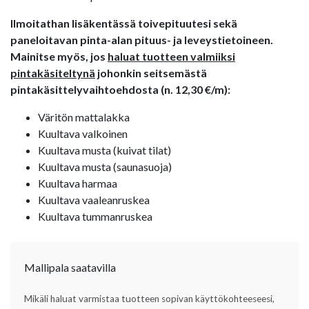
Ilmoitathan lisäkentässä toivepituutesi sekä
paneloitavan pinta-alan pituus- ja leveystietoineen.
Mainitse myös, jos
haluat tuotteen valmiiksi
pintakäsiteltynä
johonkin seitsemästä
pintakäsittelyvaihtoehdosta (n. 12,30 €/m):
Väritön mattalakka
Kuultava valkoinen
Kuultava musta (kuivat tilat)
Kuultava musta (saunasuoja)
Kuultava harmaa
Kuultava vaaleanruskea
Kuultava tummanruskea
Mallipala saatavilla
Mikäli haluat varmistaa tuotteen sopivan käyttökohteeseesi,