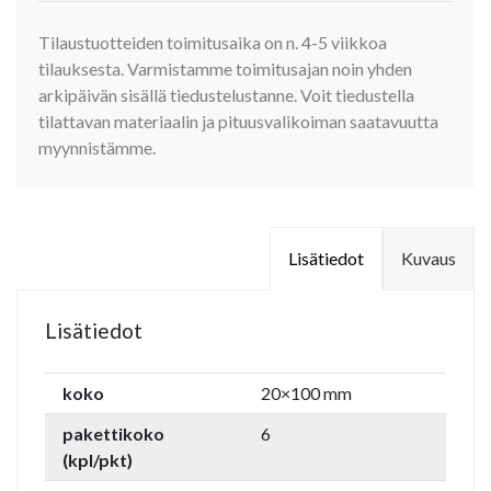
Tilaustuotteiden toimitusaika on n. 4-5 viikkoa
tilauksesta. Varmistamme toimitusajan noin yhden
arkipäivän sisällä tiedustelustanne. Voit tiedustella
tilattavan materiaalin ja pituusvalikoiman saatavuutta
myynnistämme.
Lisätiedot
Kuvaus
Lisätiedot
koko
20×100 mm
pakettikoko
6
(kpl/pkt)