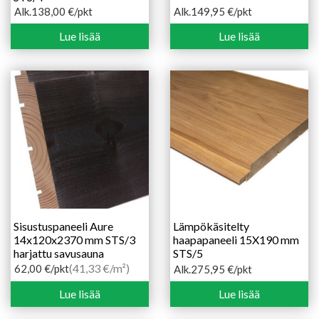
Alk.
138,00
€
/pkt
Alk.
149,95
€
/pkt
Hintaluokka:
Hintaluokka:
138,00 €
149,95 €
Lue lisää
Lue lisää
-
-
178,00 €
171,35 €
Sisustuspaneeli Aure
Lämpökäsitelty
14x120x2370 mm STS/3
haapapaneeli 15X190 mm
harjattu savusauna
STS/5
(41,33 €/m²)
62,00
€
/pkt
Alk.
275,95
€
/pkt
Hintaluokka:
275,95 €
Lue lisää
Lue lisää
-