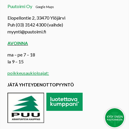
Puutoimi Oy
Google Maps
Elopellontie 2, 33470 Ylöjärvi
Puh (03) 3142 4300 (vaihde)
myynti@puutoimi.fi
AVOINNA
ma – pe 7 – 18
la 9 – 15
poikkeusaukioloajat:
JÄTÄ YHTEYDENOTTOPYYNTÖ