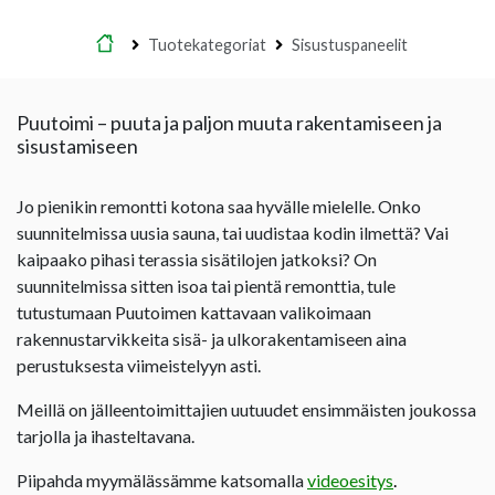
Etusivu
Tuotekategoriat
Sisustuspaneelit
Puutoimi – puuta ja paljon muuta rakentamiseen ja
sisustamiseen
Jo pienikin remontti kotona saa hyvälle mielelle. Onko
suunnitelmissa uusia sauna, tai uudistaa kodin ilmettä? Vai
kaipaako pihasi terassia sisätilojen jatkoksi? On
suunnitelmissa sitten isoa tai pientä remonttia, tule
tutustumaan Puutoimen kattavaan valikoimaan
rakennustarvikkeita sisä- ja ulkorakentamiseen aina
perustuksesta viimeistelyyn asti.
Meillä on jälleentoimittajien uutuudet ensimmäisten joukossa
tarjolla ja ihasteltavana.
Piipahda myymälässämme katsomalla
videoesitys
.