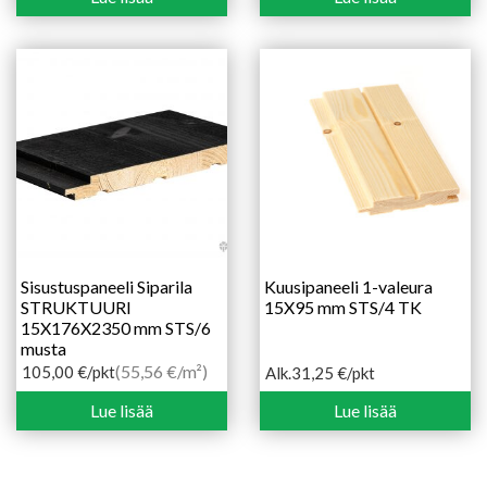
oli:
on:
8,50 €.
5,90 €.
Sisustuspaneeli Siparila
Kuusipaneeli 1-valeura
STRUKTUURI
15X95 mm STS/4 TK
15X176X2350 mm STS/6
musta
(55,56 €/m²)
105,00
€
/pkt
Alk.
31,25
€
/pkt
Hintaluokka:
31,25 €
Lue lisää
Lue lisää
-
46,90 €