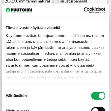
20X100 mm tammi natural
sisustuspaneelit
TILAUSTUOTTEET/
TUOTEKUVIA
(336,76 €/m²)
26,60
€
/m
0,00
€
Lue lisää
Lue lisää
Tämä sivusto käyttää evästeitä
Käytämme evästeitä tarjoamamme sisällön ja mainosten
TARJOUS!
räätälöimiseen, sosiaalisen median ominaisuuksien
tukemiseen ja kävijämäärämme analysoimiseen. Lisäksi
jaamme sosiaalisen median, mainosalan ja analytiikka-
alan kumppaneillemme tietoja siitä, miten käytät
sivustoamme. Kumppanimme voivat yhdistää näitä
tietoja muihin tietoihin, joita olet antanut heille tai joita on
kerätty, kun olet käyttänyt heidän palvelujaan.
Mäntypaneeli Dyyni
Suostumuksen
15X90X2700 mm
Välttämätön
valinta
valkolakattu sormijatkettu
2-laatu
69,00
€
46,00
€
/pkt
Mieltymykset