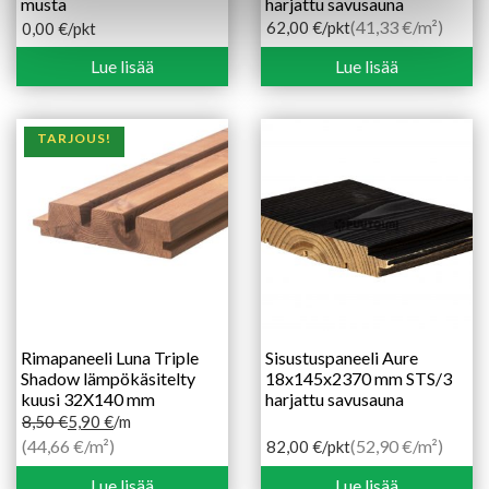
musta
harjattu savusauna
(41,33 €/m²)
62,00
€
/pkt
0,00
€
/pkt
Lue lisää
Lue lisää
TARJOUS!
Rimapaneeli Luna Triple
Sisustuspaneeli Aure
Shadow lämpökäsitelty
18x145x2370 mm STS/3
kuusi 32X140 mm
harjattu savusauna
8,50
€
5,90
€
/m
Alkuperäinen
Nykyinen
(44,66 €/m²)
(52,90 €/m²)
82,00
€
/pkt
hinta
hinta
Lue lisää
Lue lisää