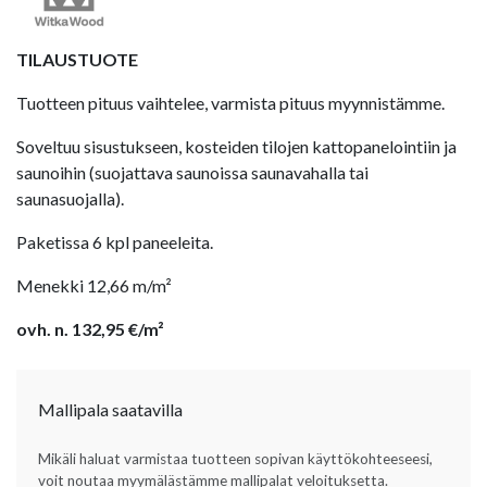
TILAUSTUOTE
Tuotteen pituus vaihtelee, varmista pituus myynnistämme.
Soveltuu sisustukseen, kosteiden tilojen kattopanelointiin ja
saunoihin (suojattava saunoissa saunavahalla tai
saunasuojalla).
Paketissa 6 kpl paneeleita.
Menekki 12,66 m/m²
ovh. n. 132,95 €/m²
Mallipala saatavilla
Mikäli haluat varmistaa tuotteen sopivan käyttökohteeseesi,
voit noutaa myymälästämme mallipalat veloituksetta.