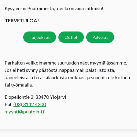
Kysy ensin Puutoimesta, meillä on aina ratkaisu!
TERVETULOA !
Tarjoukset
Outlet
Palvelut
Parhaiten valikoimamme suuruuden näet myymälässämme.
Jos ei heti synny päätöstä, nappaa mallipalat listoista,
paneeleista ja terassilaudoista mukaasi ja suunnittele kotona
tai työmaalla.
Elopellontie 2, 33470 Ylöjärvi
Puh
(03) 3142 4300
myynti@puutoimi.fi