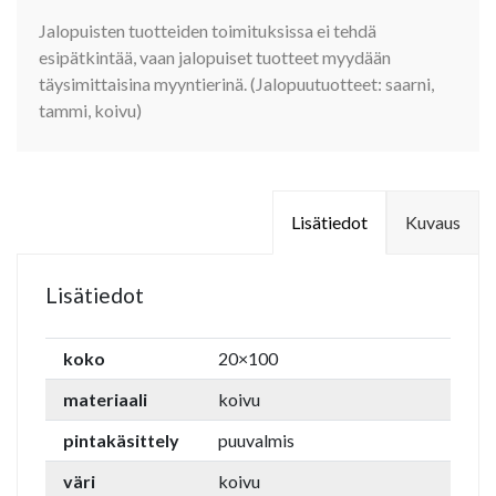
Jalopuisten tuotteiden toimituksissa ei tehdä
esipätkintää, vaan jalopuiset tuotteet myydään
täysimittaisina myyntierinä. (Jalopuutuotteet: saarni,
tammi, koivu)
Lisätiedot
Kuvaus
Lisätiedot
koko
20×100
materiaali
koivu
pintakäsittely
puuvalmis
väri
koivu