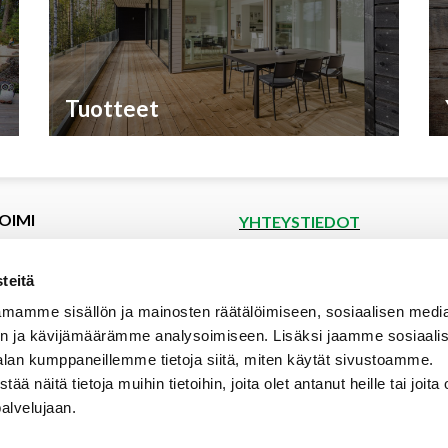
Tuotteet
OIMI
YHTEYSTIEDOT
et
Puutoimi Oy
Google Maps
kset
teitä
spyyntö
Elopellontie 2, 33470 Ylöjärvi
mamme sisällön ja mainosten räätälöimiseen, sosiaalisen medi
tiedot
Puh (03) 3142 4300 (vaihde)
n ja kävijämäärämme analysoimiseen. Lisäksi jaamme sosiaali
aalipankki
myynti@puutoimi.fi
alan kumppaneillemme tietoja siitä, miten käytät sivustoamme.
ut
näitä tietoja muihin tietoihin, joita olet antanut heille tai joita 
AVOINNA
t
palvelujaan.
ia
ma – pe 7 – 18
- ja toimitusehdot