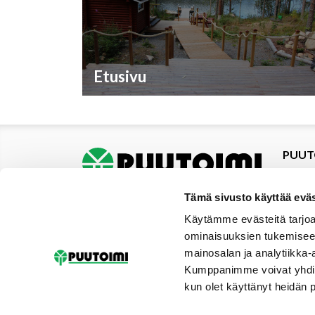
Etusivu
PUUT
Tuotte
Tarjou
Tämä sivusto käyttää eväs
Tarjou
Käytämme evästeitä tarjoa
Yhteys
ominaisuuksien tukemisee
Materi
mainosalan ja analytiikka-
Palvel
Kumppanimme voivat yhdistää 
Uutise
kun olet käyttänyt heidän 
Galler
Tilaus