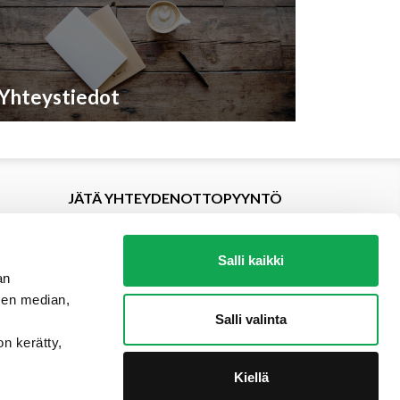
Yhteystiedot
JÄTÄ YHTEYDENOTTOPYYNTÖ
Salli kaikki
an
sen median,
Salli valinta
on kerätty,
Kiellä