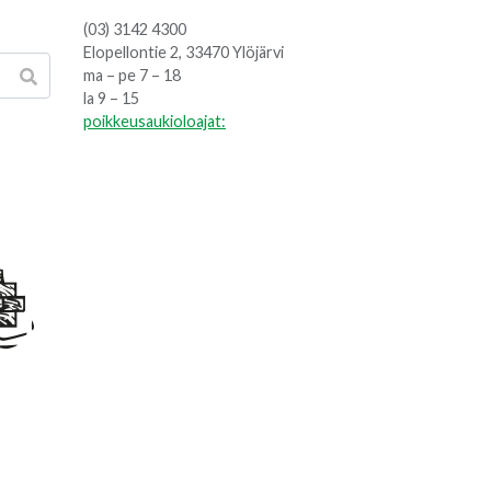
(03) 3142 4300
Elopellontie 2, 33470 Ylöjärvi
ma – pe 7 – 18
la 9 – 15
poikkeusaukioloajat: