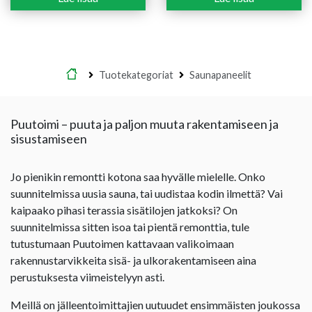
oli:
on:
17,50 €.
14,40 €.
Etusivu
Tuotekategoriat
Saunapaneelit
Puutoimi – puuta ja paljon muuta rakentamiseen ja
sisustamiseen
Jo pienikin remontti kotona saa hyvälle mielelle. Onko
suunnitelmissa uusia sauna, tai uudistaa kodin ilmettä? Vai
kaipaako pihasi terassia sisätilojen jatkoksi? On
suunnitelmissa sitten isoa tai pientä remonttia, tule
tutustumaan Puutoimen kattavaan valikoimaan
rakennustarvikkeita sisä- ja ulkorakentamiseen aina
perustuksesta viimeistelyyn asti.
Meillä on jälleentoimittajien uutuudet ensimmäisten joukossa