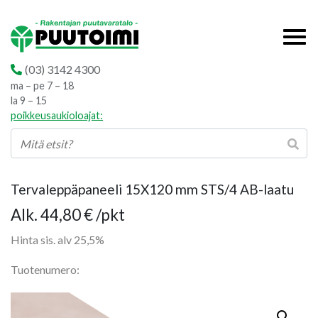
(03) 3142 4300
ma – pe 7 – 18
la 9 – 15
poikkeusaukioloajat:
Tervaleppäpaneeli 15X120 mm STS/4 AB-laatu
Hintaluokka:
Alk.
44,80
€
/pkt
44,80 €
Hinta sis. alv 25,5%
-
Tuotenumero:
60,00 €