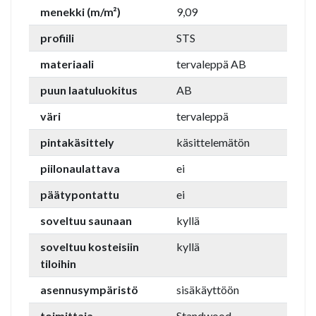
menekki (m/m²)
9,09
profiili
STS
materiaali
tervaleppä AB
puun laatuluokitus
AB
väri
tervaleppä
pintakäsittely
käsittelemätön
piilonaulattava
ei
päätypontattu
ei
soveltuu saunaan
kyllä
soveltuu kosteisiin
kyllä
tiloihin
asennusympäristö
sisäkäyttöön
toimittaja
Standwood