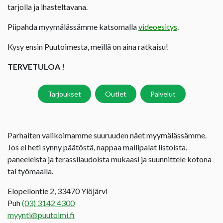
tarjolla ja ihasteltavana.
Piipahda myymälässämme katsomalla
videoesitys
.
Kysy ensin Puutoimesta, meillä on aina ratkaisu!
TERVETULOA !
Tarjoukset
Outlet
Palvelut
Parhaiten valikoimamme suuruuden näet myymälässämme.
Jos ei heti synny päätöstä, nappaa mallipalat listoista,
paneeleista ja terassilaudoista mukaasi ja suunnittele kotona
tai työmaalla.
Elopellontie 2, 33470 Ylöjärvi
Puh
(03) 3142 4300
myynti@puutoimi.fi