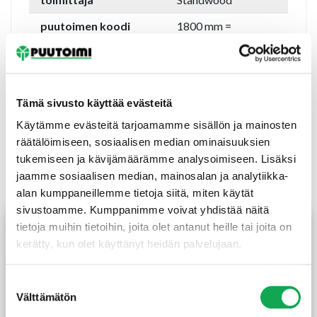
puutoimen koodi
1800 mm =
64224
2400 mm =
64213
Tämä sivusto käyttää evästeitä
Käytämme evästeitä tarjoamamme sisällön ja mainosten
räätälöimiseen, sosiaalisen median ominaisuuksien
tukemiseen ja kävijämäärämme analysoimiseen. Lisäksi
Tutustu myös
jaamme sosiaalisen median, mainosalan ja analytiikka-
alan kumppaneillemme tietoja siitä, miten käytät
sivustoamme. Kumppanimme voivat yhdistää näitä
tietoja muihin tietoihin, joita olet antanut heille tai joita on
kerätty, kun olet käyttänyt heidän palvelujaan.
Suostumuksen
Välttämätön
valinta