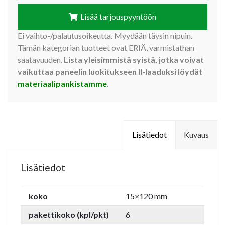
Lisää tarjouspyyntöön
Ei vaihto-/palautusoikeutta. Myydään täysin nipuin.
Tämän kategorian tuotteet ovat ERIÄ, varmistathan
saatavuuden.
Lista yleisimmistä syistä, jotka voivat
vaikuttaa paneelin luokitukseen II-laaduksi löydät
materiaalipankistamme
.
Lisätiedot
Kuvaus
Lisätiedot
koko
15×120 mm
pakettikoko (kpl/pkt)
6