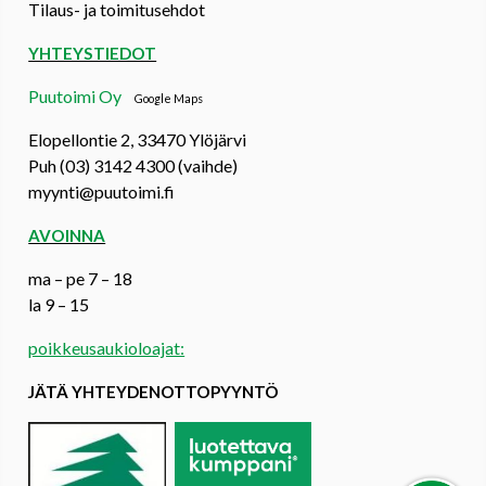
Tilaus- ja toimitusehdot
YHTEYSTIEDOT
Puutoimi Oy
Google Maps
Elopellontie 2, 33470 Ylöjärvi
Puh (03) 3142 4300 (vaihde)
myynti@puutoimi.fi
AVOINNA
ma – pe 7 – 18
la 9 – 15
poikkeusaukioloajat:
JÄTÄ YHTEYDENOTTOPYYNTÖ