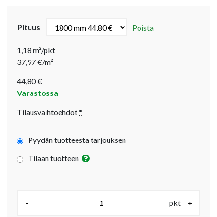
Pituus
Poista
1,18 m²/pkt
37,97 €/m²
44,80
€
Varastossa
Tilausvaihtoehdot
*
Pyydän tuotteesta tarjouksen
Tilaan tuotteen
Määrä (pkt):
-
pkt
+