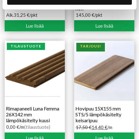
15X95 mm STS/4 TK
haapapaneeli KARE 15X90
mm
Alk.
31,25
€
/pkt
145,00
€
/pkt
Hintaluokka:
31,25 €
Lue lisää
Lue lisää
-
46,90 €
TILAUSTUOTE
TARJOUS!
Rimapaneeli Luna Femma
Hovipuu 15X155 mm
26X142 mm
STS/5 lämpökäsitelty
lämpökäsitelty kuusi
keisaripuu
(tilaustuote)
0,00
€
/m
17,50
€
14,40
€
/m
Alkuperäinen
Nykyinen
hinta
hinta
Lue lisää
Lue lisää