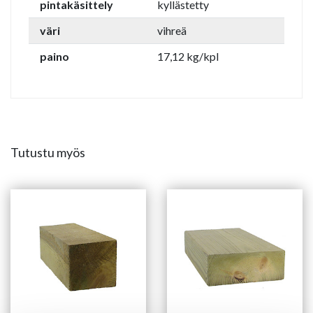
pintakäsittely
kyllästetty
väri
vihreä
paino
17,12 kg/kpl
Tutustu myös