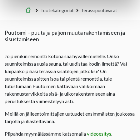
Etusivu
Tuotekategoriat
Terassipuutavarat
Puutoimi – puuta ja paljon muuta rakentamiseen ja
sisustamiseen
Jo pienikin remontti kotona saa hyvälle mielelle. Onko
suunnitelmissa uusia sauna, tai uudistaa kodin ilmettä? Vai
kaipaako pihasi terassia sisätilojen jatkoksi? On
suunnitelmissa sitten isoa tai pientä remonttia, tule
tutustumaan Puutoimen kattavaan valikoimaan
rakennustarvikkeita sisä- ja ulkorakentamiseen aina
perustuksesta viimeistelyyn asti.
Meillä on jälleentoimittajien uutuudet ensimmäisten joukossa
tarjolla ja ihasteltavana.
Piipahda myymälässämme katsomalla
videoesitys
.