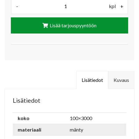
Määrä (kpl):
-
kpl
+
Lisää tarjouspyyntöön
Lisätiedot
Kuvaus
Lisätiedot
koko
100×3000
materiaali
mänty