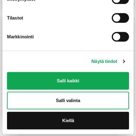
Lue lisää
Lue lisää
Tilastot
Markkinointi
Näytä tiedot
Salli kaikki
Kestopuu höylätty vihreä
Kestopuu höylätty
sileä 28X120 mm
vinorima ruskea 42X42/32
mm
Salli valinta
(16,52 €/m²)
2,05
€
/m
2,40
€
/m
Lue lisää
Lue lisää
Kiellä