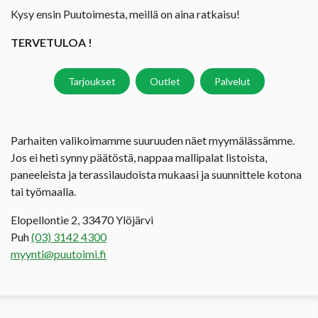
Kysy ensin Puutoimesta, meillä on aina ratkaisu!
TERVETULOA !
Tarjoukset
Outlet
Palvelut
Parhaiten valikoimamme suuruuden näet myymälässämme.
Jos ei heti synny päätöstä, nappaa mallipalat listoista,
paneeleista ja terassilaudoista mukaasi ja suunnittele kotona
tai työmaalla.
Elopellontie 2, 33470 Ylöjärvi
Puh
(03) 3142 4300
myynti@puutoimi.fi