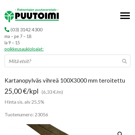
(03) 3142 4300
ma – pe 7 – 18
la 9 – 15
poikkeusaukioloajat:
Kartanopylväs vihreä 100X3000 mm teroitettu
25,00
€
/kpl
(6,33 €/m)
Hinta sis. alv 25,5%
Tuotenumero: 23056