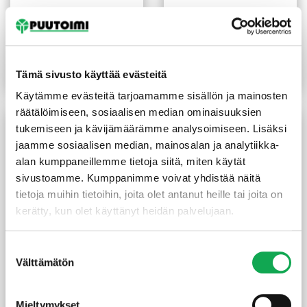
Kestopuu sahattu vihreä
Kestopuu mitallistettu
75X75 mm
vihreä 48X123 mm
4,50
€
/m
3,85
€
/m
Tämä sivusto käyttää evästeitä
Lue lisää
Lue lisää
Käytämme evästeitä tarjoamamme sisällön ja mainosten
räätälöimiseen, sosiaalisen median ominaisuuksien
tukemiseen ja kävijämäärämme analysoimiseen. Lisäksi
jaamme sosiaalisen median, mainosalan ja analytiikka-
alan kumppaneillemme tietoja siitä, miten käytät
sivustoamme. Kumppanimme voivat yhdistää näitä
tietoja muihin tietoihin, joita olet antanut heille tai joita on
kerätty, kun olet käyttänyt heidän palvelujaan.
Suostumuksen
Kestopuu höylätty vihreä
Kestopuu liimattu ruskea
Välttämätön
valinta
sileä 28X145 mm
90x90x3000 mm
(18,79 €/m²)
(12,67 €/m)
2,80
€
/m
38,00
€
/kpl
Mieltymykset