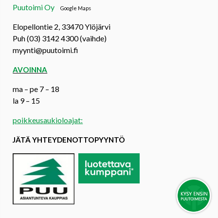
Puutoimi Oy
Google Maps
Elopellontie 2, 33470 Ylöjärvi
Puh (03) 3142 4300 (vaihde)
myynti@puutoimi.fi
AVOINNA
ma – pe 7 – 18
la 9 – 15
poikkeusaukioloajat:
JÄTÄ YHTEYDENOTTOPYYNTÖ