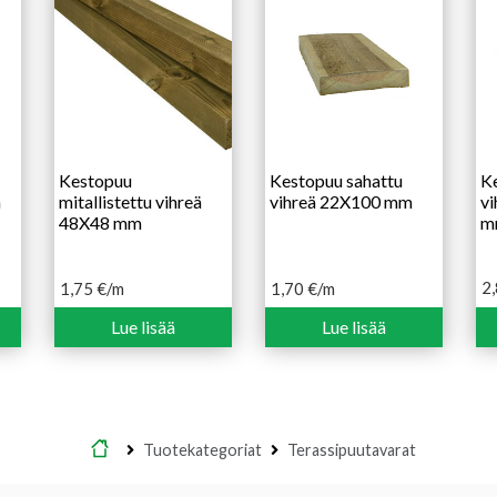
Kestopuu
Kestopuu sahattu
Ke
m
mitallistettu vihreä
vihreä 22X100 mm
vi
48X48 mm
m
2
1,75
€
/m
1,70
€
/m
Lue lisää
Lue lisää
Etusivu
Tuotekategoriat
Terassipuutavarat