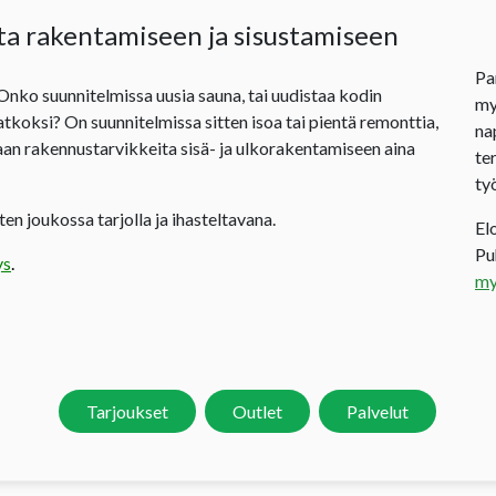
ta rakentamiseen ja sisustamiseen
Pa
 Onko suunnitelmissa uusia sauna, tai uudistaa kodin
my
jatkoksi? On suunnitelmissa sitten isoa tai pientä remonttia,
na
an rakennustarvikkeita sisä- ja ulkorakentamiseen aina
te
ty
en joukossa tarjolla ja ihasteltavana.
El
P
ys
.
my
Tarjoukset
Outlet
Palvelut