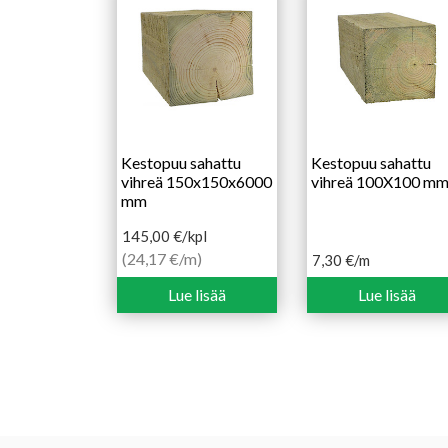
Kestopuu sahattu
Kestopuu sahattu
vihreä 150x150x6000
vihreä 100X100 m
mm
145,00
€
/kpl
(24,17 €/m)
7,30
€
/m
Lue lisää
Lue lisää