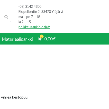
(03) 3142 4300
Elopellontie 2, 33470 Ylöjärvi
ma – pe 7 – 18
la 9 – 15
poikkeusaukioloajat:
0
0,00
€
Materiaalipankki
 vihreä kestopuu.