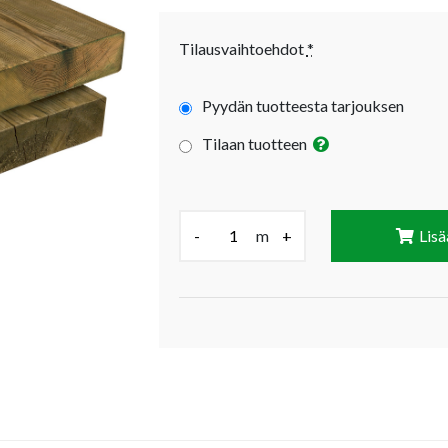
Tilausvaihtoehdot
*
Pyydän tuotteesta tarjouksen
Tilaan tuotteen
Määrä (m):
-
m
+
Lisä