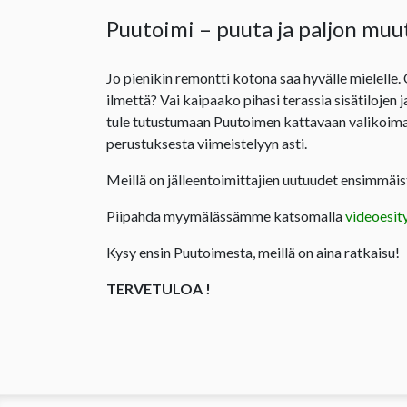
Puutoimi – puuta ja paljon muu
Jo pienikin remontti kotona saa hyvälle mielelle.
ilmettä? Vai kaipaako pihasi terassia sisätilojen 
tule tutustumaan Puutoimen kattavaan valikoima
perustuksesta viimeistelyyn asti.
Meillä on jälleentoimittajien uutuudet ensimmäist
Piipahda myymälässämme katsomalla
videoesit
Kysy ensin Puutoimesta, meillä on aina ratkaisu!
TERVETULOA !