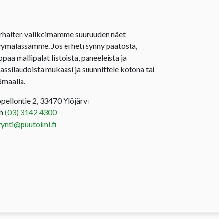
rhaiten valikoimamme suuruuden näet
ymälässämme. Jos ei heti synny päätöstä,
ppaa mallipalat listoista, paneeleista ja
rassilaudoista mukaasi ja suunnittele kotona tai
ömaalla.
opellontie 2, 33470 Ylöjärvi
uh
(03) 3142 4300
ynti@puutoimi.fi