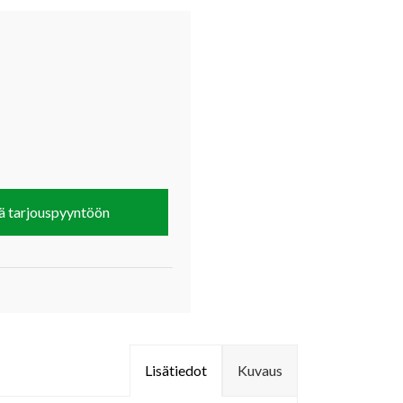
ä tarjouspyyntöön
Lisätiedot
Kuvaus