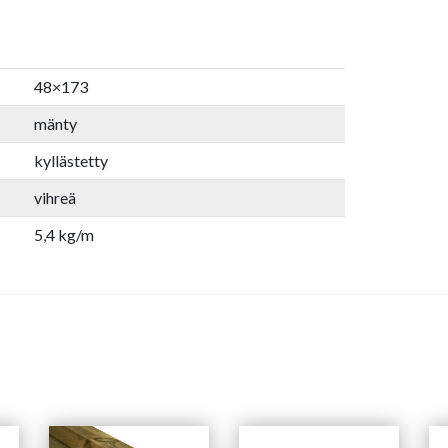
48×173
mänty
kyllästetty
vihreä
5,4 kg/m