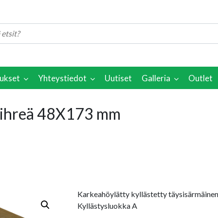
ukset
Yhteystiedot
Uutiset
Galleria
Outlet
 vihreä 48X173 mm
Karkeahöylätty kyllästetty täysisärmäinen
Kyllästysluokka A