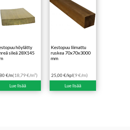
stopuu höylätty
Kestopuu liimattu
hreä sileä 28X145
ruskea 70x70x3000
m
mm
(18,79 €/m²)
(9 €/m)
,80
€
/m
25,00
€
/kpl
Lue lisää
Lue lisää