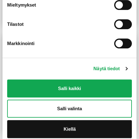
22X100 mm
90x90x3000 mm
Mieltymykset
(12,00 €/m)
36,00
€
/kpl
1,70
€
/m
Lue lisää
Lue lisää
Tilastot
Markkinointi
Näytä tiedot
Salli kaikki
Kestopuu sahattu vihreä
Kestopuu liimattu ruskea
Salli valinta
100X100 mm
70x70x3000 mm
(9 €/m)
25,00
€
/kpl
7,30
€
/m
Lue lisää
Lue lisää
Kiellä