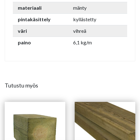
materiaali
mänty
pintakäsittely
kyllästetty
väri
vihreä
paino
6,1 kg/m
Tutustu myös