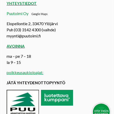
YHTEYSTIEDOT
Puutoimi Oy
Google Maps
Elopellontie 2, 33470 Ylöjärvi
Puh (03) 3142 4300 (vaihde)
myynti@puutoimi.fi
AVOINNA
ma – pe 7 – 18
la 9 – 15
poikkeusaukioloajat:
JÄTÄ YHTEYDENOTTOPYYNTÖ