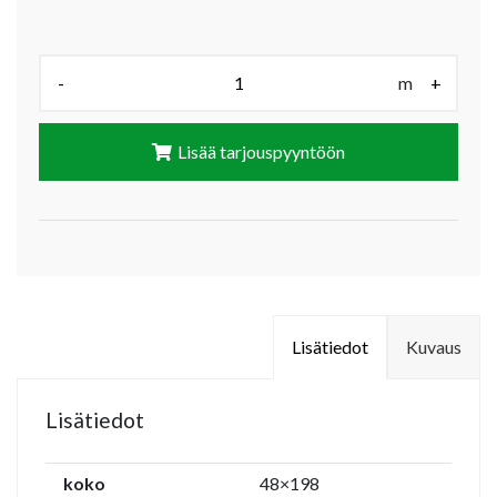
Määrä (m):
-
m
+
Lisää tarjouspyyntöön
Lisätiedot
Kuvaus
Lisätiedot
koko
48×198