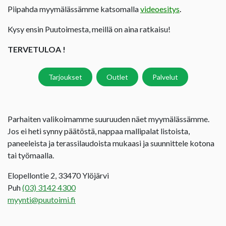
Piipahda myymälässämme katsomalla
videoesitys
.
Kysy ensin Puutoimesta, meillä on aina ratkaisu!
TERVETULOA !
Tarjoukset
Outlet
Palvelut
Parhaiten valikoimamme suuruuden näet myymälässämme.
Jos ei heti synny päätöstä, nappaa mallipalat listoista,
paneeleista ja terassilaudoista mukaasi ja suunnittele kotona
tai työmaalla.
Elopellontie 2, 33470 Ylöjärvi
Puh
(03) 3142 4300
myynti@puutoimi.fi