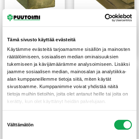
Kestopuu sahattu vihreä
Kestopuu mitallistettu
125X125 mm
vihreä 48X173 mm
Tämä sivusto käyttää evästeitä
13,50
€
/m
5,40
€
/m
Käytämme evästeitä tarjoamamme sisällön ja mainosten
Lue lisää
Lue lisää
räätälöimiseen, sosiaalisen median ominaisuuksien
tukemiseen ja kävijämäärämme analysoimiseen. Lisäksi
jaamme sosiaalisen median, mainosalan ja analytiikka-
alan kumppaneillemme tietoja siitä, miten käytät
sivustoamme. Kumppanimme voivat yhdistää näitä
tietoja muihin tietoihin, joita olet antanut heille tai joita on
kerätty, kun olet käyttänyt heidän palvelujaan.
Suostumuksen
Välttämätön
valinta
Kestopuu sahattu vihreä
Kestopuu liimattu vihreä