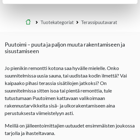
Etusivu
Tuotekategoriat
Terassipuutavarat
Puutoimi – puuta ja paljon muuta rakentamiseen ja
sisustamiseen
Jo pienikin remontti kotona saa hyvälle mielelle. Onko
suunnitelmissa uusia sauna, tai uudistaa kodin ilmettä? Vai
kaipaako pihasi terassia sisätilojen jatkoksi? On
suunnitelmissa sitten isoa tai pientä remonttia, tule
tutustumaan Puutoimen kattavaan valikoimaan
rakennustarvikkeita sisä- ja ulkorakentamiseen aina
perustuksesta viimeistelyyn asti.
Meillä on jälleentoimittajien uutuudet ensimmäisten joukossa
tarjolla ja ihasteltavana.