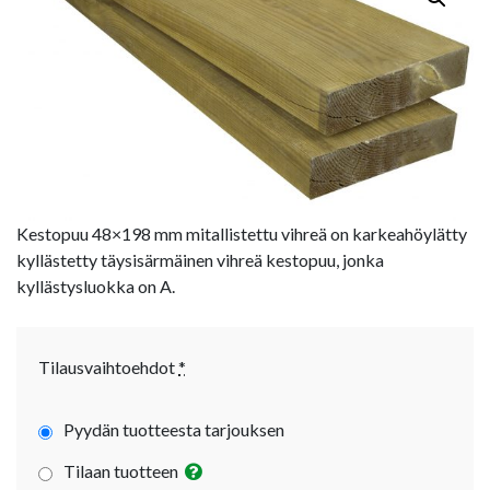
Kestopuu 48×198 mm mitallistettu vihreä on karkeahöylätty
kyllästetty täysisärmäinen vihreä kestopuu, jonka
kyllästysluokka on A.
Tilausvaihtoehdot
*
Pyydän tuotteesta tarjouksen
Tilaan tuotteen