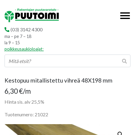
(03) 3142 4300
ma – pe 7 – 18
la 9 – 15
poikkeusaukioloajat:
Kestopuu mitallistettu vihreä 48X198 mm
6,30
€
/m
Hinta sis. alv 25,5%
Tuotenumero: 21022