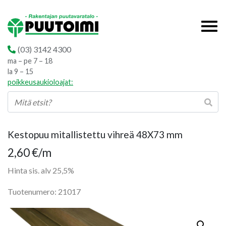
(03) 3142 4300
ma – pe 7 – 18
la 9 – 15
poikkeusaukioloajat:
Kestopuu mitallistettu vihreä 48X73 mm
2,60
€
/m
Hinta sis. alv 25,5%
Tuotenumero: 21017