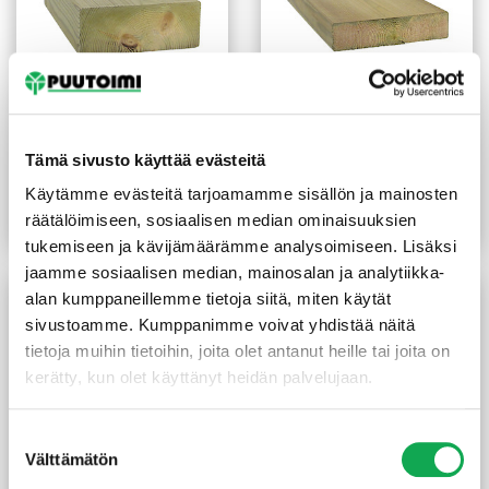
Kestopuu mitallistettu
Kestopuu höylätty vihreä
Tämä sivusto käyttää evästeitä
vihreä 48X123 mm
sileä 28X120 mm
(16,52 €/m²)
2,05
€
/m
3,85
€
/m
Käytämme evästeitä tarjoamamme sisällön ja mainosten
räätälöimiseen, sosiaalisen median ominaisuuksien
Lue lisää
Lue lisää
tukemiseen ja kävijämäärämme analysoimiseen. Lisäksi
jaamme sosiaalisen median, mainosalan ja analytiikka-
alan kumppaneillemme tietoja siitä, miten käytät
sivustoamme. Kumppanimme voivat yhdistää näitä
tietoja muihin tietoihin, joita olet antanut heille tai joita on
kerätty, kun olet käyttänyt heidän palvelujaan.
Suostumuksen
Välttämätön
valinta