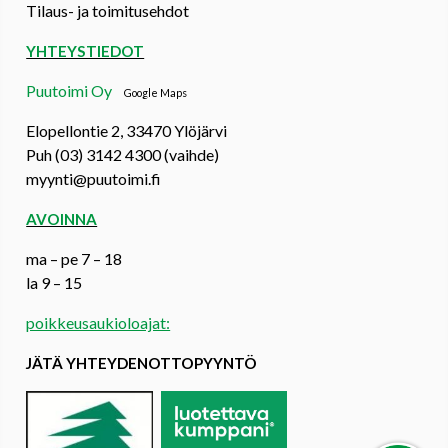
Tilaus- ja toimitusehdot
YHTEYSTIEDOT
Puutoimi Oy
Google Maps
Elopellontie 2, 33470 Ylöjärvi
Puh (03) 3142 4300 (vaihde)
myynti@puutoimi.fi
AVOINNA
ma – pe 7 – 18
la 9 – 15
poikkeusaukioloajat:
JÄTÄ YHTEYDENOTTOPYYNTÖ