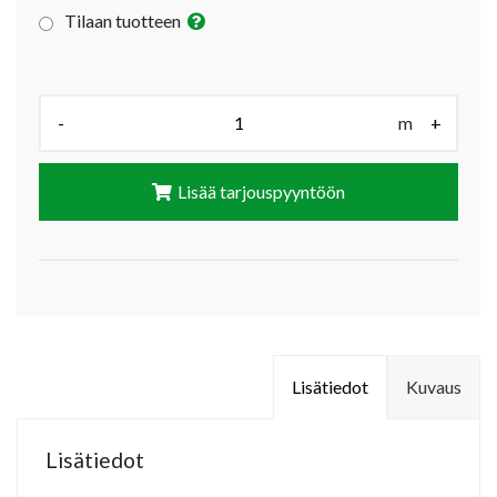
Tilaan tuotteen
Määrä (m):
-
m
+
Lisää tarjouspyyntöön
Lisätiedot
Kuvaus
Lisätiedot