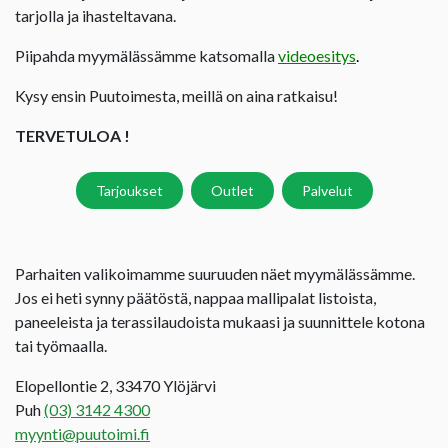
tarjolla ja ihasteltavana.
Piipahda myymälässämme katsomalla
videoesitys
.
Kysy ensin Puutoimesta, meillä on aina ratkaisu!
TERVETULOA !
Tarjoukset
Outlet
Palvelut
Parhaiten valikoimamme suuruuden näet myymälässämme.
Jos ei heti synny päätöstä, nappaa mallipalat listoista,
paneeleista ja terassilaudoista mukaasi ja suunnittele kotona
tai työmaalla.
Elopellontie 2, 33470 Ylöjärvi
Puh
(03) 3142 4300
myynti@puutoimi.fi