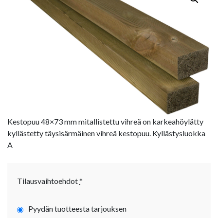
Kestopuu 48×73 mm mitallistettu vihreä on karkeahöylätty
kyllästetty täysisärmäinen vihreä kestopuu. Kyllästysluokka
A
Tilausvaihtoehdot
*
Pyydän tuotteesta tarjouksen