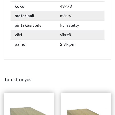
koko
48×73
materiaali
mänty
pintakäsittely
kyllästetty
väri
vihreä
paino
2,3 kg/m
Tutustu myös