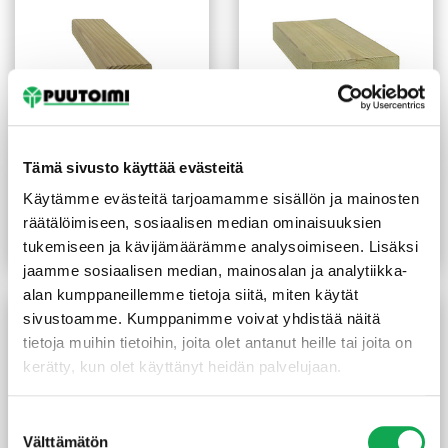
Tämä sivusto käyttää evästeitä
Kestopuu höylätty vihreä
Kestopuu höylätty vihreä
21X45 mm
sileä 28X95 mm
Käytämme evästeitä tarjoamamme sisällön ja mainosten
(18,08 €/m²)
1,79
€
/m
1,50
€
/m
räätälöimiseen, sosiaalisen median ominaisuuksien
tukemiseen ja kävijämäärämme analysoimiseen. Lisäksi
Lue lisää
Lue lisää
jaamme sosiaalisen median, mainosalan ja analytiikka-
alan kumppaneillemme tietoja siitä, miten käytät
sivustoamme. Kumppanimme voivat yhdistää näitä
tietoja muihin tietoihin, joita olet antanut heille tai joita on
kerätty, kun olet käyttänyt heidän palvelujaan.
Suostumuksen
Välttämätön
valinta