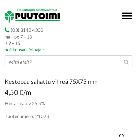
(03) 3142 4300
ma – pe 7 – 18
la 9 – 15
poikkeusaukioloajat:
Kestopuu sahattu vihreä 75X75 mm
4,50
€
/m
Hinta sis. alv 25,5%
Tuotenumero: 21023