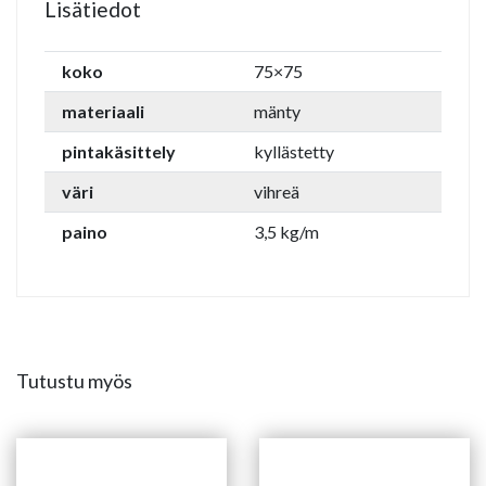
Lisätiedot
koko
75×75
materiaali
mänty
pintakäsittely
kyllästetty
väri
vihreä
paino
3,5 kg/m
Tutustu myös