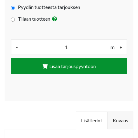
Pyydän tuotteesta tarjouksen
Tilaan tuotteen
Määrä (m):
-
m
+
Lisää tarjouspyyntöön
Lisätiedot
Kuvaus