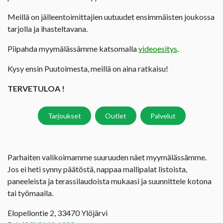
Meillä on jälleentoimittajien uutuudet ensimmäisten joukossa
tarjolla ja ihasteltavana.
Piipahda myymälässämme katsomalla
videoesitys
.
Kysy ensin Puutoimesta, meillä on aina ratkaisu!
TERVETULOA !
Tarjoukset
Outlet
Palvelut
Parhaiten valikoimamme suuruuden näet myymälässämme.
Jos ei heti synny päätöstä, nappaa mallipalat listoista,
paneeleista ja terassilaudoista mukaasi ja suunnittele kotona
tai työmaalla.
Elopellontie 2, 33470 Ylöjärvi