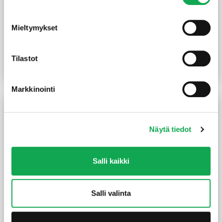
Mieltymykset
Kestopuu höylätty vihreä
Kestopuu höylätty vihreä
sileä 28X120 mm
sileä 28X145 mm
(16,52 €/m²)
(18,79 €/m²)
2,05
€
/m
2,80
€
/m
Tilastot
Lue lisää
Lue lisää
Markkinointi
Näytä tiedot
Salli kaikki
Salli valinta
Kestopuu sahattu vihreä
Kartanopylväs vihreä
150X150 mm
120X3000 mm teroitettu