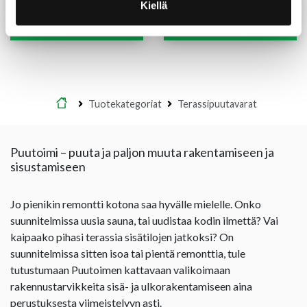
(10,00 €/m)
39,00
€
/kpl
21,60
€
/m
Kiellä
Lue lisää
Lue lisää
Etusivu
Tuotekategoriat
Terassipuutavarat
Puutoimi – puuta ja paljon muuta rakentamiseen ja
sisustamiseen
Jo pienikin remontti kotona saa hyvälle mielelle. Onko
suunnitelmissa uusia sauna, tai uudistaa kodin ilmettä? Vai
kaipaako pihasi terassia sisätilojen jatkoksi? On
suunnitelmissa sitten isoa tai pientä remonttia, tule
tutustumaan Puutoimen kattavaan valikoimaan
rakennustarvikkeita sisä- ja ulkorakentamiseen aina
perustuksesta viimeistelyyn asti.