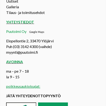
Uutiset
Galleria
Tilaus- ja toimitusehdot
YHTEYSTIEDOT
Puutoimi Oy
Google Maps
Elopellontie 2, 33470 Ylöjärvi
Puh (03) 3142 4300 (vaihde)
myynti@puutoimi.fi
AVOINNA
ma – pe 7 – 18
la 9 – 15
poikkeusaukioloajat:
JÄTÄ YHTEYDENOTTOPYYNTÖ