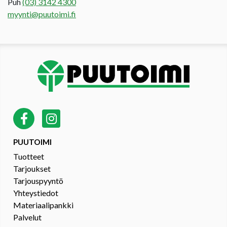
Puh
(03) 3142 4300
myynti@puutoimi.fi
PUUTOIMI
Tuotteet
Tarjoukset
Tarjouspyyntö
Yhteystiedot
Materiaalipankki
Palvelut