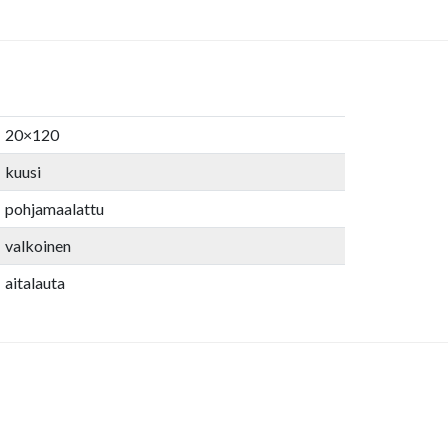
20×120
kuusi
pohjamaalattu
valkoinen
aitalauta