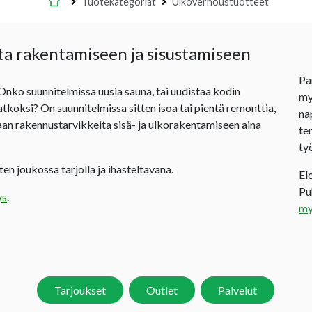
Etusivu
Tuotekategoriat
Ulkoverhoustuotteet
ta rakentamiseen ja sisustamiseen
Pa
 Onko suunnitelmissa uusia sauna, tai uudistaa kodin
my
jatkoksi? On suunnitelmissa sitten isoa tai pientä remonttia,
na
an rakennustarvikkeita sisä- ja ulkorakentamiseen aina
te
ty
en joukossa tarjolla ja ihasteltavana.
El
P
ys
.
my
Tarjoukset
Outlet
Palvelut