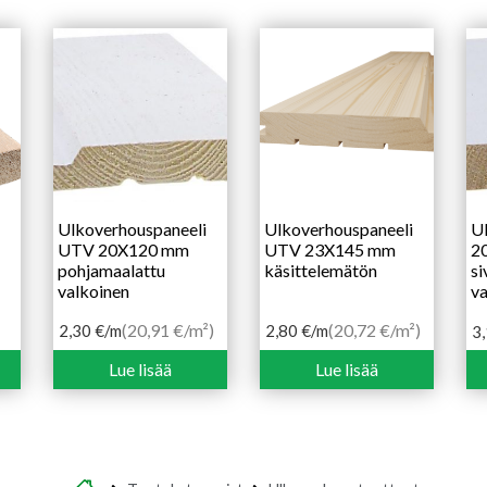
Ulkoverhouspaneeli
Ulkoverhouspaneeli
Ul
UTV 20X120 mm
UTV 23X145 mm
2
pohjamaalattu
käsittelemätön
si
valkoinen
va
(20,91 €/m²)
(20,72 €/m²)
2,30
€
/m
2,80
€
/m
3
Lue lisää
Lue lisää