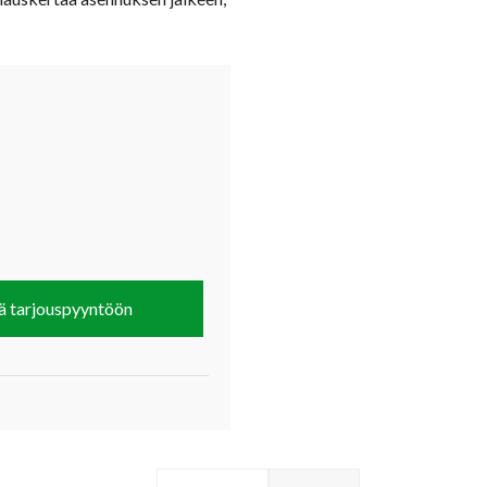
ä tarjouspyyntöön