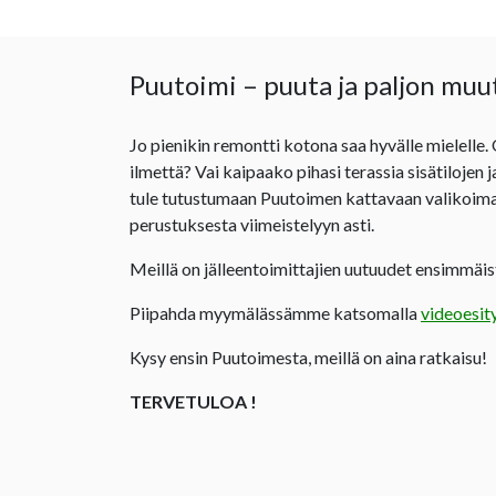
Puutoimi – puuta ja paljon muu
Jo pienikin remontti kotona saa hyvälle mielelle.
ilmettä? Vai kaipaako pihasi terassia sisätilojen 
tule tutustumaan Puutoimen kattavaan valikoima
perustuksesta viimeistelyyn asti.
Meillä on jälleentoimittajien uutuudet ensimmäist
Piipahda myymälässämme katsomalla
videoesit
Kysy ensin Puutoimesta, meillä on aina ratkaisu!
TERVETULOA !