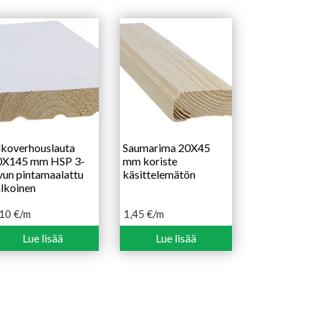
koverhouslauta
Saumarima 20X45
0X145 mm HSP 3-
mm koriste
vun pintamaalattu
käsittelemätön
lkoinen
,10
€
/m
1,45
€
/m
Lue lisää
Lue lisää