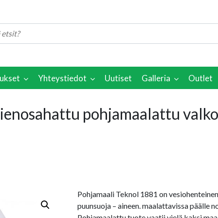
ukset
Yhteystiedot
Uutiset
Galleria
Outlet
enosahattu pohjamaalattu valk
Pohjamaali Teknol 1881 on vesiohenteinen 
puunsuoja – aineen. maalattavissa päälle n
Pohjamaalattu tuote vaatii vielä kaksi ma