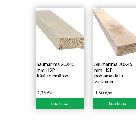
Saumarima 20X45
Saumarima 20X45
mm HSP
mm HSP
käsittelemätön
pohjamaalattu
valkoinen
1,35
€
/m
1,50
€
/m
Lue lisää
Lue lisää