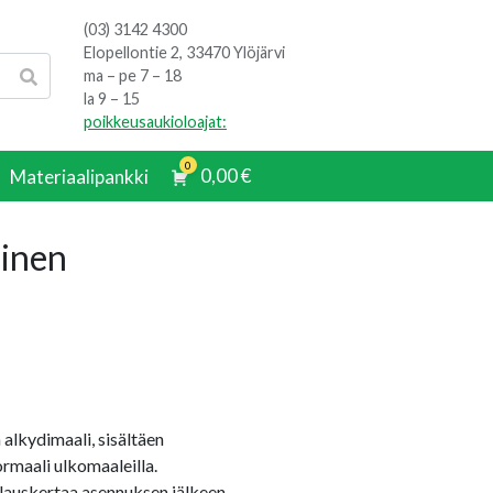
(03) 3142 4300
Elopellontie 2, 33470 Ylöjärvi
ma – pe 7 – 18
la 9 – 15
poikkeusaukioloajat:
0
0,00
€
Materiaalipankki
oinen
alkydimaali, sisältäen
ormaali ulkomaaleilla.
alauskertaa asennuksen jälkeen,