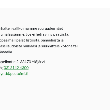
rhaiten valikoimamme suuruuden näet
ymälässämme. Jos ei heti synny päätöstä,
ppaa mallipalat listoista, paneeleista ja
rassilaudoista mukaasi ja suunnittele kotona tai
ömaalla.
opellontie 2, 33470 Ylöjärvi
uh
(03) 3142 4300
ynti@puutoimi.fi