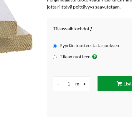
jotta riittävä peittävyys saavutetaan.
Tilausvaihtoehdot
*
Pyydän tuotteesta tarjouksen
Tilaan tuotteen
Määrä (m):
-
m
+
Lisä