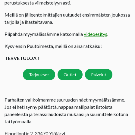
perustuksesta viimeistelyyn asti.
Meillä on jälleentoimittajien uutuudet ensimmäisten joukossa
tarjolla ja ihasteltavana.
Piipahda myymälässämme katsomalla
videoesitys
.
Kysy ensin Puutoimesta, meillä on aina ratkaisu!
TERVETULOA !
Tarjoukset
Outlet
Palvelut
Parhaiten valikoimamme suuruuden näet myymälässämme.
Jos ei heti synny päätöstä, nappaa mallipalat listoista,
paneeleista ja terassilaudoista mukaasi ja suunnittele kotona
tai työmaalla.
Elopellontie 2, 33470 Ylöjärvi