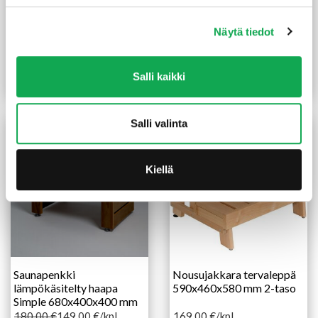
Nousujakkara
Valmislaude tervaleppä
lämpökäsitelty haapa
140X500 mm
Näytä tiedot
590X460X580 mm 2-taso
173,00
€
/kpl
149,00
€
/kpl
Salli kaikki
Lue lisää
Lue lisää
Salli valinta
TARJOUS!
Kiellä
Saunapenkki
Nousujakkara tervaleppä
lämpökäsitelty haapa
590x460x580 mm 2-taso
Simple 680x400x400 mm
180,00
€
149,00
€
/kpl
169,00
€
/kpl