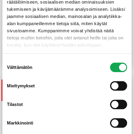
räätälöimiseen, sosiaalisen median ominaisuuksien
tukemiseen ja kävijämäärämme analysoimiseen. Lisäksi
jaamme sosiaalisen median, mainosalan ja analytiikka-
alan kumppaneillemme tietoja siitä, miten käytät
sivustoamme. Kumppanimme voivat yhdistää näitä
Käsijohde tervaleppä
Nousujakkara
tietoja muihin tietoihin, joita olet antanut heille tai joita on
28x42x790 mm
lämpökäsitelty haapa
kerätty, kun olet käyttänyt heidän palvelujaan.
690X390X340mm
47,00
€
40,00
€
/kpl
80,00
€
/kpl
Alkuperäinen
Nykyinen
hinta
hinta
Suostumuksen
Lue lisää
Lue lisää
Välttämätön
oli:
on:
valinta
47,00 €.
40,00 €.
Mieltymykset
Tuote on
tilapäisesti loppu
Tilastot
Markkinointi