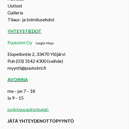
Uutiset
Galleria
Tilaus- ja toimitusehdot
YHTEYSTIEDOT
Puutoimi Oy
Google Maps
Elopellontie 2, 33470 Ylöjärvi
Puh (03) 3142 4300 (vaihde)
myynti@puutoimi.fi
AVOINNA
ma – pe 7 – 18
la 9 – 15
poikkeusaukioloajat:
JÄTÄ YHTEYDENOTTOPYYNTÖ