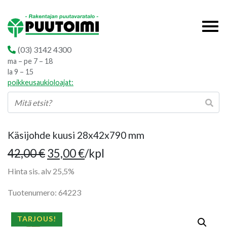
(03) 3142 4300
ma – pe 7 – 18
la 9 – 15
poikkeusaukioloajat:
Käsijohde kuusi 28x42x790 mm
Alkuperäinen
Nykyinen
42,00
€
35,00
€
/kpl
hinta
hinta
Hinta sis. alv 25,5%
oli:
on:
Tuotenumero: 64223
42,00 €.
35,00 €.
TARJOUS!