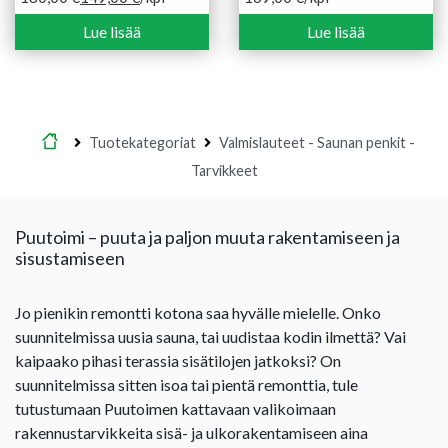
Alkuperäinen
Nykyinen
hinta
hinta
Lue lisää
Lue lisää
oli:
on:
180,00 €.
149,00 €.
Etusivu
Tuotekategoriat
Valmislauteet - Saunan penkit -
Tarvikkeet
Puutoimi – puuta ja paljon muuta rakentamiseen ja
sisustamiseen
Jo pienikin remontti kotona saa hyvälle mielelle. Onko
suunnitelmissa uusia sauna, tai uudistaa kodin ilmettä? Vai
kaipaako pihasi terassia sisätilojen jatkoksi? On
suunnitelmissa sitten isoa tai pientä remonttia, tule
tutustumaan Puutoimen kattavaan valikoimaan
rakennustarvikkeita sisä- ja ulkorakentamiseen aina