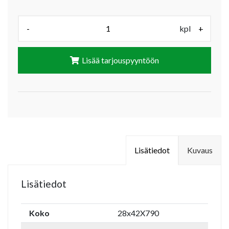
Määrä (kpl):
-
kpl
+
Lisää tarjouspyyntöön
Lisätiedot
Kuvaus
Lisätiedot
Koko
28x42X790