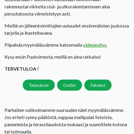
rakennustarvikkeita sisä- ja ulkorakentamiseen aina
perustuksesta viimeistelyyn asti.
Meillä on jälleentoimittajien uutuudet ensimmäisten joukossa
tarjolla ja ihasteltavana.
Piipahda myymälässämme katsomalla
videoesitys
.
Kysy ensin Puutoimesta, meillä on aina ratkaisu!
TERVETULOA !
Tarjoukset
Outlet
Palvelut
Parhaiten valikoimamme suuruuden näet myymälässämme.
Jos ei heti synny päätöstä, nappaa mallipalat listoista,
paneeleista ja terassilaudoista mukaasi ja suunnittele kotona
tai työmaalla.