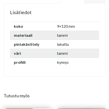
Lisätiedot
koko
9×120 mm
materiaali
tammi
pintakäsittely
lakattu
väri
tammi
profiili
kynnys
Tutustu myös