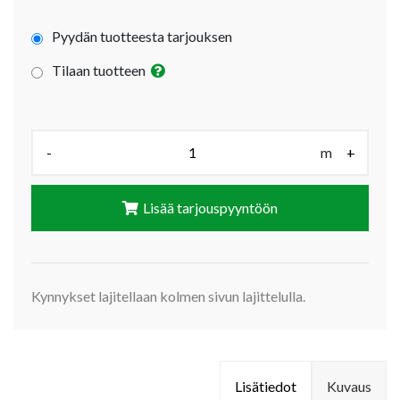
Pyydän tuotteesta tarjouksen
Tilaan tuotteen
Määrä (m):
-
m
+
Lisää tarjouspyyntöön
Kynnykset lajitellaan kolmen sivun lajittelulla.
Lisätiedot
Kuvaus