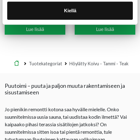
Kynnys merbau 92X9/29
Kynnys tammi 92X9/29
mm lakattu sileä
mm lakattu sileä
Kiellä
11,55
€
/kpl
23,10
€
/kpl
-50%
16,00
€
/kpl
Lue lisää
Lue lisää
Etusivu
Tuotekategoriat
Höylätty Koivu - Tammi - Teak
Puutoimi – puuta ja paljon muuta rakentamiseen ja
sisustamiseen
Jo pienikin remontti kotona saa hyvälle mielelle. Onko
suunnitelmissa uusia sauna, tai uudistaa kodin ilmettä? Vai
kaipaako pihasi terassia sisätilojen jatkoksi? On
suunnitelmissa sitten isoa tai pientä remonttia, tule
tutustumaan Puutoimen kattavaan valikoimaan