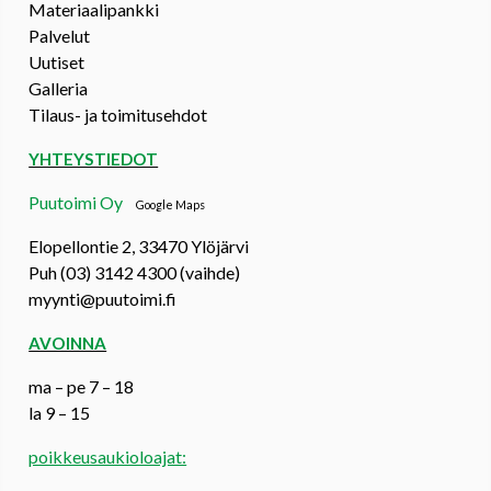
Materiaalipankki
Palvelut
Uutiset
Galleria
Tilaus- ja toimitusehdot
YHTEYSTIEDOT
Puutoimi Oy
Google Maps
Elopellontie 2, 33470 Ylöjärvi
Puh (03) 3142 4300 (vaihde)
myynti@puutoimi.fi
AVOINNA
ma – pe 7 – 18
la 9 – 15
poikkeusaukioloajat: