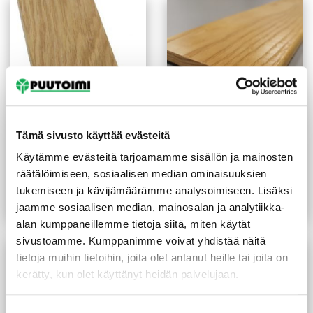
Tämä sivusto käyttää evästeitä
Höylätty tammi 9X68 mm
Kynnys saarni 92X9/29 mm
Käytämme evästeitä tarjoamamme sisällön ja mainosten
lakattu
lakattu sileä
räätälöimiseen, sosiaalisen median ominaisuuksien
11,55
€
/kpl
23,10
€
/kpl
-50%
10,90
€
/m
tukemiseen ja kävijämäärämme analysoimiseen. Lisäksi
jaamme sosiaalisen median, mainosalan ja analytiikka-
Lue lisää
Lue lisää
alan kumppaneillemme tietoja siitä, miten käytät
sivustoamme. Kumppanimme voivat yhdistää näitä
tietoja muihin tietoihin, joita olet antanut heille tai joita on
kerätty, kun olet käyttänyt heidän palvelujaan.
Suostumuksen