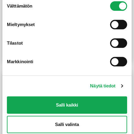
Välttämätön
valinta
Mieltymykset
Höylätty tammi 9X92 mm
Kynnys tammi 22X92/29
lakattu
mm lakattu kyntteellinen
Tilastot
13,50
€
/m
13,50
€
/m
Lue lisää
Lue lisää
Markkinointi
Näytä tiedot
Salli kaikki
Salli valinta