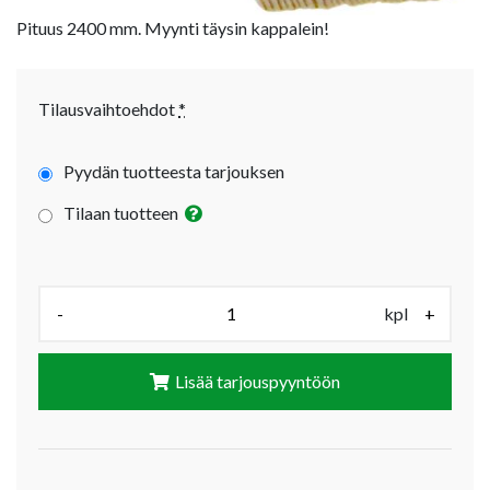
Pituus 2400 mm. Myynti täysin kappalein!
Tilausvaihtoehdot
*
Pyydän tuotteesta tarjouksen
Tilaan tuotteen
Määrä (kpl):
-
kpl
+
Lisää tarjouspyyntöön