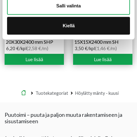
Salli valinta
Kiellä
Höylätty mänty
Höylätty mänty
20X30X2400 mm SHP
15X15X2400 mm SH
(2,58 €/m)
(1,46 €/m)
6,20
€
/kpl
3,50
€
/kpl
Lue lisää
Lue lisää
Etusivu
Tuotekategoriat
Höylätty mänty - kuusi
Puutoimi – puuta ja paljon muuta rakentamiseen ja
sisustamiseen