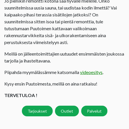
Jo pienikin remontti kotona saa hyvälle mielelle. Onko
suunnitelmissa uusia sauna, tai uudistaa kodin ilmettä? Vai
kaipaako pihasi terassia sisätilojen jatkoksi? On
suunnitelmissa sitten isoa tai pientä remonttia, tule
tutustumaan Puutoimen kattavaan valikoimaan
rakennustarvikkeita sisä- ja ulkorakentamiseen aina
perustuksesta viimeistelyyn asti.
Meillä on jälleentoimittajien uutuudet ensimmäisten joukossa
tarjolla ja ihasteltavana.
Piipahda myymälässämme katsomalla
videoesitys
.
Kysy ensin Puutoimesta, meillä on aina ratkaisu!
TERVETULOA !
Tarjoukset
Outlet
Palvelut