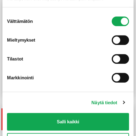
Suostumuksen
Välttämätön
valinta
Mieltymykset
Tilastot
Höylätty mänty 20X40 mm
Höylätty mänty
SHP
20X40X2400 mm SHP
Markkinointi
(2,67 €/m)
6,40
€
/kpl
2,45
€
/m
Lue lisää
Lue lisää
Näytä tiedot
Tuote on
Salli kaikki
tilapäisesti loppu