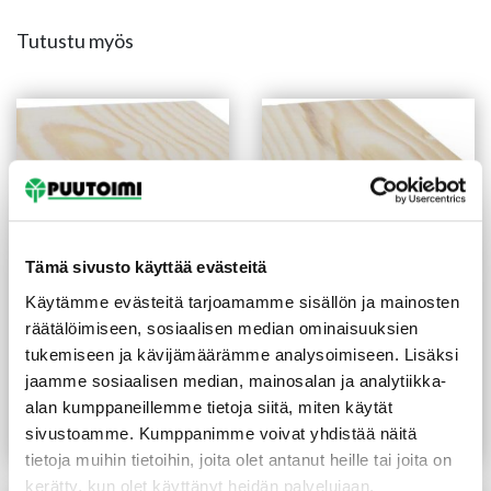
Tutustu myös
Tämä sivusto käyttää evästeitä
Käytämme evästeitä tarjoamamme sisällön ja mainosten
räätälöimiseen, sosiaalisen median ominaisuuksien
Höylätty mänty 20X145
Höylätty mänty
tukemiseen ja kävijämäärämme analysoimiseen. Lisäksi
mm SHP
28X90X2400 mm SHP
Sormijatkettu
jaamme sosiaalisen median, mainosalan ja analytiikka-
(7,29 €/m)
17,50
€
/kpl
7,50
€
/m
alan kumppaneillemme tietoja siitä, miten käytät
sivustoamme. Kumppanimme voivat yhdistää näitä
Lue lisää
Lue lisää
tietoja muihin tietoihin, joita olet antanut heille tai joita on
kerätty, kun olet käyttänyt heidän palvelujaan.