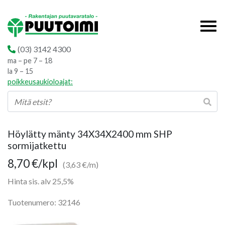
(03) 3142 4300
ma – pe 7 – 18
la 9 – 15
poikkeusaukioloajat:
Höylätty mänty 34X34X2400 mm SHP
sormijatkettu
8,70
€
/kpl
(3,63 €/m)
Hinta sis. alv 25,5%
Tuotenumero: 32146