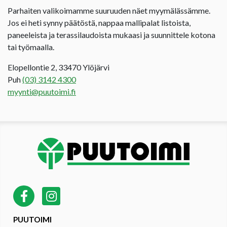
Parhaiten valikoimamme suuruuden näet myymälässämme.
Jos ei heti synny päätöstä, nappaa mallipalat listoista,
paneeleista ja terassilaudoista mukaasi ja suunnittele kotona
tai työmaalla.
Elopellontie 2, 33470 Ylöjärvi
Puh
(03) 3142 4300
myynti@puutoimi.fi
PUUTOIMI