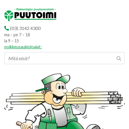
(03) 3142 4300
ma – pe 7 – 18
la 9 – 15
poikkeusaukioloajat: