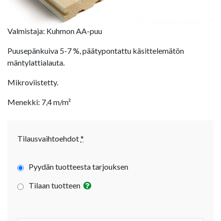
Valmistaja: Kuhmon AA-puu
Puusepänkuiva 5-7 %, päätypontattu käsittelemätön
mäntylattialauta.
Mikroviistetty.
Menekki: 7,4 m/m²
Tilausvaihtoehdot
*
Pyydän tuotteesta tarjouksen
Tilaan tuotteen