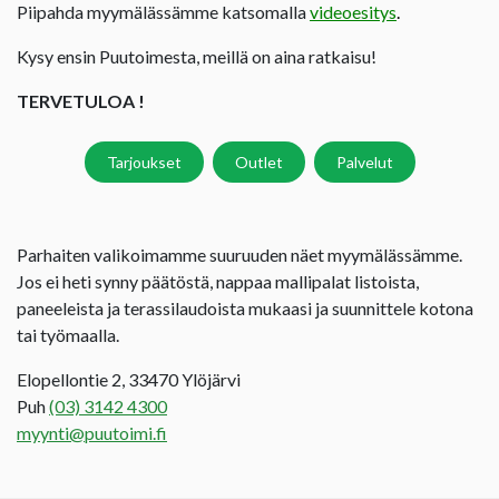
Piipahda myymälässämme katsomalla
videoesitys
.
Kysy ensin Puutoimesta, meillä on aina ratkaisu!
TERVETULOA !
Tarjoukset
Outlet
Palvelut
Parhaiten valikoimamme suuruuden näet myymälässämme.
Jos ei heti synny päätöstä, nappaa mallipalat listoista,
paneeleista ja terassilaudoista mukaasi ja suunnittele kotona
tai työmaalla.
Elopellontie 2, 33470 Ylöjärvi
Puh
(03) 3142 4300
myynti@puutoimi.fi