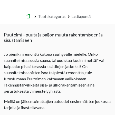
Etusivu
Tuotekategoriat
Lattiapontit
Puutoimi – puuta ja paljon muuta rakentamiseen ja
sisustamiseen
Jo pienikin remontti kotona saa hyvälle mielelle. Onko
suunnitelmissa uusia sauna, tai uudistaa kodin ilmettä? Vai
kaipaako pihasi terassia sisätilojen jatkoksi? On
suunnitelmissa sitten isoa tai pientä remonttia, tule
tutustumaan Puutoimen kattavaan valikoimaan
rakennustarvikkeita sisä- ja ulkorakentamiseen aina
perustuksesta viimeistelyyn asti.
Meillä on jälleentoimittajien uutuudet ensimmäisten joukossa
tarjolla ja ihasteltavana.