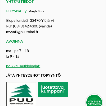
YHTEYSTIEDOT
Puutoimi Oy
Google Maps
Elopellontie 2, 33470 Ylöjärvi
Puh (03) 3142 4300 (vaihde)
myynti@puutoimi.fi
AVOINNA
ma – pe 7 – 18
la 9 – 15
poikkeusaukioloajat:
JÄTÄ YHTEYDENOTTOPYYNTÖ