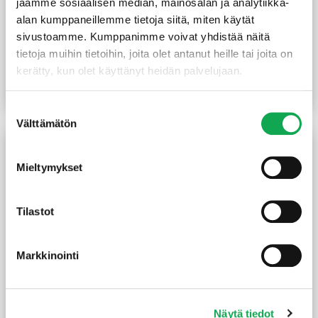
jaamme sosiaalisen median, mainosalan ja analytiikka-
alan kumppaneillemme tietoja siitä, miten käytät
Lattiapontti mänty
Lattiapontti mänty 28X145
sivustoamme. Kumppanimme voivat yhdistää näitä
28x145x2050 mm Aure
mm mökkilaatu
tietoja muihin tietoihin, joita olet antanut heille tai joita on
Askel harjattu pähkinä
päätypontattu
kerätty, kun olet käyttänyt heidän palvelujaan.
(30,71 €/m²)
4,15
€
/m
Lue lisää
Lue lisää
Suostumuksen
Välttämätön
valinta
TILAUSTUOTE
TILAUSTUOTE
Mieltymykset
Tilastot
Markkinointi
Lattiapontti mänty
Lattiapontti mänty
28x145x2050 mm Aure
28x145x2050 mm Aure
Askel harjattu harmaa
Askel peittomaalattu
Näytä tiedot