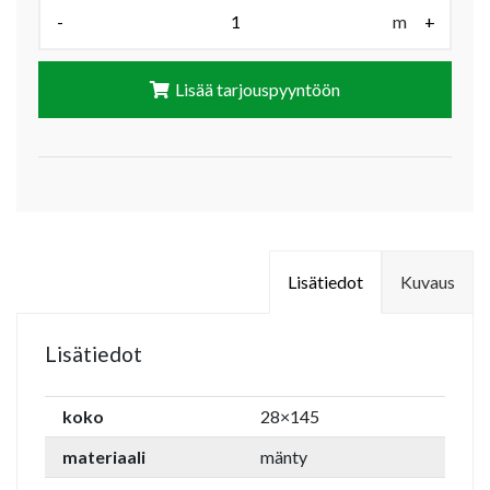
Määrä (m):
-
m
+
Lisää tarjouspyyntöön
Lisätiedot
Kuvaus
Lisätiedot
koko
28×145
materiaali
mänty