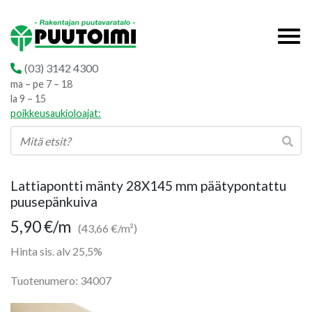
(03) 3142 4300
ma – pe 7 – 18
la 9 – 15
poikkeusaukioloajat:
Lattiapontti mänty 28X145 mm päätypontattu
puusepänkuiva
5,90
€
/m
(43,66 €/m²)
Hinta sis. alv 25,5%
Tuotenumero: 34007