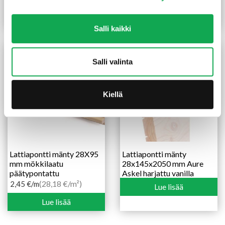
tumma harmaa
Lue lisää
Lue lisää
Salli kaikki
TILAUSTUOTE
Salli valinta
Kiellä
Lattiapontti mänty 28X95
Lattiapontti mänty
mm mökkilaatu
28x145x2050 mm Aure
päätypontattu
Askel harjattu vanilla
(28,18 €/m²)
2,45
€
/m
Lue lisää
Lue lisää